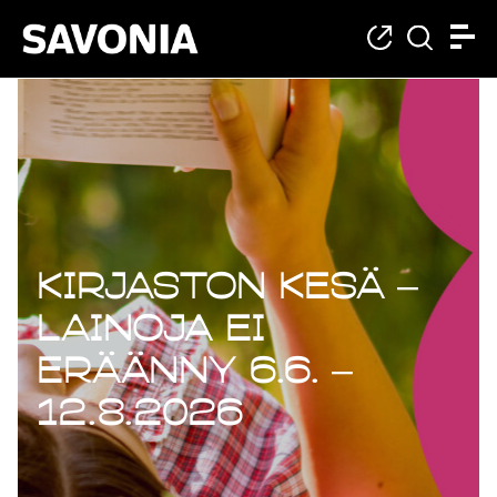
Kirjaston kesä –
lainoja ei
eräänny 6.6. –
12.8.2026