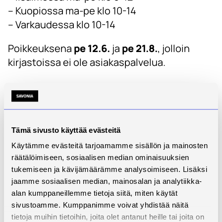
– Kuopiossa ma-pe klo 10-14
– Varkaudessa klo 10-14
Poikkeuksena
pe 12.6.
ja
pe 21.8.
, jolloin
kirjastoissa ei ole asiakaspalvelua.
Kirjastotilat kesällä
savonialaisille:
Microkadun kampus Kuopiossa ja Iisalmen
kampus ovat auki
kulunvalvonta-avaimella
koko kesän juhannusta lukuun ottamatta.
Tämä sivusto käyttää evästeitä
– Microkadulla avaimella arkisin klo 8–18 ja
Käytämme evästeitä tarjoamamme sisällön ja mainosten
avaimella+PIN-koodilla arkisin klo 18–20 sekä
räätälöimiseen, sosiaalisen median ominaisuuksien
tukemiseen ja kävijämäärämme analysoimiseen. Lisäksi
lauantaisin.
jaamme sosiaalisen median, mainosalan ja analytiikka-
– Iisalmessa arkisin (ma – pe) klo 7–20 ja
alan kumppaneillemme tietoja siitä, miten käytät
lauantaisin klo 8– 16.
sivustoamme. Kumppanimme voivat yhdistää näitä
tietoja muihin tietoihin, joita olet antanut heille tai joita on