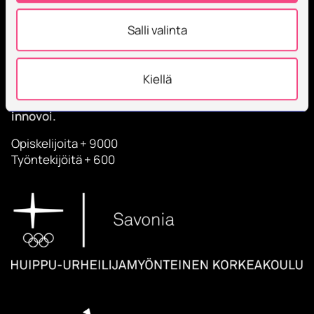
Salli valinta
Kiellä
Savonia on kansainvälinen työelämäläheinen
korkeakoulu, joka kouluttaa, tutkii, kehittää ja
innovoi.
Opiskelijoita + 9000
Työntekijöitä + 600