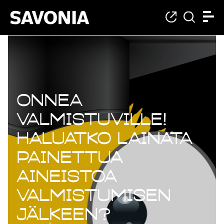
Onnea
valmistuville!
Haluatko lainata
painettua
aineistoa
valmistumisen
jälkeen?