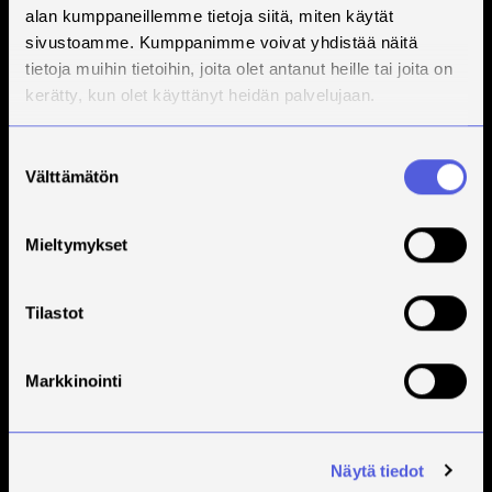
alan kumppaneillemme tietoja siitä, miten käytät
sivustoamme. Kumppanimme voivat yhdistää näitä
Tilaa Savonian uutiskirje
tietoja muihin tietoihin, joita olet antanut heille tai joita on
kerätty, kun olet käyttänyt heidän palvelujaan.
Suostumuksen
Välttämätön
valinta
Mieltymykset
Savonia on kansainvälinen työelämäläheinen
korkeakoulu, joka kouluttaa, tutkii, kehittää ja
Tilastot
innovoi.
Opiskelijoita + 9000
Markkinointi
Työntekijöitä + 600
Näytä tiedot