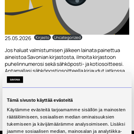
25.05.2026
Kirjasto
Uncategorized
Jos haluat valmistumisen jälkeen lainata painettua
aineistoa Savonian kirjastosta, ilmoita kirjastoon
puhelinnumerosi sekä sähköposti- ja kotiosoitteesi.
Antamallasi sähköpostiosoitteella kirjaudut jatkossa
Savonia-Finnaan.
E-aineistojen etäkäyttö on mahdollista ainoastaan
savonialaisille.
Tämä sivusto käyttää evästeitä
Onnea valmistumisen johdosta!
Käytämme evästeitä tarjoamamme sisällön ja mainosten
räätälöimiseen, sosiaalisen median ominaisuuksien
kirjasto@savonia.fi
tukemiseen ja kävijämäärämme analysoimiseen. Lisäksi
https://sanni.savonia.fi/
jaamme sosiaalisen median, mainosalan ja analytiikka-