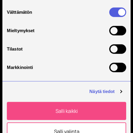
Suostumuksen
Savonia on kansainvälinen työelämäläheinen
Välttämätön
korkeakoulu, joka kouluttaa, tutkii, kehittää ja
valinta
innovoi.
Mieltymykset
Opiskelijoita + 9000
Työntekijöitä + 600
Tilastot
Markkinointi
Näytä tiedot
Salli kaikki
Salli valinta