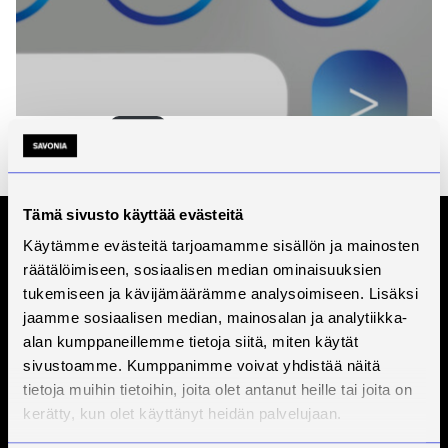
13.05.2026
Kirjasto
Lue
Savonia-artikkeli.
Tämä sivusto käyttää evästeitä
Käytämme evästeitä tarjoamamme sisällön ja mainosten
Tilaa Savonian uutiskirje
räätälöimiseen, sosiaalisen median ominaisuuksien
tukemiseen ja kävijämäärämme analysoimiseen. Lisäksi
jaamme sosiaalisen median, mainosalan ja analytiikka-
alan kumppaneillemme tietoja siitä, miten käytät
sivustoamme. Kumppanimme voivat yhdistää näitä
tietoja muihin tietoihin, joita olet antanut heille tai joita on
kerätty, kun olet käyttänyt heidän palvelujaan.