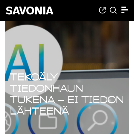
Tekoäly
tiedonhaun
tukena – ei tiedon
lähteenä