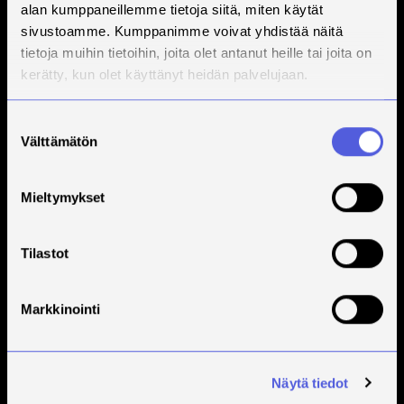
alan kumppaneillemme tietoja siitä, miten käytät
sivustoamme. Kumppanimme voivat yhdistää näitä
Tilaa Savonian uutiskirje
tietoja muihin tietoihin, joita olet antanut heille tai joita on
kerätty, kun olet käyttänyt heidän palvelujaan.
Suostumuksen
Välttämätön
valinta
Mieltymykset
Savonia on kansainvälinen työelämäläheinen
korkeakoulu, joka kouluttaa, tutkii, kehittää ja
Tilastot
innovoi.
Opiskelijoita + 9000
Markkinointi
Työntekijöitä + 600
Näytä tiedot