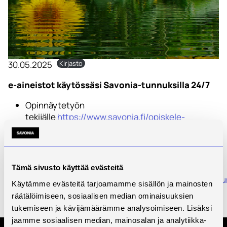
30.05.2025
Kirjasto
e-aineistot käytössäsi Savonia-tunnuksilla 24/7
Opinnäytetyön
tekijälle
https://www.savonia.fi/opiskele-
tutkinto/tietoa-opiskelusta/kirjasto-ja-
tietopalvelut/#anchor-opinnaytetyon-tekijalle
Tiedonhakijan
oppaat
https://libguides.savonia.fi/
Tämä sivusto käyttää evästeitä
Ohjevideoita
https://libguides.savonia.fi/tiedonh
Käytämme evästeitä tarjoamamme sisällön ja mainosten
räätälöimiseen, sosiaalisen median ominaisuuksien
Muista myös levätä ja ladata akkuja tulevaa varten.
tukemiseen ja kävijämäärämme analysoimiseen. Lisäksi
Kauniita kesäpäiviä ja lämpimiä öitä!
jaamme sosiaalisen median, mainosalan ja analytiikka-