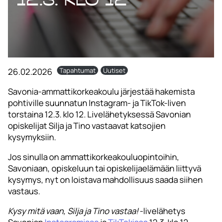
26.02.2026
Tapahtumat
Uutiset
Savonia-ammattikorkeakoulu järjestää hakemista
pohtiville suunnatun Instagram- ja TikTok-liven
torstaina 12.3. klo 12. Livelähetyksessä Savonian
opiskelijat Silja ja Tino vastaavat katsojien
kysymyksiin.
Jos sinulla on ammattikorkeakouluopintoihin,
Savoniaan, opiskeluun tai opiskelijaelämään liittyvä
kysymys, nyt on loistava mahdollisuus saada siihen
vastaus.
Kysy mitä vaan, Silja ja Tino vastaa!
-livelähetys