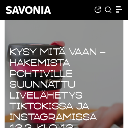
Kysy mitä vaan –
hakemista
pohtiville
suunnattu
livelähetys
TikTokissa ja
Instagramissa
12.3. klo 12