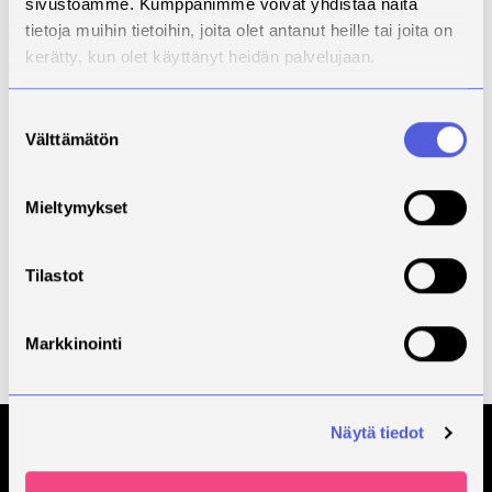
sivustoamme. Kumppanimme voivat yhdistää näitä
tietoja muihin tietoihin, joita olet antanut heille tai joita on
kerätty, kun olet käyttänyt heidän palvelujaan.
Suostumuksen
Välttämätön
valinta
Mieltymykset
Kaikki tapahtumat
Kaikki uutiset
Tilastot
Markkinointi
Näytä tiedot
Tilaa Savonian uutiskirje