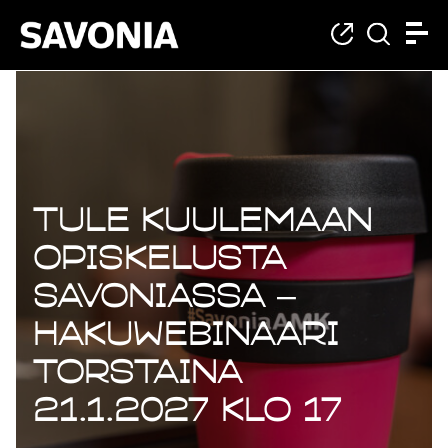
Tule kuulemaan
opiskelusta
Savoniassa –
hakuwebinaari
torstaina
21.1.2027 klo 17