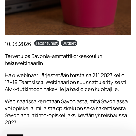
10.06.2026
Tapahtumat
Uutiset
Tervetuloa Savonia-ammattikorkeakoulun
hakuwebinaariin!
Hakuwebinaari järjestetään torstaina 21.1.2027 kello
17–18 Teamsissa. Webinaari on suunnattu erityisesti
AMK-tutkintoon hakeville ja hakijoiden huoltajille.
Webinaarissa kerrotaan Savoniasta, mitä Savoniassa
voi opiskella, millaista opiskelu on sekä hakemisesta
Savonian tutkinto-opiskelijaksi kevään yhteishaussa
2027.
Webinaarista tehdään tallenne. Tallenne on