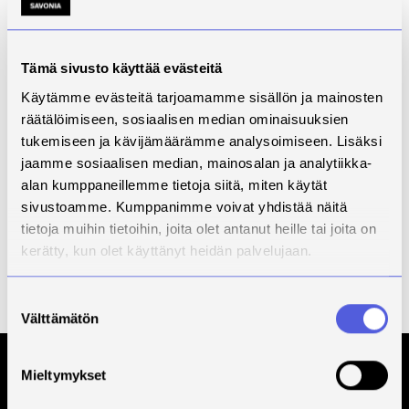
katsottavissa kahden viikon ajan julkaisemisesta.
Lisätiedot:
Tämä sivusto käyttää evästeitä
Pirjo Venhovaara
Koordinoiva ohjausasiantuntija
Käytämme evästeitä tarjoamamme sisällön ja mainosten
pirjo.venhovaara@savonia.fi
räätälöimiseen, sosiaalisen median ominaisuuksien
tukemiseen ja kävijämäärämme analysoimiseen. Lisäksi
jaamme sosiaalisen median, mainosalan ja analytiikka-
alan kumppaneillemme tietoja siitä, miten käytät
sivustoamme. Kumppanimme voivat yhdistää näitä
Kaikki tapahtumat
tietoja muihin tietoihin, joita olet antanut heille tai joita on
kerätty, kun olet käyttänyt heidän palvelujaan.
Suostumuksen
Välttämätön
valinta
Mieltymykset
Tilaa Savonian uutiskirje