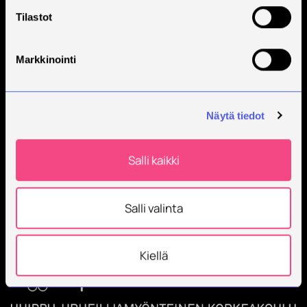
Tilastot
Markkinointi
Näytä tiedot
Savonia on kansainvälinen työelämäläheinen
korkeakoulu, joka kouluttaa, tutkii, kehittää ja
Salli kaikki
innovoi.
Opiskelijoita + 9000
Työntekijöitä + 600
Salli valinta
Kiellä