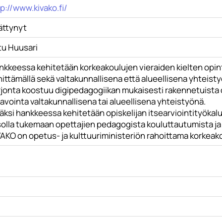
p://www.kivako.fi/
ättynyt
tu Huusari
nkkeessa kehitetään korkeakoulujen vieraiden kielten opint
ittämällä sekä valtakunnallisena että alueellisena yhteist
rjonta koostuu digipedagogiikan mukaisesti rakennetuista o
avointa valtakunnallisena tai alueellisena yhteistyönä.
äksi hankkeessa kehitetään opiskelijan itsearviointityökal
solla tukemaan opettajien pedagogista kouluttautumista ja
VAKO on opetus- ja kulttuuriministeriön rahoittama korkea