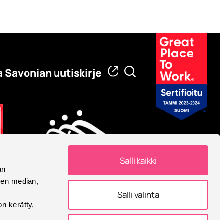
a Savonian uutiskirje
Salli kaikki
an
Eurooppalainen yliopisto
sen median,
Savonia on mukana
Salli valinta
Eurooppalainen yliopisto -
on kerätty,
allianssissa.