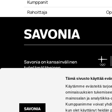
Kumppanit
Rahoittaja
Ope
Savonia on kansainvälinen
työelämäläheinen
korkeakoulu, joka
kouluttaa, tutkii, kehittää
Tämä sivusto käyttää eväs
ja innovoi.
Käytämme evästeitä tarjoa
ominaisuuksien tukemisee
Opiskelijoita + 9000
mainosalan ja analytiikka-
Työntekijöitä + 600
Kumppanimme voivat yhdistää 
kun olet käyttänyt heidän 