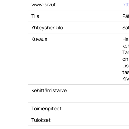
www-sivut
htt
Tila
Pä
Yhteyshenkilö
Sa
Kuvaus
Ha
keh
Ta
on 
Lis
ta
Ki
Kehittämistarve
Toimenpiteet
Tulokset