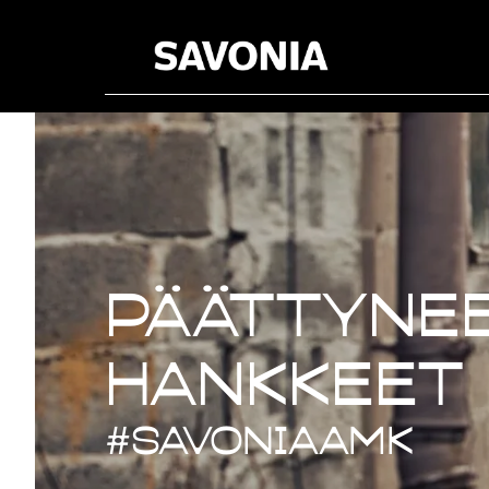
Päättynee
Päättynee
hankkeet
#savoniaAMK