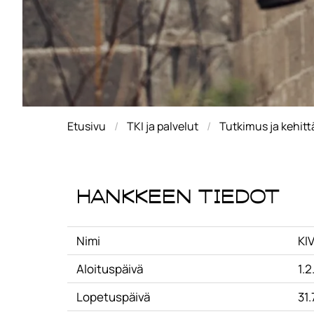
Etusivu
TKI ja palvelut
Tutkimus ja kehit
Hankkeen tiedot
Nimi
KI
Aloituspäivä
1.2
Lopetuspäivä
31.