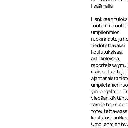
lisäämällä.
Hankkeen tulok
tuotamme uutta 
umpilehmien
ruokinnasta ja h
tiedotettavaksi
koulutuksissa,
artikkeleissa,
raporteissa ym., 
maidontuottajat 
ajantasaista tie
umpilehmien ruo
ym. ongelmiin. T
viedään käytänt
tämän hankkeen 
toteutettavassa
koulutushankke
Umpilehmien hy