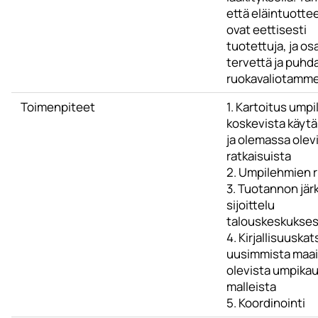
että eläintuott
ovat eettisesti
tuotettuja, ja os
tervettä ja puhd
ruokavaliotamme
Toimenpiteet
1. Kartoitus ump
koskevista käytä
ja olemassa olev
ratkaisuista
2. Umpilehmien 
3. Tuotannon jär
sijoittelu
talouskeskukse
4. Kirjallisuuska
uusimmista maai
olevista umpika
malleista
5. Koordinointi