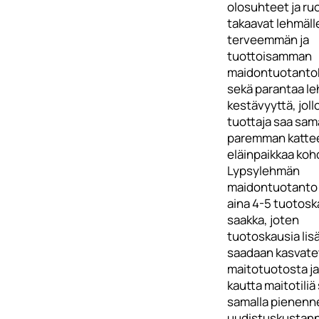
olosuhteet ja ru
takaavat lehmäll
terveemmän ja
tuottoisamman
maidontuotanto
sekä parantaa l
kestävyyttä, joll
tuottaja saa sam
paremman katte
eläinpaikkaa koh
Lypsylehmän
maidontuotanto
aina 4-5 tuotos
saakka, joten
tuotoskausia lis
saadaan kasvate
maitotuotosta ja
kautta maitotiliä
samalla pienenn
uudistuskustan