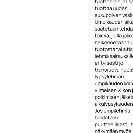
tuottoeläin ja lis
tuottaa uuden
sukupolven vasi
Umpikauden aik
saatetaan tehdä 
toimia, joilla joko
heikennetään tu
tuotosta tai alti
lehmä sairauksill
erityisesti jo
transitiovaiheess
lypsylehmän
umpikauden kol
viimeisen viikon 
poikimisen jälke
alkulypsykauden 
Jos umpilehmiä
hoidetaan
puutteellisesti, 
näkymään myös