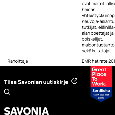
ovat maitotilalli
heidän
yhteistyökumppa
neuvoja-asiantun
tutkijat, eläinlääk
alan opettajat ja
opiskelijat,
maidontuotanto
sekä kuluttajat.
Rahoittaja
EMR flat rate 2
Tilaa Savonian uutiskirje