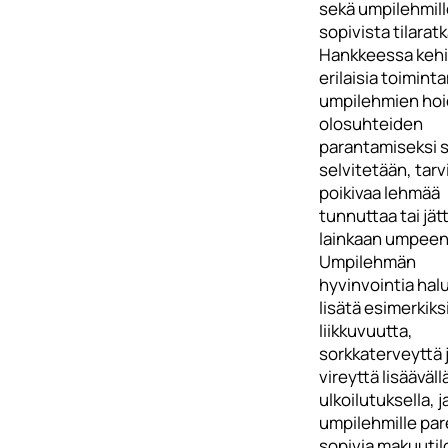
sekä umpilehmill
sopivista tilaratk
Hankkeessa keh
erilaisia toimint
umpilehmien hoi
olosuhteiden
parantamiseksi 
selvitetään, tar
poikivaa lehmää
tunnuttaa tai jät
lainkaan umpeen
Umpilehmän
hyvinvointia hal
lisätä esimerkiks
liikkuvuutta,
sorkkaterveyttä 
vireyttä lisääväll
ulkoilutuksella, j
umpilehmille pa
sopivia makuutil