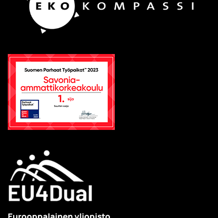
Eurooppalainen yliopisto