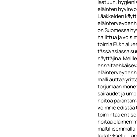
laatuun, hygieni
eläinten hyvinvoi
Lääkkeiden käyt
eläinterveydenh
on Suomessa hy
hallittua ja vois
toimia EU:n aluee
tässä asiassa s
näyttäjinä. Meill
ennaltaehkäisev
eläinterveydenh
malli auttaa yritt
torjumaan mone
sairaudet ja ump
hoitoa parantama
voimme edistää 
toimintaa entise
hoitaa eläimem
maltillisemmalla
lääkityksellä. Tä