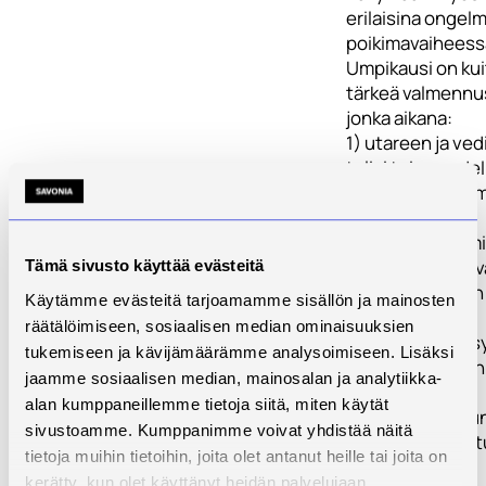
erilaisina ongel
poikimavaiheess
Umpikausi on kui
tärkeä valmennu
jonka aikana:
1) utareen ja ve
tulisi toipua edel
lypsykauden va
ja sairauksista
2) pötsi ja sen m
olisi valmisteltav
Tämä sivusto käyttää evästeitä
tulevien rehujen
Käytämme evästeitä tarjoamamme sisällön ja mainosten
tehokkaaseen
räätälöimiseen, sosiaalisen median ominaisuuksien
sulatukseen ja s
tukemiseen ja kävijämäärämme analysoimiseen. Lisäksi
lopputuotteiden
jaamme sosiaalisen median, mainosalan ja analytiikka-
imeytymiseen
alan kumppaneillemme tietoja siitä, miten käytät
3) aineenvaihdu
sivustoamme. Kumppanimme voivat yhdistää näitä
tulisi sopeutua 
tietoja muihin tietoihin, joita olet antanut heille tai joita on
poikimiseen ja
kerätty, kun olet käyttänyt heidän palvelujaan.