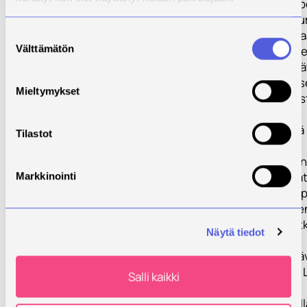
maidontuotanto
erityisesti kalsi
säätely pitäisi s
Suostumuksen
Välttämätön
toimimaan niin, e
valinta
piilevät ja näkyvä
poikimahalvauks
Mieltymykset
saataisiin ehkäis
Tilastoista on
nähtävissä, että
Tilastot
osa lehmän
alkulypsykauden
sairauksista ova
Markkinointi
yhteyksissä um
ajan virheellisee
ruokintaan ja jot
Näytä tiedot
olisivat
ennaltaehkäistä
suurelta osalta.
Salli kaikki
sairastuminen
alkulypsykaudell