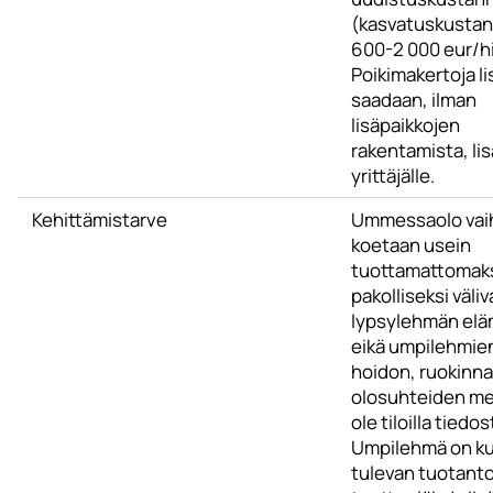
(kasvatuskustann
600-2 000 eur/h
Poikimakertoja l
saadaan, ilman
lisäpaikkojen
rakentamista, li
yrittäjälle.
Kehittämistarve
Ummessaolo vai
koetaan usein
tuottamattomak
pakolliseksi väli
lypsylehmän el
eikä umpilehmie
hoidon, ruokinna
olosuhteiden me
ole tiloilla tiedos
Umpilehmä on ku
tulevan tuotant