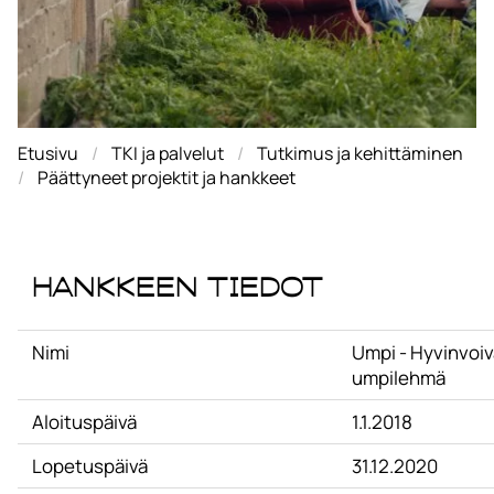
Etusivu
TKI ja palvelut
Tutkimus ja kehittäminen
Päättyneet projektit ja hankkeet
Hankkeen tiedot
Nimi
Umpi - Hyvinvoiv
umpilehmä
Aloituspäivä
1.1.2018
Lopetuspäivä
31.12.2020