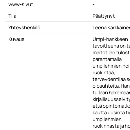
www-sivut
-
Tila
Päättynyt
Yhteyshenkilö
Leena Kärkkäine
Kuvaus
Umpi-hankkeen
tavoitteena on 
maitotilan tulos
parantamalla
umpilehmien hoi
ruokintaa,
terveydentilaa s
olosuhteita. Ha
tullaan hakemaa
kirjallisuusselvi
että opintomatk
kautta uusinta t
umpilehmien
ruokinnasta ja h