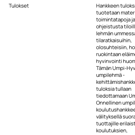
Tulokset
Hankkeen tulok
tuotetaan materi
toimintatapoja j
ohjeistusta tiloil
lehmän ummessa
tilaratkaisuihin,
olosuhteisiin, ho
ruokintaan eläi
hyvinvointi huom
Tämän Umpi-Hyv
umpilehmä -
kehittämishank
tuloksia tullaan
tiedottamaan Um
Onnellinen umpi
koulutushankke
välityksellä suor
tuottajille erilai
koulutuksien,