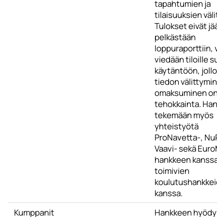
tapahtumien ja
tilaisuuksien väli
Tulokset eivät jä
pelkästään
loppuraporttiin,
viedään tiloille 
käytäntöön, jollo
tiedon välittymin
omaksuminen o
tehokkainta. Han
tekemään myös
yhteistyötä
ProNavetta-, Nu
Vaavi- sekä Euro
hankkeen kanssa
toimivien
koulutushankke
kanssa.
Kumppanit
Hankkeen hyödy