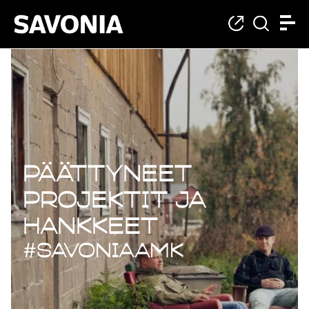
Päättyneet projekt
Päättyneet
projektit ja
hankkeet
#savoniaAMK