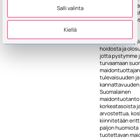
vähentää olenna
Salli valinta
sen maksimaalis
potentiaalia tuo
maitoa.
Kiellä
Tarvitaan uusia
selvityksiä umpi
hoidosta ja olos
jotta pystymme 
turvaamaan suo
maidontuottajan
tulevaisuuden ja 
kannattavuuden
Suomalainen
maidontuotanto
korkeatasoista j
arvostettua, kos
kiinnitetään erit
paljon huomiota
tuotettavan mai