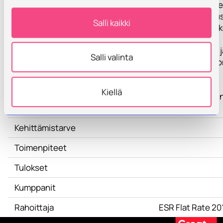
siellä koulutuks
osallistujat tutu
Salli kaikki
osallistuvat sirk
päivittäisiin
hoitorutiineihin j
Salli valinta
sirkkapopulaatio
elinkaareen.
Kiellä
Hanketta koordi
TAMK.
Kehittämistarve
Toimenpiteet
Tulokset
Kumppanit
Rahoittaja
ESR Flat Rate 2