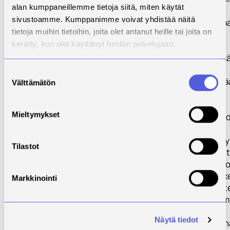
alan kumppaneillemme tietoja siitä, miten käytät
opetetaan
sivustoamme. Kumppanimme voivat yhdistää näitä
liiketoimintaosa
tietoja muihin tietoihin, joita olet antanut heille tai joita on
mm. uuden
kerätty, kun olet käyttänyt heidän palvelujaan.
liiketoiminnan
aloittamista sek
käydään läpi
Suostumuksen
elintarvikelains
Välttämätön
valinta
ja –asetuksia.
Mieltymykset
Hankkeessa luo
koulutuksen
pilotoinnissa kä
Tilastot
oppimisympäris
sirkkakontteja, j
hankitaan hankk
Markkinointi
leasing-periaatte
Sirkkakontti toimi
sirkkojen
Näytä tiedot
kasvatuspaikkana