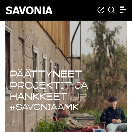
Päättyneet projekt
Päättyneet
projektit ja
hankkeet
#savoniaAMK