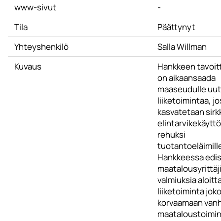
www-sivut
-
Tila
Päättynyt
Yhteyshenkilö
Salla Willman
Kuvaus
Hankkeen tavoit
on aikaansaada
maaseudulle uut
liiketoimintaa, j
kasvatetaan sirk
elintarvikekäyttö
rehuksi
tuotantoeläimill
Hankkeessa edi
maatalousyrittäj
valmiuksia aloitt
liiketoiminta jok
korvaamaan van
maataloustoimin