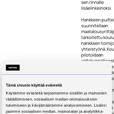
sen rinnalle
lisäelinkeinoksi.
Hankkeen puitte
suunnitellaan
maatalousyrittäji
tarkoitettu koul
hankkeen toimij
yhteistyönä. Ko
pilotoidaan
valtakunnallisest
puolella Suomea 
kehitetään saad
palautteen perus
monistettava
Tämä sivusto käyttää evästeitä
koulutuskonsept
Käytämme evästeitä tarjoamamme sisällön ja mainosten
Koulutuksessa
räätälöimiseen, sosiaalisen median ominaisuuksien
käsitellään mm. s
tukemiseen ja kävijämäärämme analysoimiseen. Lisäksi
kasvattamista ja
jaamme sosiaalisen median, mainosalan ja analytiikka-
jalostusmahdolli