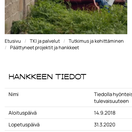
Etusivu
TKI ja palvelut
Tutkimus ja kehittäminen
Päättyneet projektit ja hankkeet
Hankkeen tiedot
Nimi
Tiedolla hyöntei
tulevaisuuteen
Aloituspäivä
14.9.2018
Lopetuspäivä
31.3.2020