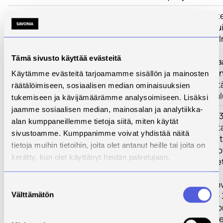
Toimenpiteet
Projektissa tuot
digitaalisia ja m
tukevia menetelm
ratkaisuja, mm.
Tämä sivusto käyttää evästeitä
simulaatioskenaa
hoitoon liittyvie
Käytämme evästeitä tarjoamamme sisällön ja mainosten
oppimisen edist
räätälöimiseen, sosiaalisen median ominaisuuksien
terveysalan kou
tukemiseen ja kävijämäärämme analysoimiseen. Lisäksi
jaamme sosiaalisen median, mainosalan ja analytiikka-
Tulokset
Hake jakaantuu 3
alan kumppaneillemme tietoja siitä, miten käytät
(outputtiin), joit
sivustoamme. Kumppanimme voivat yhdistää näitä
maiden partnerit
tietoja muihin tietoihin, joita olet antanut heille tai joita on
Kaikki partnerit
kerätty, kun olet käyttänyt heidän palvelujaan.
kaikissa työpake
Työpaketti 1: In
Suostumuksen
Välttämätön
Model 1.11.2018 -
valinta
Luodaan malli, jo
hoitotyön opiskel