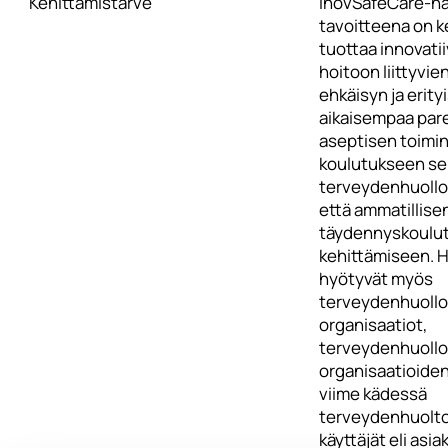
Kehittämistarve
InovSafeCare-h
tavoitteena on ke
tuottaa innovatii
hoitoon liittyvie
ehkäisyn ja erity
aikaisempaa pa
aseptisen toimi
koulutukseen se
terveydenhuollon
että ammatillise
täydennyskoulu
kehittämiseen. 
hyötyvät myös
terveydenhuoll
organisaatiot,
terveydenhuoll
organisaatioiden
viime kädessä
terveydenhuolto
käyttäjät eli asia