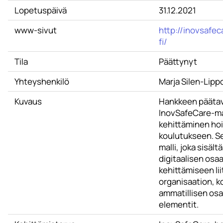
Lopetuspäivä
31.12.2021
www-sivut
http://inovsafec
fi/
Tila
Päättynyt
Yhteyshenkilö
Marja Silen-Lip
Kuvaus
Hankkeen päätav
InovSafeCare-ma
kehittäminen ho
koulutukseen. S
malli, joka sisält
digitaalisen osa
kehittämiseen lii
organisaation, k
ammatillisen os
elementit.