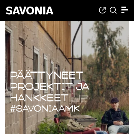
Päättyneet projekt
Päättyneet
projektit ja
hankkeet
#savoniaAMK