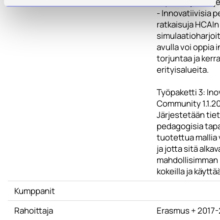
käytäntöjen ohj
- Innovatiivisia 
ratkaisuja HCAI
simulaatioharjoit
avulla voi oppia 
torjuntaa ja ker
erityisalueita.
Työpaketti 3: In
Community 1.1.20
Järjestetään tiete
pedagogisia tapa
tuotettua mallia 
ja jotta sitä alkav
mahdollisimman
kokeilla ja käyttää
Kumppanit
Rahoittaja
Erasmus + 2017