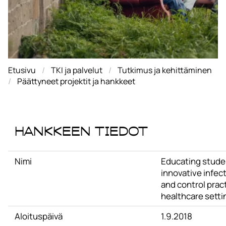
Etusivu
TKI ja palvelut
Tutkimus ja kehittäminen
Päättyneet projektit ja hankkeet
Hankkeen tiedot
Nimi
Educating stude
innovative infec
and control pract
healthcare setti
Aloituspäivä
1.9.2018