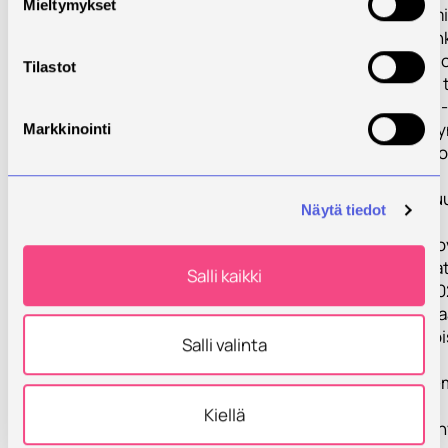
Mieltymykset
oppia hyviä toim
HCAI-ennaltaehkä
valvonnassa. Lu
Tilastot
käsitteellinen ja
viitekehys HCAI-
ennaltaehkäisyyn
Markkinointi
Luodaan infektio
liittyvät
potilasturvallis
Näytä tiedot
Työpaketti 2: In
book and Simula
Salli kaikki
1.5.2019-31.12.2
Tuotetaan digitaa
(opettajille ja opi
Salli valinta
sisältää
- InovSafeCare-m
periaatteet
Kiellä
- InovSafeCare 