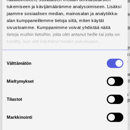
Hankkeen keske
aihe on
tukemiseen ja kävijämäärämme analysoimiseen. Lisäksi
työturvallisuude
jaamme sosiaalisen median, mainosalan ja analytiikka-
perustietojen
alan kumppaneillemme tietoja siitä, miten käytät
kouluttaminen ja
sivustoamme. Kumppanimme voivat yhdistää näitä
työnjohdon
tietoja muihin tietoihin, joita olet antanut heille tai joita on
kouluttaminen
kerätty, kun olet käyttänyt heidän palvelujaan.
suunnitelmallis
toimintaan sekä 
Suostumuksen
ja yksinkertaisia
Välttämätön
valinta
työkaluja
perehdyttämise
Hankkeella tavoi
Mieltymykset
480 henkilön
kouluttamista ja
Tilastot
koulutuspäivää P
Savon alueella.
Markkinointi
Toimenpiteet