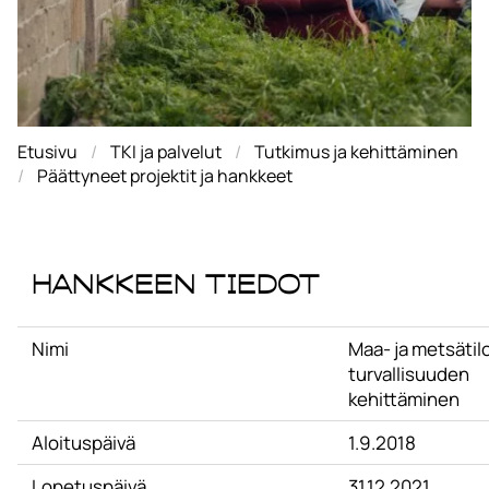
Etusivu
TKI ja palvelut
Tutkimus ja kehittäminen
Päättyneet projektit ja hankkeet
Hankkeen tiedot
Nimi
Maa- ja metsätil
turvallisuuden
kehittäminen
Aloituspäivä
1.9.2018
Lopetuspäivä
31.12.2021