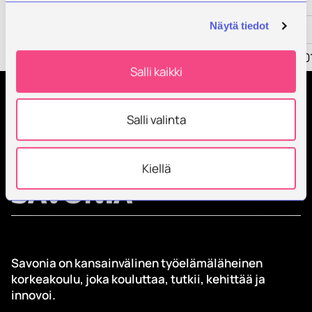
Tulokset
Näytä tiedot
Kumppanit
Rahoittaja
ESR Flat Rate 2
Salli kaikki
Tilaa Savonian uutiskirje
Salli valinta
Kiellä
Savonia on kansainvälinen työelämäläheinen
korkeakoulu, joka kouluttaa, tutkii, kehittää ja
innovoi.