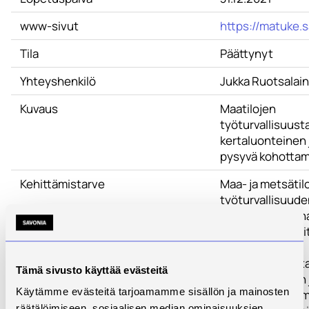
www-sivut
https://matuke.s
Tila
Päättynyt
Yhteyshenkilö
Jukka Ruotsalai
Kuvaus
Maatilojen
työturvallisuust
kertaluonteinen 
pysyvä kohotta
Kehittämistarve
Maa- ja metsätil
työturvallisuude
kehittäminen - 
( MATUKE) tavoi
on maatilojen
työturvallisuust
Tämä sivusto käyttää evästeitä
kertaluonteinen 
Käytämme evästeitä tarjoamamme sisällön ja mainosten
pysyvä kohottam
räätälöimiseen, sosiaalisen median ominaisuuksien