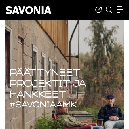
Päättyneet projekt
Päättyneet
projektit ja
hankkeet
#savoniaAMK