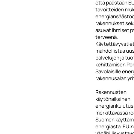
että päästään E
tavoitteiden mu
energiansäästöön
rakennukset sekä
asuvat ihmiset p
terveenä.
Käytettävyystie
mahdollistaa uu
palvelujen ja tu
kehittämisen Poh
Savolaisille energ
rakennusalan yrit
Rakennusten
käytönaikainen
energiankulutus
merkittävässä ro
Suomen käyttäm
energiasta. EU:n
vähähiilisyystav