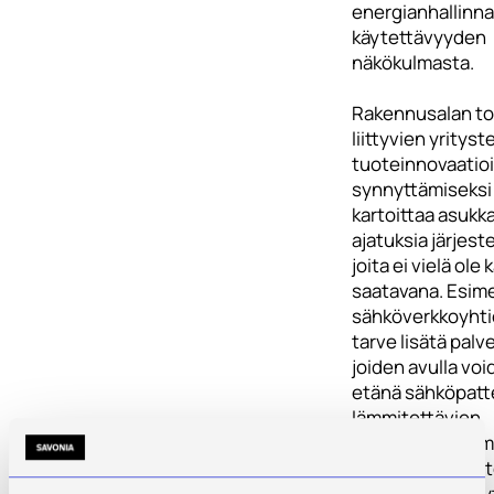
energianhallinn
käytettävyyden
näkökulmasta.
Rakennusalan to
liittyvien yritys
tuoteinnovaatio
synnyttämiseksi
kartoittaa asukk
ajatuksia järjest
joita ei vielä ole 
saatavana. Esime
sähköverkkoyhtiö
tarve lisätä palve
joiden avulla voi
etänä sähköpatte
lämmitettävien
rakennusten läm
Tarve voi olla y
rakennusten käyt