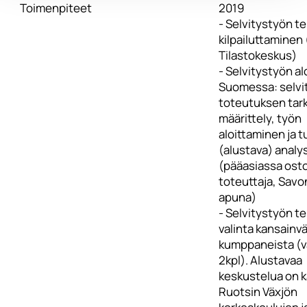
Toimenpiteet
2019
- Selvitystyön te
kilpailuttaminen 
Tilastokeskus)
- Selvitystyön a
Suomessa: selvi
toteutuksen tar
määrittely, työn
aloittaminen ja 
(alustava) analys
(pääasiassa ost
toteuttaja, Sav
apuna)
- Selvitystyön te
valinta kansainvä
kumppaneista (v
2kpl). Alustavaa
keskustelua on k
Ruotsin Växjön