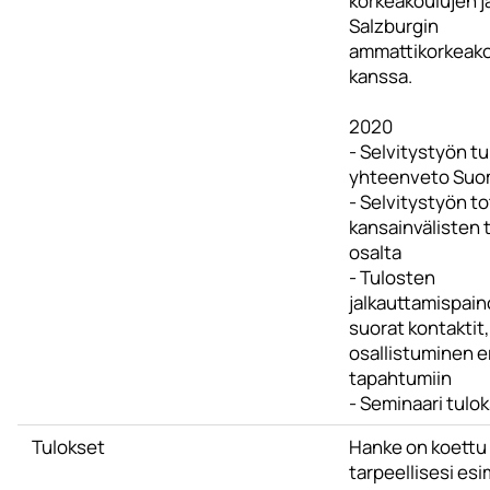
korkeakoulujen ja
Salzburgin
ammattikorkeak
kanssa.
2020
- Selvitystyön t
yhteenveto Su
- Selvitystyön t
kansainvälisten 
osalta
- Tulosten
jalkauttamispain
suorat kontaktit,
osallistuminen e
tapahtumiin
- Seminaari tulok
Tulokset
Hanke on koettu
tarpeellisesi esi