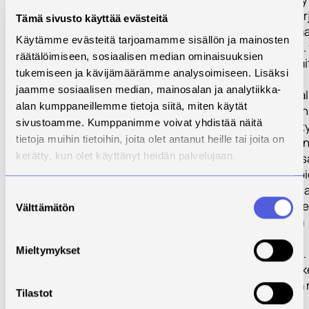
kanssa, mikäli jä
Tämä sivusto käyttää evästeitä
hintataso koeta
Käytämme evästeitä tarjoamamme sisällön ja mainosten
järkeväksi (esim.
räätälöimiseen, sosiaalisen median ominaisuuksien
asuntojen lämmi
tukemiseen ja kävijämäärämme analysoimiseen. Lisäksi
jaamme sosiaalisen median, mainosalan ja analytiikka-
Pohjois-Savon a
alan kumppaneillemme tietoja siitä, miten käytät
energia- ja rake
sivustoamme. Kumppanimme voivat yhdistää näitä
tutkimus-, kehity
tietoja muihin tietoihin, joita olet antanut heille tai joita on
innovaatiotoimin
kerätty, kun olet käyttänyt heidän palvelujaan.
kaipaa lisää kans
kumppaneita, joi
voitaisiin tuoda 
Suostumuksen
ajankohtaista ti
Välttämätön
valinta
vähähiilisestä ja
ekologisesta
Mieltymykset
rakentamisesta.
Selvitystyön te
suppeammassa 
Tilastot
myös muissa