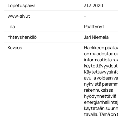
Lopetuspäivä
31.3.2020
www-sivut
-
Tila
Päättynyt
Yhteyshenkilö
Jari Niemelä
Kuvaus
Hankkeen pääta
on muodostaa u
informaatiota r
käytettävyydest
Käytettävyysinf
avulla voidaan v
nykyistä paremmi
rakennuksissa
hyödynnettäviä
energianhallinta
käytetään suunni
tavalla. Tämä on