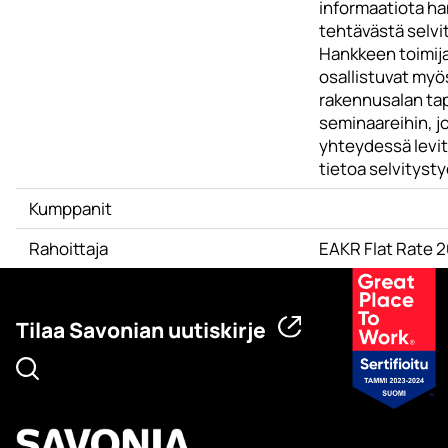
informaatiota h
tehtävästä selvi
Hankkeen toimij
osallistuvat myö
rakennusalan tap
seminaareihin, j
yhteydessä levi
tietoa selvitysty
Kumppanit
Rahoittaja
EAKR Flat Rate 
Tilaa Savonian uutiskirje