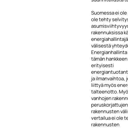
Suomessa ei ole 
ole tehty selvit
asumisviihtyvyy
rakennuksissa k
energiahallintaj
välisestä yhteyd
Energianhallinta 
tämän hankkeen 
erityisesti
energiantuotan
ja ilmanvaihtoa, 
liittyä myös ene
talteenotto. My
vanhojen rakenn
peruskorjattujen
rakennusten väli
vertailua ei ole 
rakennusten