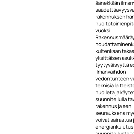
äänekkään ilman
säädettäävyysva
rakennuksen han
huoltotoimenpit
vuoksi.
Rakennusmäärä
noudattaminenka
kuitenkaan taka
yksittäisen asuk
tyytyväisyyttä e
ilmanvaihdon
vedontunteen vuo
teknisiä laitteist
huolleta ja käyte
suunnitellulla tav
rakennus ja sen
seurauksena my
voivat sairastua
energiankulutus
suunnitellusta t