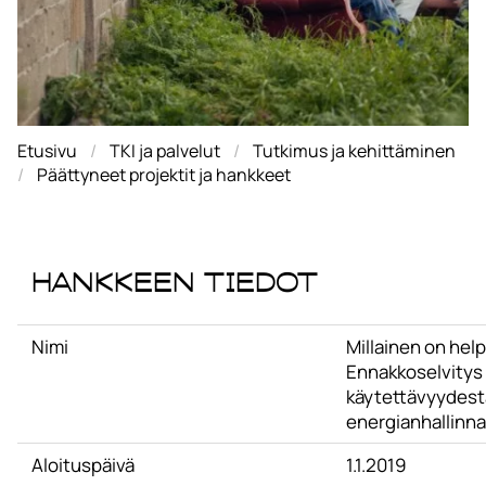
Etusivu
TKI ja palvelut
Tutkimus ja kehittäminen
Päättyneet projektit ja hankkeet
Hankkeen tiedot
Nimi
Millainen on hel
Ennakkoselvitys
käytettävyydestä
energianhallinn
Aloituspäivä
1.1.2019