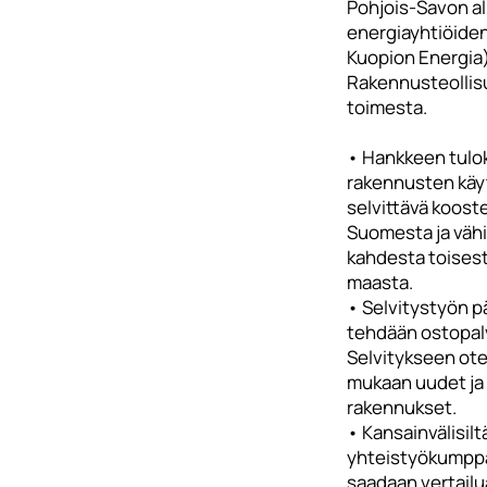
Pohjois-Savon a
energiayhtiöide
Kuopion Energia)
Rakennusteollis
toimesta.
• Hankkeen tulo
rakennusten käy
selvittävä kooste
Suomesta ja väh
kahdesta toises
maasta.
• Selvitystyön 
tehdään ostopal
Selvitykseen ot
mukaan uudet ja
rakennukset.
• Kansainvälisilt
yhteistyökumppa
saadaan vertailu