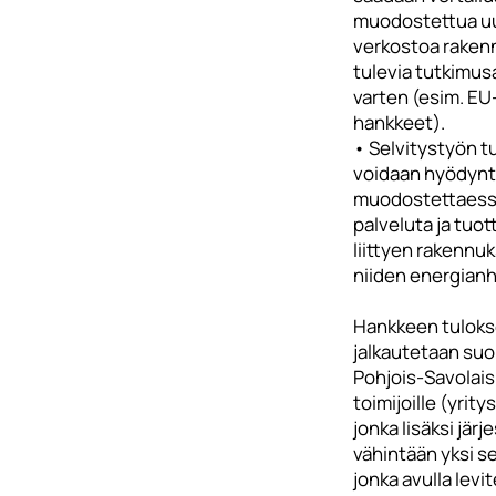
muodostettua u
verkostoa raken
tulevia tutkimus
varten (esim. EU
hankkeet).
• Selvitystyön t
voidaan hyödyn
muodostettaess
palveluta ja tuot
liittyen rakennuks
niiden energianh
Hankkeen tuloks
jalkautetaan su
Pohjois-Savolaisi
toimijoille (yrity
jonka lisäksi jär
vähintään yksi s
jonka avulla levi