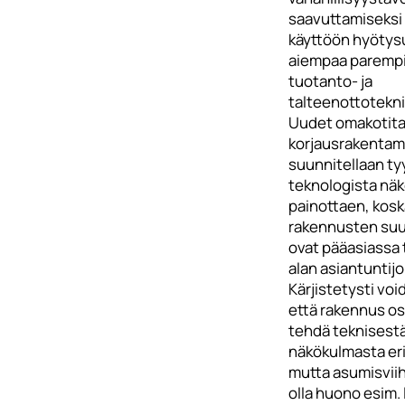
saavuttamiseksi
käyttöön hyötys
aiempaa parempi
tuotanto- ja
talteenottotekni
Uudet omakotital
korjausrakentam
suunnitellaan tyy
teknologista nä
painottaen, kosk
rakennusten suun
ovat pääasiassa 
alan asiantuntijo
Kärjistetysti vo
että rakennus o
tehdä teknisest
näkökulmasta er
mutta asumisviih
olla huono esim. 