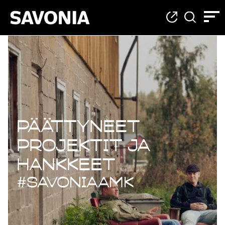
Päättyneet projekt
Päättyneet
projektit ja
hankkeet
#savoniaAMK