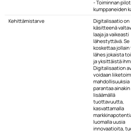
- Toiminnan pilot
kumppaneiden k
Kehittämistarve
Digitalisaatio on
käsitteenä valta
laaja ja vaikeasti
lähestyttävä. Se
koskettaa jollain 
lähes jokaista to
ja yksittäistä ihm
Digitalisaation a
voidaan liiketoi
mahdollisuuksia
parantaa ainakin
lisäämällä
tuottavuutta,
kasvattamalla
markkinapotentia
luomalla uusia
innovaatioita, tu