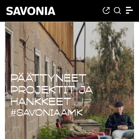
Päättyneet projekt
Päättyneet
projektit ja
hankkeet
#savoniaAMK