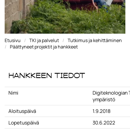
Etusivu
TKI ja palvelut
Tutkimus ja kehittäminen
Päättyneet projektit ja hankkeet
Hankkeen tiedot
Nimi
Digiteknologian 
ympäristö
Aloituspäivä
1.9.2018
Lopetuspäivä
30.6.2022