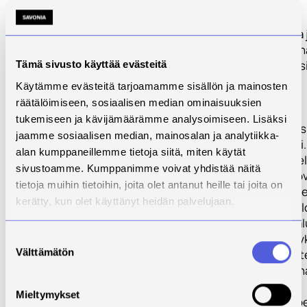
digitalisaation
tarjoamia
mahdollisuuksia 
linjattu maakun
kannalta keskeis
Tämä sivusto käyttää evästeitä
strategisia
Käytämme evästeitä tarjoamamme sisällön ja mainosten
painopisteitä
räätälöimiseen, sosiaalisen median ominaisuuksien
digitalisaation
tukemiseen ja kävijämäärämme analysoimiseen. Lisäksi
hyödyntämiseksi
jaamme sosiaalisen median, mainosalan ja analytiikka-
toteuttamiseksi.
alan kumppaneillemme tietoja siitä, miten käytät
Toimenpideohje
sivustoamme. Kumppanimme voivat yhdistää näitä
kohderyhminä o
tietoja muihin tietoihin, joita olet antanut heille tai joita on
olleet kone-, ene
kerätty, kun olet käyttänyt heidän palvelujaan.
ja terveysteknol
Kullekin näistä a
on toimintakehy
Suostumuksen
Välttämätön
ajateltu ekosyst
valinta
jonka tavoitteen
huolehtia
Mieltymykset
alueenelinkeino