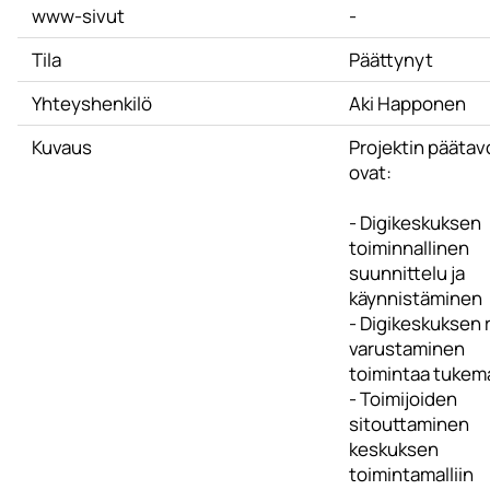
www-sivut
-
Tila
Päättynyt
Yhteyshenkilö
Aki Happonen
Kuvaus
Projektin päätav
ovat:
- Digikeskuksen
toiminnallinen
suunnittelu ja
käynnistäminen
- Digikeskuksen r
varustaminen
toimintaa tukem
- Toimijoiden
sitouttaminen
keskuksen
toimintamalliin