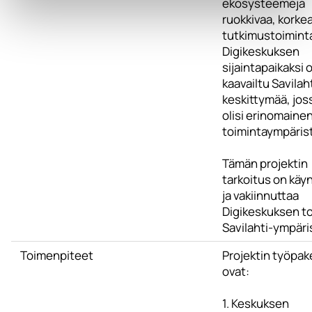
ekosysteemejä
ruokkivaa, kork
tutkimustoimint
Digikeskuksen
sijaintapaikaksi 
kaavailtu Savilah
keskittymää, joss
olisi erinomaine
toimintaympäris
Tämän projektin
tarkoitus on käy
ja vakiinnuttaa
Digikeskuksen t
Savilahti-ympäri
Toimenpiteet
Projektin työpak
ovat:
1. Keskuksen