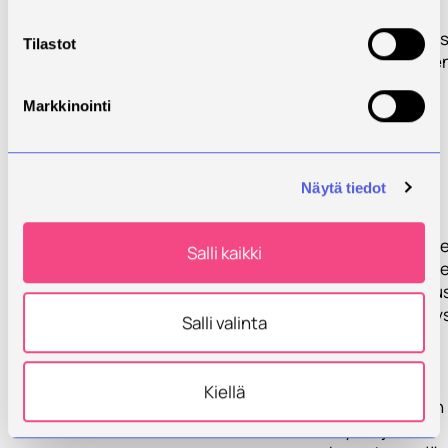
kyvykkyyksien,
liiketoimintapro
Tilastot
ja teknologioiden
opetuksen
optimaalisesta
Markkinointi
toteutuksesta
erityisesti
digitalisaation
Näytä tiedot
näkökulmasta.
Toimintakehyks
Salli kaikki
kuuluu olennais
osana Digikeskus
tehtävänä on py
Salli valinta
ajan tasalla
digitalisaation
kehityksestä ja
Kiellä
toteuttaa siihen
liittyvää ja