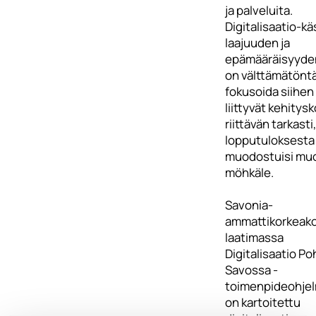
ja palveluita.
Digitalisaatio-kä
laajuuden ja
epämääräisyyden
on välttämätönt
fokusoida siihen
liittyvät kehitys
riittävän tarkasti,
lopputuloksesta 
muodostuisi mu
möhkäle.
Savonia-
ammattikorkeak
laatimassa
Digitalisaatio Po
Savossa -
toimenpideohje
on kartoitettu