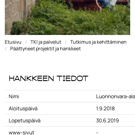
Etusivu
TKI ja palvelut
Tutkimus ja kehittäminen
Päättyneet projektit ja hankkeet
Hankkeen tiedot
Nimi
Luonnonvara-ala
Aloituspäivä
1.9.2018
Lopetuspäivä
30.6.2019
www-sivut
-