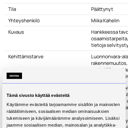
Tila
Päättynyt
Yhteyshenkilö
Miika Kahelin
Kuvaus
Hankkeessa tavoi
osaamistarpeita,
tietoja selvityst
Kehittämistarve
Luonnonvara-alan
rakennemuutos, 
pystytään vastaa
vaativan fokusoi
Toimenpiteet
Hanke onnistui 
tarpeita kartoit
Tämä sivusto käyttää evästeitä
haastateltiin 50
Käytämme evästeitä tarjoamamme sisällön ja mainosten
yrityksiä sekä al
räätälöimiseen, sosiaalisen median ominaisuuksien
tukemiseen ja kävijämäärämme analysoimiseen. Lisäksi
Haastateltujen y
jaamme sosiaalisen median, mainosalan ja analytiikka-
yritysten omat vi