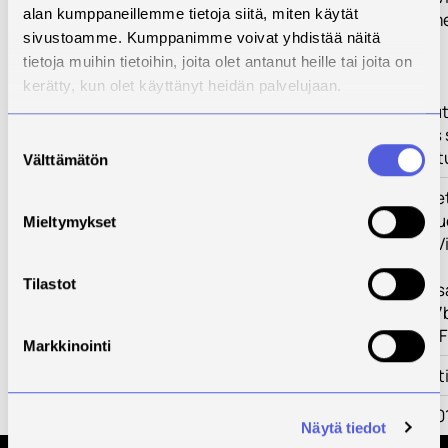
alan kumppaneillemme tietoja siitä, miten käytät
valintoihin. Esi
sivustoamme. Kumppanimme voivat yhdistää näitä
tietoja muihin tietoihin, joita olet antanut heille tai joita on
kerätty, kun olet käyttänyt heidän palvelujaan.
Nykyisten koulutu
rakennemuutos se
Suostumuksen
jatkuvasti muutt
Välttämätön
valinta
Tulokset
Tuloksena tuotet
kehittämistyö t
Mieltymykset
vastaamiseksi. V
Tilastot
https://mfiles.y
accesskey=b87
9C99-409B-97F
Markkinointi
Kumppanit
Hanke toteutetti
Rahoittaja
ESR Flat Rate 2
Näytä tiedot