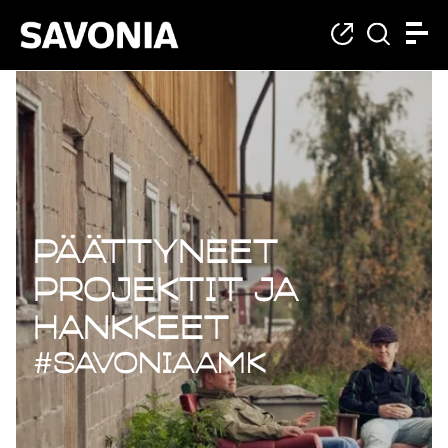
Päättyneet projekt
Päättyneet
projektit ja
hankkeet
#savoniaAMK