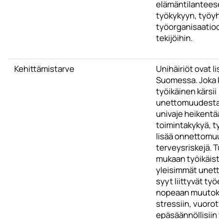
elämäntilantees
työkykyyn, työyh
työorganisaatioon
tekijöihin.
Kehittämistarve
Unihäiriöt ovat 
Suomessa. Joka 
työikäinen kärsii
unettomuudesta.
univaje heikentää
toimintakykyä, t
lisää onnettomuu
terveysriskejä. 
mukaan työikäis
yleisimmät une
syyt liittyvät ty
nopeaan muutok
stressiin, vuoro
epäsäännöllisiin 