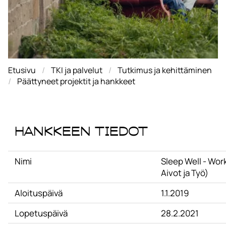
Etusivu
TKI ja palvelut
Tutkimus ja kehittäminen
Päättyneet projektit ja hankkeet
Hankkeen tiedot
Nimi
Sleep Well - Work
Aivot ja Työ)
Aloituspäivä
1.1.2019
Lopetuspäivä
28.2.2021