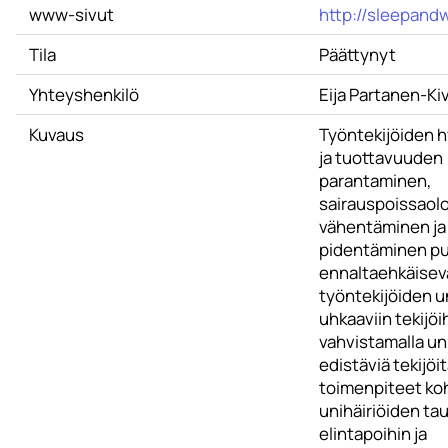
www-sivut
http://sleepandwo
Tila
Päättynyt
Yhteyshenkilö
Eija Partanen-Ki
Kuvaus
Työntekijöiden h
ja tuottavuuden
parantaminen,
sairauspoissaol
vähentäminen ja
pidentäminen pu
ennaltaehkäisev
työntekijöiden u
uhkaaviin tekijöih
vahvistamalla un
edistäviä tekijö
toimenpiteet ko
unihäiriöiden tau
elintapoihin ja