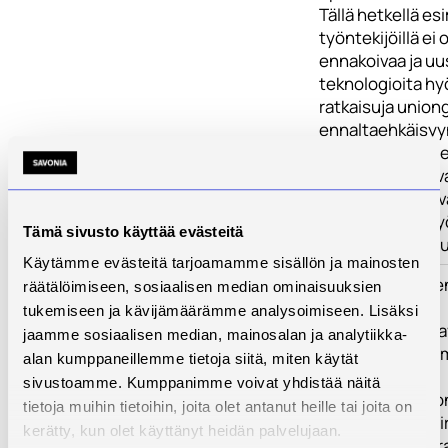
Tällä hetkellä esi
työntekijöillä ei 
ennakoivaa ja uu
teknologioita h
ratkaisuja union
ennaltaehkäisyyn
ratkaisuja, joilla 
työnantajat voiv
ennaltaehkäisev
unihäiriöisten t
Tämä sivusto käyttää evästeitä
hyvinvointia ja t
Käytämme evästeitä tarjoamamme sisällön ja mainosten
Toimenpiteet
Hankkeen toime
räätälöimiseen, sosiaalisen median ominaisuuksien
tukemiseen ja kävijämäärämme analysoimiseen. Lisäksi
Tavoitteiden sa
jaamme sosiaalisen median, mainosalan ja analytiikka-
toteutetaan kolm
alan kumppaneillemme tietoja siitä, miten käytät
linkittyvää
sivustoamme. Kumppanimme voivat yhdistää näitä
toimenpidekoko
tietoja muihin tietoihin, joita olet antanut heille tai joita on
1. Unettomuusoi
kerätty, kun olet käyttänyt heidän palvelujaan.
kartoitus ja seur