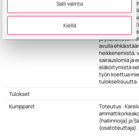
työn vaatimukset
Salli valinta
työntekijän yksil
työkyky ja vahv
kohtaamaan enti
Kiellä
paremmin. Uusie
ja yksilöllisten r
avulla ehkäistää
heikkenemistä, 
sairauslomia ja 
eläköitymistä se
työn koettua mie
tuloksellisuutta.
Tulokset
Kumppanit
Toteutus : Kareli
ammattikorkeak
(hallinnoija) ja 
(osatoteuttaja).