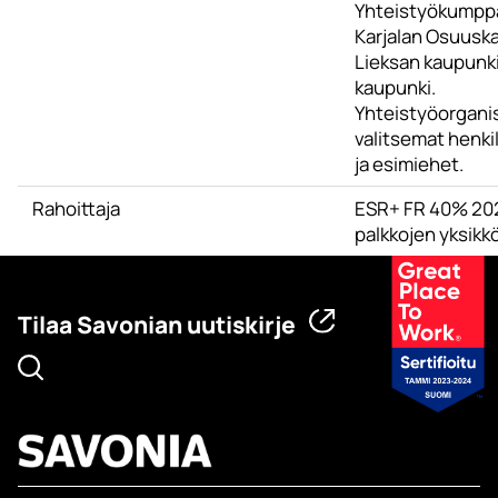
Yhteistyökumppa
Karjalan Osuusk
Lieksan kaupunk
kaupunki.
Yhteistyöorgani
valitsemat henk
ja esimiehet.
Rahoittaja
ESR+ FR 40% 20
palkkojen yksikkö
Tilaa Savonian uutiskirje