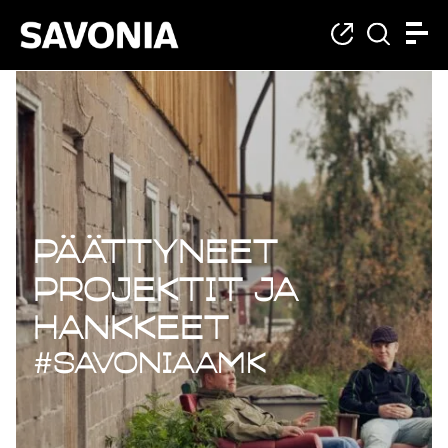
Päättyneet projekt
Päättyneet
projektit ja
hankkeet
#savoniaAMK