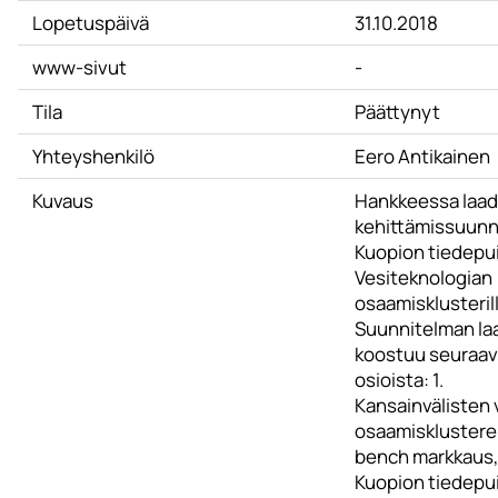
Lopetuspäivä
31.10.2018
www-sivut
-
Tila
Päättynyt
Yhteyshenkilö
Eero Antikainen
Kuvaus
Hankkeessa laad
kehittämissuunn
Kuopion tiedepu
Vesiteknologian
osaamisklusterill
Suunnitelman la
koostuu seuraav
osioista: 1.
Kansainvälisten 
osaamisklustere
bench markkaus,
Kuopion tiedepu