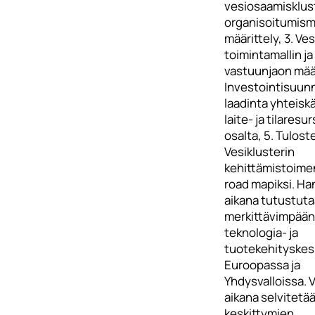
vesiosaamisklus
organisoitumisma
määrittely, 3. Ves
toimintamallin ja
vastuunjaon määr
Investointisuun
laadinta yhteisk
laite- ja tilaresu
osalta, 5. Tulost
Vesiklusterin
kehittämistoime
road mapiksi. H
aikana tutustuta
merkittävimpään
teknologia- ja
tuotekehityskes
Euroopassa ja
Yhdysvalloissa. V
aikana selvitetää
keskittymien