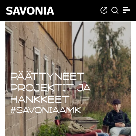
Päättyneet projekt
Päättyneet
projektit ja
hankkeet
#savoniaAMK