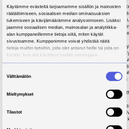
strategisten laite
Käytämme evästeitä tarjoamamme sisällön ja mainosten
sekä osaamisres
räätälöimiseen, sosiaalisen median ominaisuuksien
hankkimiseksi kl
tukemiseen ja kävijämäärämme analysoimiseen. Lisäksi
yhteiskäytön piir
jaamme sosiaalisen median, mainosalan ja analytiikka-
tulevien 2-3 vu
alan kumppaneillemme tietoja siitä, miten käytät
aikana. Näillä
sivustoamme. Kumppanimme voivat yhdistää näitä
toimenpiteillä py
tietoja muihin tietoihin, joita olet antanut heille tai joita on
luomaan edellyt
kerätty, kun olet käyttänyt heidän palvelujaan.
Kuopion tiedepu
Vesiklusterin ta
Suostumuksen
nostamiseksi koh
Välttämätön
valinta
kansainvälisesti
tunnustettua
Vesiteknologioit
Mieltymykset
tutkimus- ja
tuotekehityskes
Euroopassa. Sel
Tilastot
lopputuloksena 
yhtenäinen