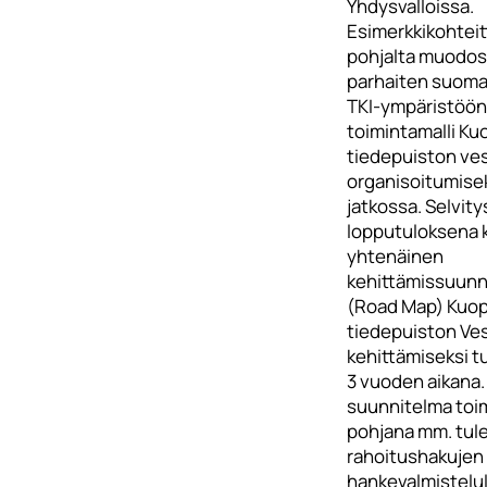
Yhdysvalloissa.
Esimerkkikohtei
pohjalta muodo
parhaiten suoma
TKI-ympäristöön
toimintamalli Ku
tiedepuiston ves
organisoitumise
jatkossa. Selvit
lopputuloksena 
yhtenäinen
kehittämissuunn
(Road Map) Kuop
tiedepuiston Ves
kehittämiseksi t
3 vuoden aikana
suunnitelma toim
pohjana mm. tul
rahoitushakujen
hankevalmistelul