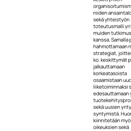
organisoitumisma
niiden ansaintal
sekä yhteistyön
toteutusmalli yri
muiden tutkimus
kanssa. Samalla 
hahmottamaan 
strategiat, joitt
ko. keskittymät p
jalkauttamaan
korkeatasoista
osaamistaan uud
liiketoiminnaksi 
edesauttamaan y
tuotekehityspro
sekä uusien yrit
syntymistä. Huo
kiinnitetään myö
oikeuksien sekä