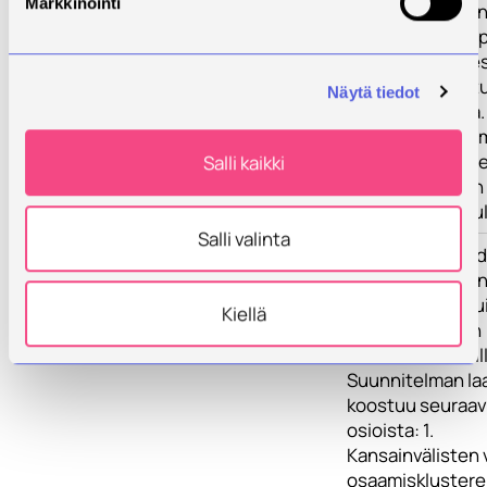
Markkinointi
kehittämissuunn
(Road Map) Kuop
tiedepuiston Ves
kehittämiseksi t
Näytä tiedot
3 vuoden aikana
suunnitelma toim
pohjana mm. tul
Salli kaikki
rahoitushakujen
hankevalmistelul
Salli valinta
Kehittämistarve
Hankkeessa laad
kehittämissuunn
Kuopion tiedepu
Kiellä
Vesiteknologian
osaamisklusterill
Suunnitelman la
koostuu seuraav
osioista: 1.
Kansainvälisten 
osaamisklustere