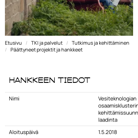
Etusivu
TKI ja palvelut
Tutkimus ja kehittäminen
Päättyneet projektit ja hankkeet
Hankkeen tiedot
Nimi
Vesiteknologian
osaamisklusteri
kehittämissuunn
laadinta
Aloituspäivä
1.5.2018