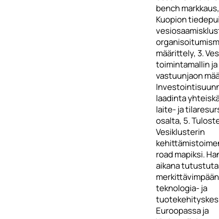
bench markkaus,
Kuopion tiedepu
vesiosaamisklus
organisoitumisma
määrittely, 3. Ves
toimintamallin ja
vastuunjaon määr
Investointisuun
laadinta yhteisk
laite- ja tilaresu
osalta, 5. Tulost
Vesiklusterin
kehittämistoime
road mapiksi. H
aikana tutustuta
merkittävimpään
teknologia- ja
tuotekehityskes
Euroopassa ja