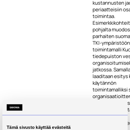
kustannusten ja
periaatteisiin os
toimintaa.
Esimerkkikohtei
pohjalta muodo
parhaiten suoma
TKI-ympäristöön
toimintamalli Ku
tiedepuiston ves
organisoitumise
jatkossa. Samall
laaditaan esitys 
käytännön
toimintamalliksi 
organisaatioitten
vastuunjaoksi o
klusterin toimint
laaditaan
yksityiskohtaine
Tämä sivusto käyttää evästeitä
suunintelma ns.