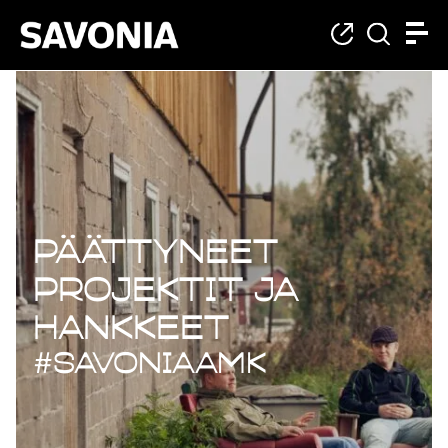
Päättyneet projekt
Päättyneet
projektit ja
hankkeet
#savoniaAMK