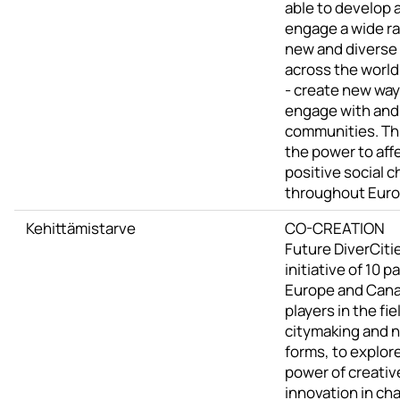
able to develop 
engage a wide r
new and diverse
across the world
- create new ways
engage with and
communities. Thi
the power to aff
positive social 
throughout Eur
Kehittämistarve
CO-CREATION
Future DiverCitie
initiative of 10 p
Europe and Canad
players in the fie
citymaking and n
forms, to explor
power of creativ
innovation in ch