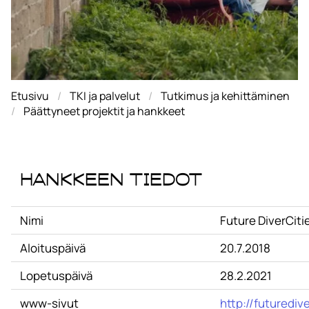
Etusivu
TKI ja palvelut
Tutkimus ja kehittäminen
Päättyneet projektit ja hankkeet
Hankkeen tiedot
Nimi
Future DiverCiti
Aloituspäivä
20.7.2018
Lopetuspäivä
28.2.2021
www-sivut
http://futuredive