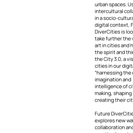
urban spaces. U
intercultural col
in a socio-cultur
digital context, 
DiverCities is lo
take further the 
art in cities and
the spirit and th
the City 3.0, a vi
cities in our digit
“harnessing the 
imagination and
intelligence of ci
making, shaping
creating their cit
Future DiverCiti
explores new wa
collaboration an