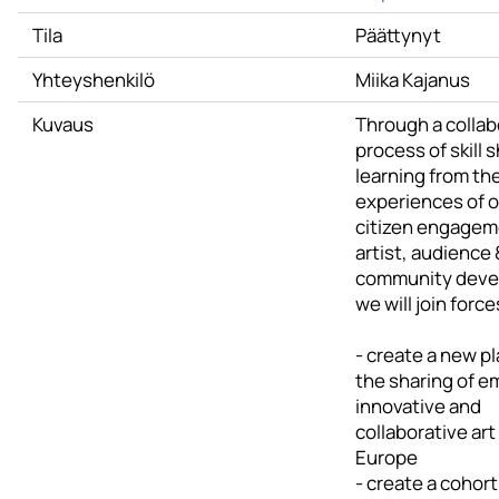
Tila
Päättynyt
Yhteyshenkilö
Miika Kajanus
Kuvaus
Through a collab
process of skill 
learning from th
experiences of o
citizen engagem
artist, audience 
community deve
we will join force
- create a new pl
the sharing of e
innovative and
collaborative art
Europe
- create a cohort 