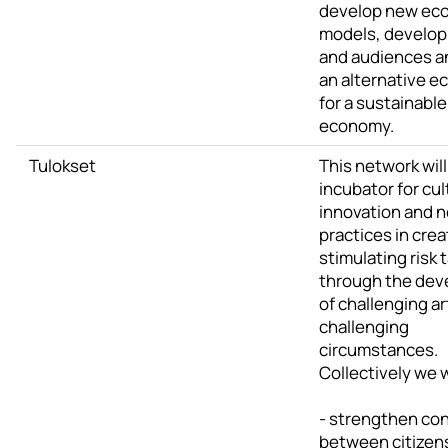
develop new ec
models, develop 
and audiences a
an alternative 
for a sustainable
economy.
Tulokset
This network will
incubator for cul
innovation and 
practices in crea
stimulating risk 
through the de
of challenging ar
challenging
circumstances.
Collectively we w
- strengthen co
between citizen