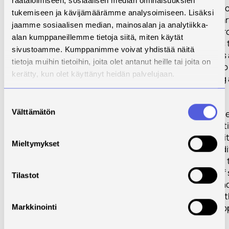
räätälöimiseen, sosiaalisen median ominaisuuksien
interventions, t
tukemiseen ja kävijämäärämme analysoimiseen. Lisäksi
and show how ar
jaamme sosiaalisen median, mainosalan ja analytiikka-
creatives can p
alan kumppaneillemme tietoja siitä, miten käytät
innovative ways 
sivustoamme. Kumppanimme voivat yhdistää näitä
our future citie
tietoja muihin tietoihin, joita olet antanut heille tai joita on
this responds to
kerätty, kun olet käyttänyt heidän palvelujaan.
current thinking
around urban
transformation.
Suostumuksen
Välttämätön
Future DiverCiti
valinta
creative innovati
tool to enable ci
Mieltymykset
see things in a d
way, supporting 
development of 
Tilastot
communities an
contributing to 
concepts of hap
Markkinointi
resilient cities.