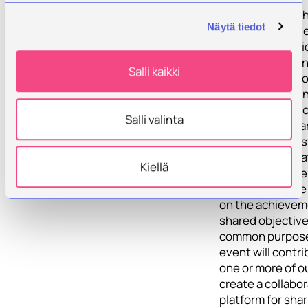
Toimenpiteet
All activities wit
Näytä tiedot
Future DiverCiti
plan have been i
and agreed upon
Salli kaikki
collaborative pr
the project part
have worked to c
Salli valinta
coherent progr
labs, events, fes
conferences that
Kiellä
designed, in one
another, to have
on the achievem
shared objectiv
common purpose
event will contri
one or more of o
create a collabor
platform for shar