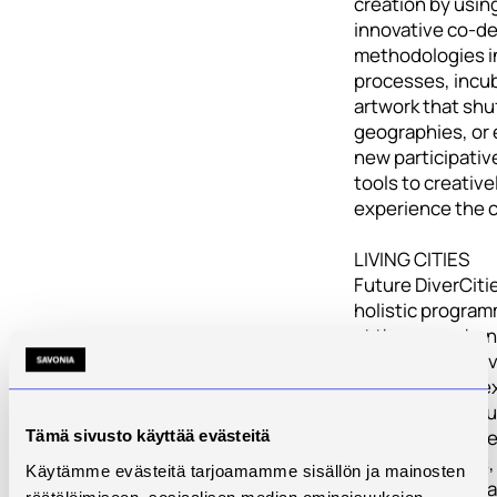
creation by usin
innovative co-d
methodologies in
processes, incu
artwork that shu
geographies, or 
new participative
tools to creative
experience the c
LIVING CITIES
Future DiverCitie
holistic program
at the ever-chan
of art and creati
the urban contex
programme inclu
range of activiti
Tämä sivusto käyttää evästeitä
community labs, 
Käytämme evästeitä tarjoamamme sisällön ja mainosten
workshops and ar