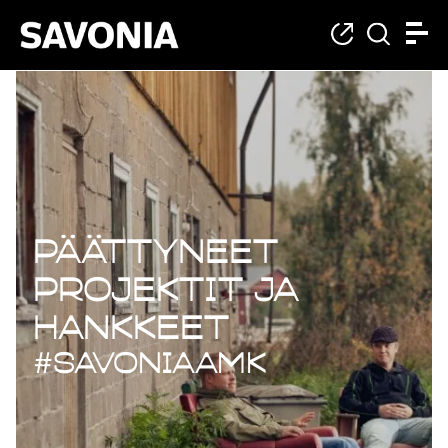
Päättyneet projekt
Päättyneet
projektit ja
hankkeet
#savoniaAMK