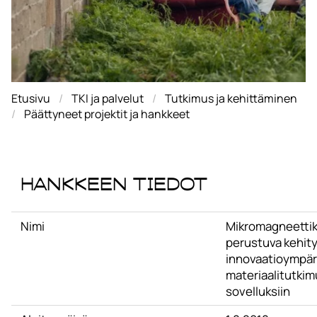
Etusivu
TKI ja palvelut
Tutkimus ja kehittäminen
Päättyneet projektit ja hankkeet
Hankkeen tiedot
Nimi
Mikromagneetti
perustuva kehity
innovaatioympär
materiaalitutkimu
sovelluksiin