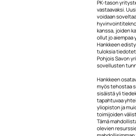
PK-tason yrityst
vastaavaksi. Uu
voidaan sovelta
hyvinvointitekno
kanssa, joiden ka
ollut jo aiempaa 
Hankkeen edistym
tuloksia tiedotet
Pohjois Savon yri
sovellusten tunn
Hankkeen osatav
myös tehostaa s
sisäistä yli tied
tapahtuvaa yhtei
yliopiston ja mui
toimijoiden välis
Tämä mahdollist
olevien resurssi
mahdollisimman 