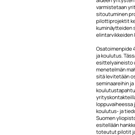
alueen yritysten 
varmistetaan yri
sitoutuminen pro
pilottiprojektit k
kuminäytteiden 
elintarvikkeiden
Osatoimenpide 4
ja koulutus. Täs
esittelyaineisto
menetelmän mahd
sitä levitetään os
seminaareihin ja
koulutustapahtum
yrityskontakteil
loppuvaiheessa 
koulutus- ja tied
Suomen yliopisto
esitellään hankk
toteutut pilotit j