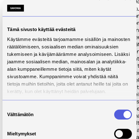
kustannustehokka
koska hankintak
jäävät noin nelj
uuden laitteisto
Toiminnan laaje
Tämä sivusto käyttää evästeitä
lääketieteellist
Käytämme evästeitä tarjoamamme sisällön ja mainosten
ulkopuolelle pää
räätälöimiseen, sosiaalisen median ominaisuuksien
terveystieteide
tukemiseen ja kävijämäärämme analysoimiseen. Lisäksi
(TT) ja Luonnont
jaamme sosiaalisen median, mainosalan ja analytiikka-
metsätieteiden 
alan kumppaneillemme tietoja siitä, miten käytät
(LuMet) yhteisen
sivustoamme. Kumppanimme voivat yhdistää näitä
molemmat tiede
tietoja muihin tietoihin, joita olet antanut heille tai joita on
tukeneet hanket
kerätty, kun olet käyttänyt heidän palvelujaan.
keskusteltu usei
farmasian laitok
Jouko Vepsäläis
Suostumuksen
Välttämätön
spektroskopiam
valinta
päivityksen osal
laitteistoa), SIB
Mieltymykset
Arto Koistisen k