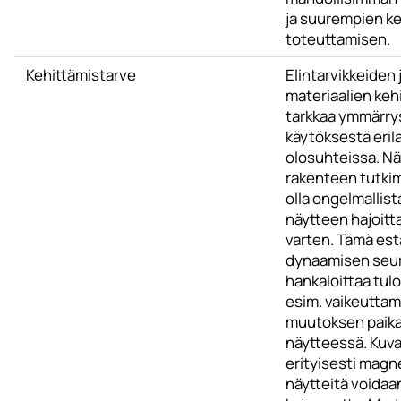
ja suurempien k
toteuttamisen.
Kehittämistarve
Elintarvikkeiden 
materiaalien keh
tarkkaa ymmärry
käytöksestä eril
olosuhteissa. Nä
rakenteen tutkim
olla ongelmallista
näytteen hajoitt
varten. Tämä est
dynaamisen seur
hankaloittaa tul
esim. vaikeuttam
muutoksen paika
näytteessä. Kuva
erityisesti magn
näytteitä voidaan