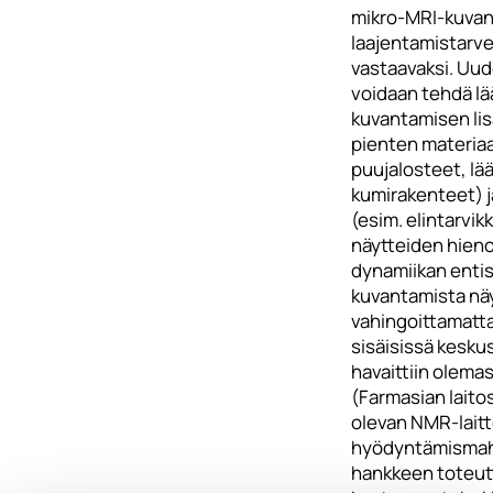
mikro-MRI-kuva
laajentamistarve
vastaavaksi. Uude
voidaan tehdä lä
kuvantamisen li
pienten materiaal
puujalosteet, lää
kumirakenteet) j
(esim. elintarvik
näytteiden hien
dynamiikan enti
kuvantamista nä
vahingoittamatta
sisäisissä kesku
havaittiin olema
(Farmasian laitos
olevan NMR-lait
hyödyntämismah
hankkeen toteu