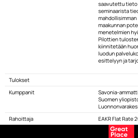
saavutettu tieto 
seminaarista ti
mahdollisimman l
maakunnan potent
menetelmien hyöd
Pilottien tuloste
kiinnitetään hu
luodun palveluk
esittelyyn ja tar
Tulokset
Kumppanit
Savonia-ammatti
Suomen yliopist
Luonnonvarakes
Rahoittaja
EAKR Flat Rate 