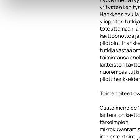
yritysten kehity
Hankkeen avulla
yliopiston tutkij
toteuttamaan lai
käyttöönottoa ja
pilotointtihankke
tutkija vastaa 
toimintansa ohell
laitteiston käytt
nuorempaa tutkij
pilottihankkeide
Toimenpiteet ov
Osatoimenpide 1
laitteiston käyt
tärkeimpien
mikrokuvantami
implementointi j