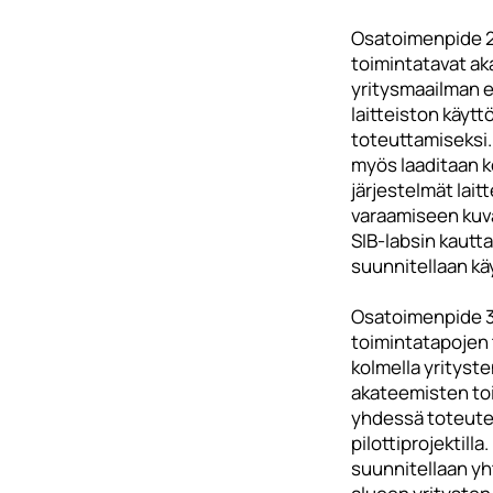
Osatoimenpide 2
toimintatavat aka
yritysmaailman e
laitteiston käytt
toteuttamiseksi.
myös laaditaan k
järjestelmät lait
varaamiseen kuv
SIB-labsin kautt
suunnitellaan kä
Osatoimenpide 3:
toimintatapojen
kolmella yrityste
akateemisten to
yhdessä toteute
pilottiprojektilla. 
suunnitellaan y