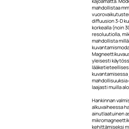
kajoamatta. Mod
mahdollistaa mm
vuorovaikutusten
diffuusion 3-D 
korkealla (noin 
resoluutiolla, mik
mahdollista mill
kuvantamismodali
Magneettikuvaus
yleisesti käytöss
lääketieteellise
kuvantamisessa 
mahdollisuuksia 
laajasti muilla aloi
Hankinnan valmi
alkuvaiheessa ha
ainutlaatuinen 
mikromagneetti
kehittämiseksi m