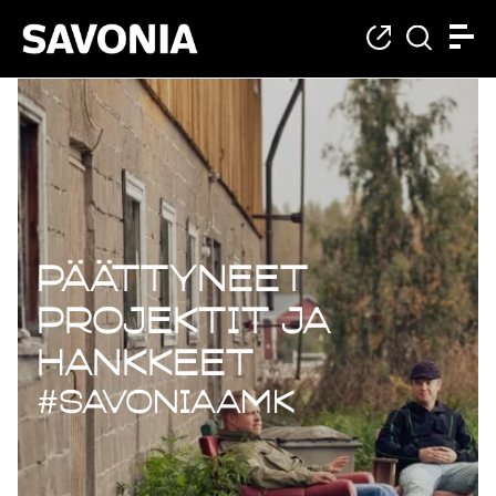
Päättyneet projekt
Päättyneet
projektit ja
hankkeet
#savoniaAMK