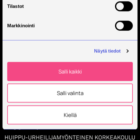
Tilastot
Markkinointi
Näytä tiedot
Savonia on kansainvälinen työelämäläheinen
korkeakoulu, joka kouluttaa, tutkii, kehittää ja
innovoi.
Salli kaikki
Opiskelijoita + 9000
Työntekijöitä + 600
Salli valinta
Kiellä