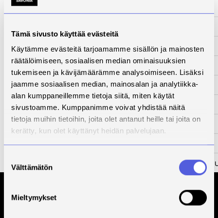
www-sivut
-
Tila
Päättynyt
Tämä sivusto käyttää evästeitä
Yhteyshenkilö
Anne Koskela
Käytämme evästeitä tarjoamamme sisällön ja mainosten
räätälöimiseen, sosiaalisen median ominaisuuksien
Kuvaus
tukemiseen ja kävijämäärämme analysoimiseen. Lisäksi
Kehittämistarve
jaamme sosiaalisen median, mainosalan ja analytiikka-
alan kumppaneillemme tietoja siitä, miten käytät
Toimenpiteet
sivustoamme. Kumppanimme voivat yhdistää näitä
tietoja muihin tietoihin, joita olet antanut heille tai joita on
Tulokset
kerätty, kun olet käyttänyt heidän palvelujaan.
Kumppanit
Suostumuksen
Rahoittaja
Opetus ja kulttuu
Välttämätön
valinta
Mieltymykset
Tilaa Savonian uutiskirje