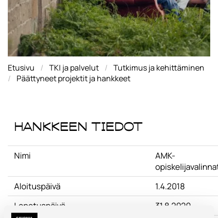
Etusivu
TKI ja palvelut
Tutkimus ja kehittäminen
Päättyneet projektit ja hankkeet
Hankkeen tiedot
Nimi
AMK-
opiskelijavalin
Aloituspäivä
1.4.2018
Lopetuspäivä
31.8.2020