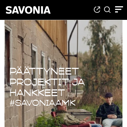
Päättyneet projekt
Päättyneet
projektit ja
hankkeet
#savoniaAMK