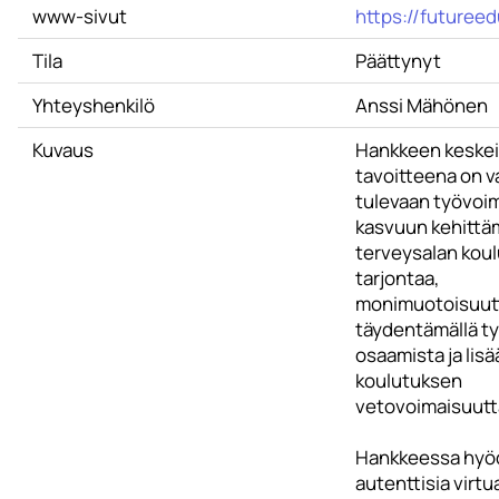
www-sivut
https://futureed
Tila
Päättynyt
Yhteyshenkilö
Anssi Mähönen
Kuvaus
Hankkeen keske
tavoitteena on v
tulevaan työvoi
kasvuun kehittä
terveysalan kou
tarjontaa,
monimuotoisuutta
täydentämällä t
osaamista ja lisä
koulutuksen
vetovoimaisuutt
Hankkeessa hyö
autenttisia virtu