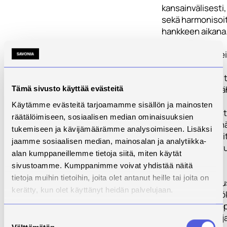
kansainvälisesti
sekä harmonisoi
hankkeen aikana
Hankkeen keskeis
ovat:
1) suunnitella ja
kaksi työelämälä
Tämä sivusto käyttää evästeitä
virtuaalista
Käytämme evästeitä tarjoamamme sisällön ja mainosten
oppimisympärist
räätälöimiseen, sosiaalisen median ominaisuuksien
2 ) edistää itsen
tukemiseen ja kävijämäärämme analysoimiseen. Lisäksi
opiskelua, harjoi
jaamme sosiaalisen median, mainosalan ja analytiikka-
perehdytyksiä t
alan kumppaneillemme tietoja siitä, miten käytät
prosesseja,
sivustoamme. Kumppanimme voivat yhdistää näitä
3) kehittää
tietoja muihin tietoihin, joita olet antanut heille tai joita on
satelliittikoulutu
kerätty, kun olet käyttänyt heidän palvelujaan.
digitaalisten työ
avulla voidaan op
paikkakunnilla aj
Suostumuksen