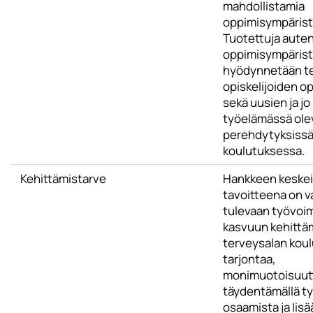
mahdollistamia
oppimisympärist
Tuotettuja auten
oppimisympärist
hyödynnetään t
opiskelijoiden o
sekä uusien ja jo
työelämässä ole
perehdytyksissä
koulutuksessa.
Kehittämistarve
Hankkeen keske
tavoitteena on v
tulevaan työvoi
kasvuun kehittä
terveysalan kou
tarjontaa,
monimuotoisuutta
täydentämällä t
osaamista ja lisä