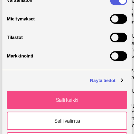
Välttämätön
paikasta riippum
valinta
teoriaa ettäsimu
käytännön työtä 
Mieltymykset
4) kehittää ja te
virtuaalisten
oppimisympärist
Tilastot
rakentamisen toi
yhdessä kansain
toimijoiden kans
Markkinointi
Hankkeen tuloks
1) työelämäläht
Näytä tiedot
virtuaalinen
oppimisympäris
laboratorioalan
Salli kaikki
opiskelijoiden ja 
työelämässä olev
perehtyjien käyt
Salli valinta
2) työelämäläht
virtuaalinen