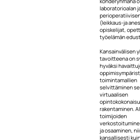
kohderyhmänä o
laboratorioalan j
perioperatiivise
(leikkaus-ja ane
opiskelijat, opett
työelämän edust
Kansainvälisen 
tavoitteena on 
hyväksi havaittu
oppimisympärist
toimintamallien
selvittäminen se
virtuaalisen
opintokokonais
rakentaminen. Al
toimijoiden
verkostoitumine
ja osaaminen, ni
kansallisesti kui