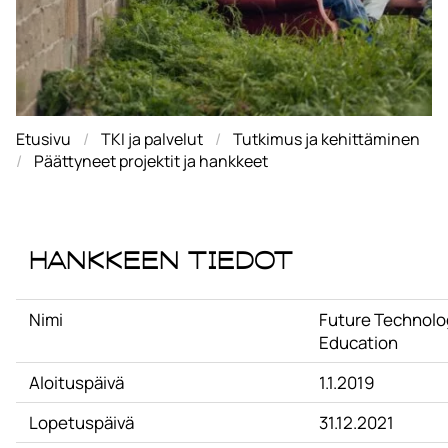
Etusivu
TKI ja palvelut
Tutkimus ja kehittäminen
Päättyneet projektit ja hankkeet
Hankkeen tiedot
Nimi
Future Technolog
Education
Aloituspäivä
1.1.2019
Lopetuspäivä
31.12.2021