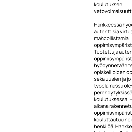
koulutuksen
vetovoimaisuutt
Hankkeessa hyö
autenttisia virtu
mahdollistamia
oppimisympärist
Tuotettuja auten
oppimisympärist
hyödynnetään t
opiskelijoiden o
sekä uusien ja jo
työelämässä ole
perehdytyksissä
koulutuksessa. 
aikana rakennet
oppimisympärist
kouluttautuu no
henkilöä. Hankk