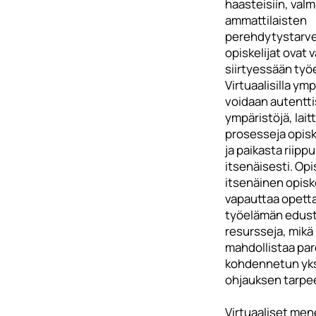
haasteisiin, val
ammattilaisten
perehdytystarve
opiskelijat ovat 
siirtyessään työ
Virtuaalisilla ymp
voidaan autentti
ympäristöjä, laitt
prosesseja opisk
ja paikasta riipp
itsenäisesti. Opi
itsenäinen opisk
vapauttaa opetta
työelämän edust
resursseja, mikä
mahdollistaa pa
kohdennetun yksi
ohjauksen tarpe
Virtuaaliset men