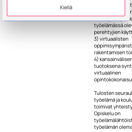
oppimisympäris
Kiellä
perioperatiivise
hoitotyön opiskel
työelämässä olev
perehtyjien käyt
3) virtuaalisten
oppimisympärist
rakentamisen toi
4) kansainvälise
tuotoksena syn
virtuaalinen
opintokokonaisu
Tulosten seurau
työelämä ja koul
toimivat yhteist
Opiskelu on
työelämälähtöist
työelämän olema