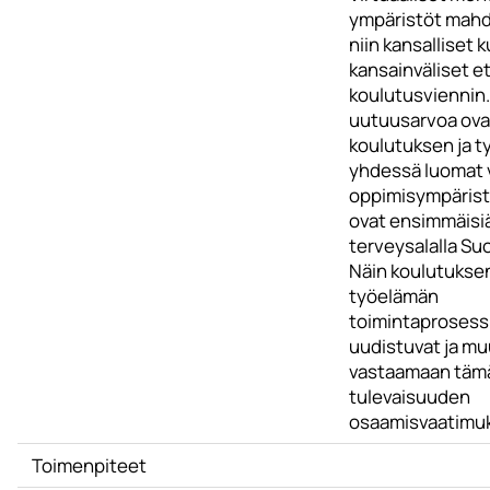
ympäristöt mahd
niin kansalliset k
kansainväliset e
koulutusviennin
uutuusarvoa ova
koulutuksen ja 
yhdessä luomat v
oppimisympäristö
ovat ensimmäisi
terveysalalla S
Näin koulutuksen
työelämän
toimintaprosess
uudistuvat ja mu
vastaamaan tämä
tulevaisuuden
osaamisvaatimuk
Toimenpiteet