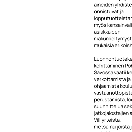
aineiden yhdiste
onnistuvat ja
lopputuotteista 
myös kansainväl
asiakkaiden
makumieltymys
mukaisia erikoish
Luonnontuoteke
kehittäminen Poh
Savossa vaatii ke
verkottamista ja
ohjaamista koulu
vastaanottopist
perustamista, lo
suunnittelua se
jatkojalostajien a
Villiyrteistä,
metsämarjoista j