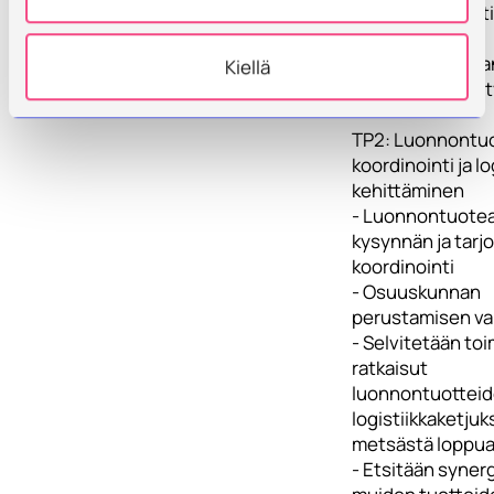
luomusertifiointi
- Aloitetaan
keruuteknologia
Kiellä
pioneerikehitys
TP2: Luonnontu
koordinointi ja lo
kehittäminen
- Luonnontuotea
kysynnän ja tarj
koordinointi
- Osuuskunnan
perustamisen va
- Selvitetään to
ratkaisut
luonnontuottei
logistiikkaketjuk
metsästä loppua
- Etsitään syner