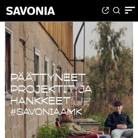
Päättyneet projekt
Päättyneet
projektit ja
hankkeet
#savoniaAMK