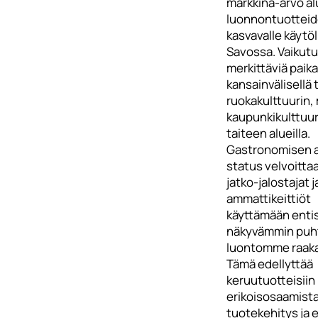
markkina-arvo a
luonnontuottei
kasvavalle käytöl
Savossa. Vaikutu
merkittäviä paikal
kansainvälisellä 
ruokakulttuurin,
kaupunkikulttuur
taiteen alueilla.
Gastronomisen 
status velvoitta
jatko-jalostajat j
ammattikeittiöt
käyttämään enti
näkyvämmin puh
luontomme raaka
Tämä edellyttää
keruutuotteisiin 
erikoisosaamista
tuotekehitys ja e