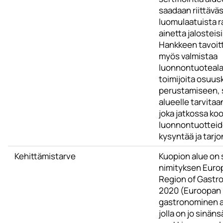
saadaan riittäväs
luomulaatuista r
ainetta jalosteisi
Hankkeen tavoit
myös valmistaa
luonnontuoteal
toimijoita osuu
perustamiseen, s
alueelle tarvitaa
joka jatkossa koo
luonnontuottei
kysyntää ja tarjo
Kehittämistarve
Kuopion alue on
nimityksen Euro
Region of Gast
2020 (Euroopan
gastronominen a
jolla on jo sinän