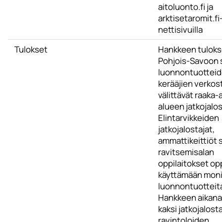
aitoluonto.fi ja
arktisetaromit.fi
nettisivuilla
Tulokset
Hankkeen tulok
Pohjois-Savoon 
luonnontuottei
kerääjien verkost
välittävät raaka-
alueen jatkojalost
Elintarvikkeiden
jatkojalostajat,
ammattikeittiöt 
ravitsemisalan
oppilaitokset op
käyttämään moni
luonnontuotteit
Hankkeen aikana
kaksi jatkojalosta
ravintoloiden