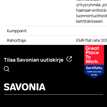
yritysryhmää, joi
haetaan erillistä
luonnontuotteid
kehittämiseen.
Kumppanit
Rahoittaja
EMR flat rate 2
Tilaa Savonian uutiskirje