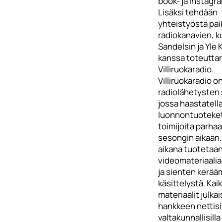
book- ja Instagram
Lisäksi tehdään
yhteistyöstä pai
radiokanavien, k
Sandelsin ja Yle
kanssa toteutta
Villiruokaradio.
Villiruokaradio o
radiolähetysten 
jossa haastatell
luonnontuoteket
toimijoita parha
sesongin aikaan
aikana tuotetaa
videomateriaalia v
ja sienten kerää
käsittelystä. Kaik
materiaalit julka
hankkeen nettisi
valtakunnallisilla