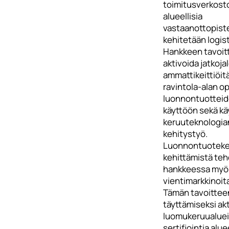
toimitusverkosto
alueellisia
vastaanottopiste
kehitetään logist
Hankkeen tavoit
aktivoida jatkojal
ammattikeittiöitä
ravintola-alan op
luonnontuottei
käyttöön sekä kä
keruuteknologia
kehitystyö.
Luonnontuoteke
kehittämistä te
hankkeessa myö
vientimarkkinoita
Tämän tavoittee
täyttämiseksi ak
luomukeruualue
sertifiointia aluee