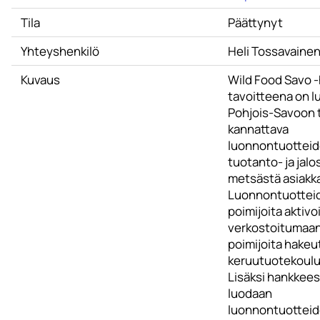
Tila
Päättynyt
Yhteyshenkilö
Heli Tossavaine
Kuvaus
Wild Food Savo 
tavoitteena on l
Pohjois-Savoon 
kannattava
luonnontuottei
tuotanto- ja jalo
metsästä asiakkaa
Luonnontuottei
poimijoita aktiv
verkostoitumaan 
poimijoita hake
keruutuotekoulu
Lisäksi hankkee
luodaan
luonnontuottei