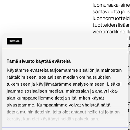
luomuraaka-ain
saatavuutta ja li
luonnontuottei
tuotteiden lisäa
vientimarkkinoill
Elintarvikkeiden 
luonnontuotteit
hyödyntää monip
myös erilaisiin
Tämä sivusto käyttää evästeitä
hoitotuotteisiin.
Käytämme evästeitä tarjoamamme sisällön ja mainosten
Toimenpiteet
Hanke toteutet
räätälöimiseen, sosiaalisen median ominaisuuksien
seuraavien työp
tukemiseen ja kävijämäärämme analysoimiseen. Lisäksi
avulla:
jaamme sosiaalisen median, mainosalan ja analytiikka-
alan kumppaneillemme tietoja siitä, miten käytät
TP1: Luonnontuo
sivustoamme. Kumppanimme voivat yhdistää näitä
raaka-ainehanki
tietoja muihin tietoihin, joita olet antanut heille tai joita on
kehittäminen
kerätty, kun olet käyttänyt heidän palvelujaan.
TP2: Luonnontu
koordinointi ja lo