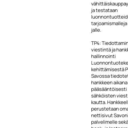
vähittäiskauppa
ja testataan
luonnontuottei
tarjoamismalleja 
jalle.
TP4: Tiedottami
viestintä ja han
hallinnointi
Luonnontuoteke
kehittämisestä P
Savossa tiedote
hankkeen aikana
pääsääntöisesti
sähköisten vies
kautta. Hankkeel
perustetaan om
nettisivut Savon
palvelimelle sek