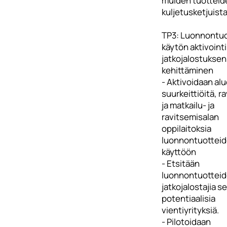
muiden tuotteid
kuljetusketjuist
TP3: Luonnontu
käytön aktivointi
jatkojalostuksen
kehittäminen
- Aktivoidaan al
suurkeittiöitä, ra
ja matkailu- ja
ravitsemisalan
oppilaitoksia
luonnontuottei
käyttöön
- Etsitään
luonnontuottei
jatkojalostajia s
potentiaalisia
vientiyrityksiä.
- Pilotoidaan