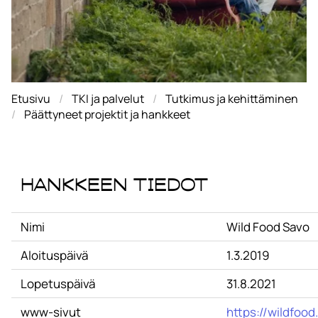
Etusivu
TKI ja palvelut
Tutkimus ja kehittäminen
Päättyneet projektit ja hankkeet
Hankkeen tiedot
Nimi
Wild Food Savo
Aloituspäivä
1.3.2019
Lopetuspäivä
31.8.2021
www-sivut
https://wildfood.