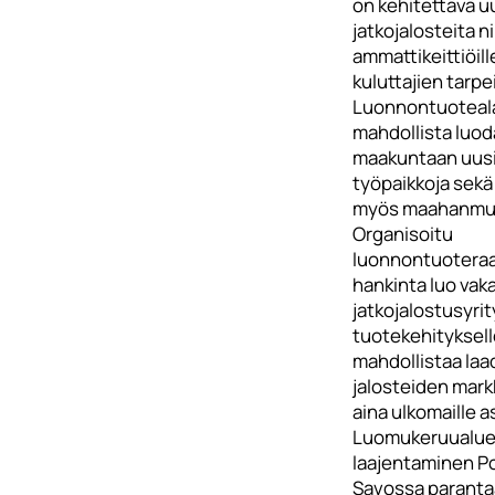
on kehitettävä u
jatkojalosteita ni
ammattikeittiöill
kuluttajien tarpei
Luonnontuoteala
mahdollista luod
maakuntaan uus
työpaikkoja sekä 
myös maahanmuu
Organisoitu
luonnontuotera
hankinta luo vak
jatkojalostusyri
tuotekehityksell
mahdollistaa la
jalosteiden mark
aina ulkomaille as
Luomukeruualue
laajentaminen Po
Savossa paranta