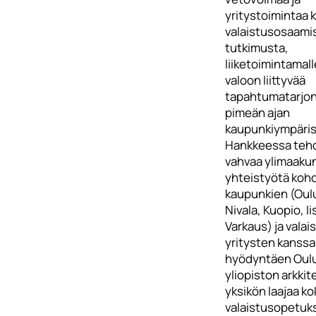
yritystoimintaa 
valaistusosaamis
tutkimusta,
liiketoimintamall
valoon liittyvää
tapahtumatarjon
pimeän ajan
kaupunkiympäris
Hankkeessa teh
vahvaa ylimaakun
yhteistyötä koh
kaupunkien (Oul
Nivala, Kuopio, Ii
Varkaus) ja valai
yritysten kanssa
hyödyntäen Oul
yliopiston arkkit
yksikön laajaa k
valaistusopetuk