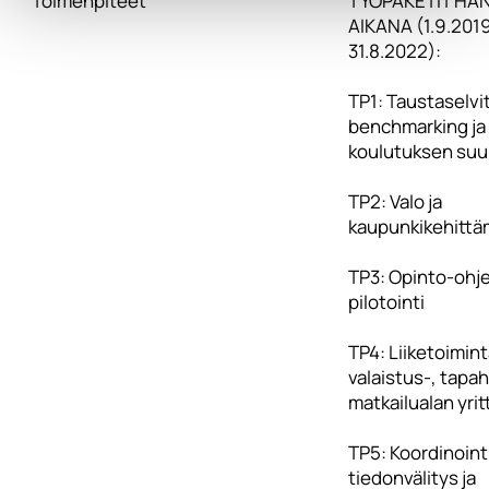
Toimenpiteet
TYÖPAKETIT HA
AIKANA (1.9.2019
31.8.2022):
TP1: Taustaselvi
benchmarking ja
koulutuksen suu
TP2: Valo ja
kaupunkikehittä
TP3: Opinto-ohj
pilotointi
TP4: Liiketoimin
valaistus-, tapa
matkailualan yritt
TP5: Koordinoint
tiedonvälitys ja