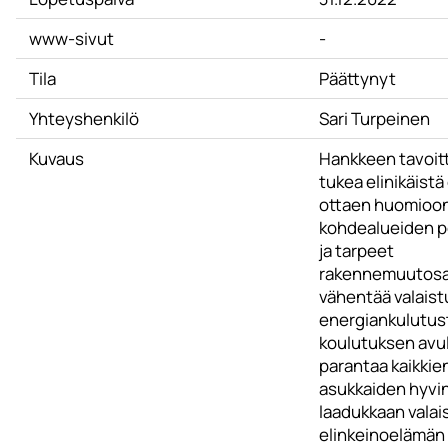
www-sivut
-
Tila
Päättynyt
Yhteyshenkilö
Sari Turpeinen
Kuvaus
Hankkeen tavoit
tukea elinikäistä
ottaen huomioo
kohdealueiden po
ja tarpeet
rakennemuutosa
vähentää valais
energiankulutus
koulutuksen avul
parantaa kaikkie
asukkaiden hyvin
laadukkaan valai
elinkeinoelämän