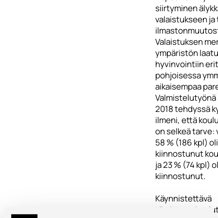
siirtyminen älyk
valaistukseen ja t
ilmastonmuutos
Valaistuksen mer
ympäristön laatu
hyvinvointiin eri
pohjoisessa ym
aikaisempaa par
Valmistelutyönä 
2018 tehdyssä k
ilmeni, että koul
on selkeä tarve: 
58 % (186 kpl) oli
kiinnostunut ko
ja 23 % (74 kpl) o
kiinnostunut.
Käynnistettävä
täydennyskoulut