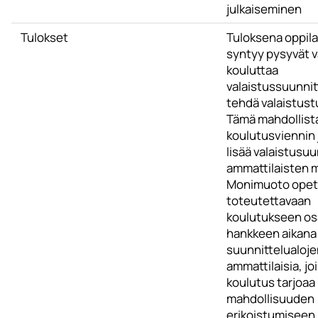
julkaiseminen
Tulokset
Tuloksena oppila
syntyy pysyvät 
kouluttaa
valaistussuunnitt
tehdä valaistust
Tämä mahdollist
koulutusviennin 
lisää valaistusu
ammattilaisten 
Monimuoto ope
toteutettavaan
koulutukseen osa
hankkeen aikana 
suunnittelualoje
ammattilaisia, joi
koulutus tarjoaa
mahdollisuuden
erikoistumiseen.