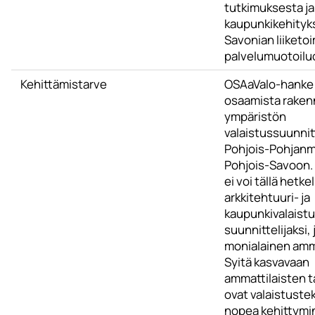
tutkimuksesta ja
kaupunkikehityk
Savonian liiketoi
palvelumuotoilu
Kehittämistarve
OSAaValo-hanke 
osaamista rake
ympäristön
valaistussuunnitt
Pohjois-Pohjanma
Pohjois-Savoon
ei voi tällä hetke
arkkitehtuuri- ja
kaupunkivalaist
suunnittelijaksi, 
monialainen amma
Syitä kasvavaan
ammattilaisten 
ovat valaistuste
nopea kehittymi