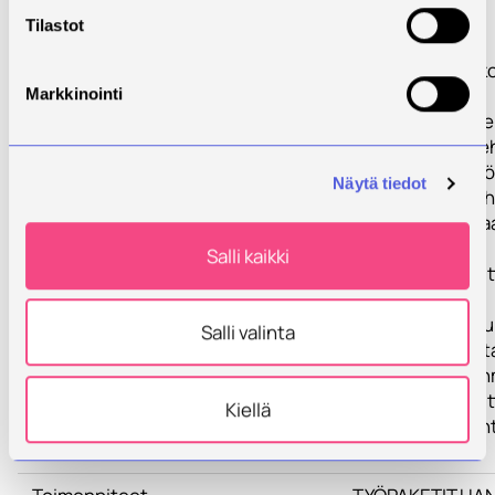
Tilastot
Savonia-
ammattikorkeak
koulutusalat
Markkinointi
(sähkösuunnitte
rakennusarkkiteh
rakennusinsinöör
Näytä tiedot
sisustusarkkiteh
tarjoavat ainutl
pohjan
Salli kaikki
valaistussuunnit
koulutukselle ja
koulutuksen suun
Salli valinta
koska alat edusta
niitä ammattiryhm
valaistussuunnit
Kiellä
kentälle voi luon
erikoistua.