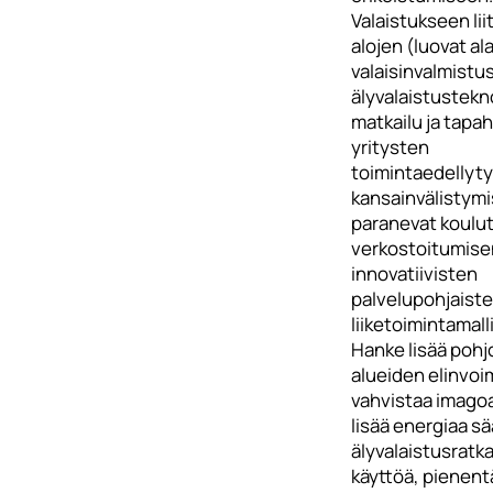
Valaistukseen lii
alojen (luovat ala
valaisinvalmistus
älyvalaistustekn
matkailu ja tapa
yritysten
toimintaedellyty
kansainvälistym
paranevat koulu
verkostoitumisen
innovatiivisten
palvelupohjaist
liiketoimintamall
Hanke lisää pohj
alueiden elinvoi
vahvistaa imagoa
lisää energiaa s
älyvalaistusratk
käyttöä, pienent