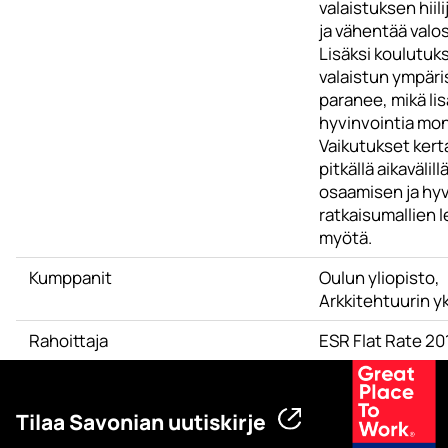
valaistuksen hiili
ja vähentää valo
Lisäksi koulutu
valaistun ympäri
paranee, mikä li
hyvinvointia mon
Vaikutukset kert
pitkällä aikavälill
osaamisen ja hy
ratkaisumallien 
myötä.
Kumppanit
Oulun yliopisto,
Arkkitehtuurin y
Rahoittaja
ESR Flat Rate 2
Tilaa Savonian uutiskirje