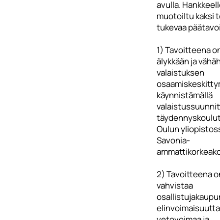
avulla. Hankkeel
muotoiltu kaksi t
tukevaa päätavoi
1) Tavoitteena o
älykkään ja vähäh
valaistuksen
osaamiskeskitty
käynnistämällä
valaistussuunnit
täydennyskoulut
Oulun yliopistoss
Savonia-
ammattikorkeako
2) Tavoitteena o
vahvistaa
osallistujakaupu
elinvoimaisuutta
vetovoimaa ja