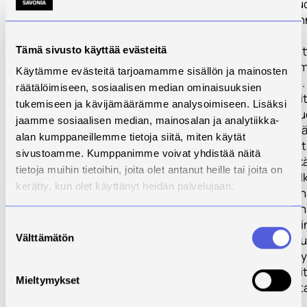
kehityshanke tuo
osaamista rake
ympäristön
valaistussuunnitt
Tämä sivusto käyttää evästeitä
Pohjois-Pohjanma
Käytämme evästeitä tarjoamamme sisällön ja mainosten
Pohjois-Savoon.
räätälöimiseen, sosiaalisen median ominaisuuksien
Valaistussuunnit
tukemiseen ja kävijämäärämme analysoimiseen. Lisäksi
ammattialana S
jaamme sosiaalisen median, mainosalan ja analytiikka-
nuori ja kehittyvä
alan kumppaneillemme tietoja siitä, miten käytät
Ammattilaisten t
sivustoamme. Kumppanimme voivat yhdistää näitä
kasvamassa sek
tietoja muihin tietoihin, joita olet antanut heille tai joita on
yksityisellä ja jul
kerätty, kun olet käyttänyt heidän palvelujaan.
puolella, koskien
sisävalaistuksen
suunnittelua kui
Suostumuksen
Välttämätön
kaupunkivalaistu
valinta
ulkovalaistusta 
Valaistussuunnit
Mieltymykset
vaatii monialaist
osaamista.