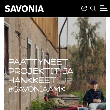
Päättyneet projekt
Päättyneet
projektit ja
hankkeet
#savoniaAMK