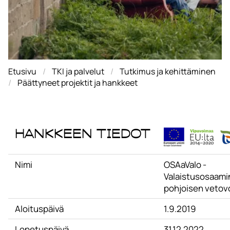
Etusivu
TKI ja palvelut
Tutkimus ja kehittäminen
Päättyneet projektit ja hankkeet
Hankkeen tiedot
Nimi
OSAaValo -
Valaistusosaami
pohjoisen veto
Aloituspäivä
1.9.2019
Lopetuspäivä
31.12.2022