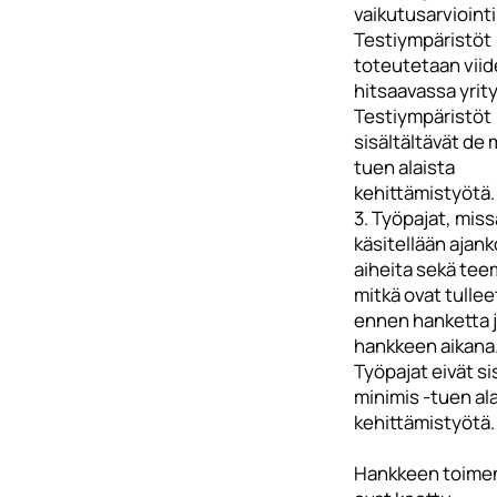
vaikutusarviointi
Testiympäristöt
toteutetaan viid
hitsaavassa yrit
Testiympäristöt
sisältältävät de 
tuen alaista
kehittämistyötä.
3. Työpajat, mis
käsitellään ajank
aiheita sekä tee
mitkä ovat tulleet
ennen hanketta 
hankkeen aikana
Työpajat eivät si
minimis -tuen al
kehittämistyötä.
Hankkeen toime