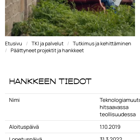
Etusivu
TKI ja palvelut
Tutkimus ja kehittäminen
Päättyneet projektit ja hankkeet
Hankkeen tiedot
Nimi
Teknologiamuut
hitsaavassa
teollisuudessa
Aloituspäivä
1.10.2019
Lopetuspäivä
31.3.2022