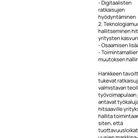
- Digitaalisten
ratkaisujen
hyödyntäminen
2. Teknologiamu
hallitseminen hi
yritysten kasvu
- Osaamisen lis
- Toimintamallie
muutoksen halli
Hankkeen tavoit
tukevat ratkaisu
valmistavan teol
työvoimapulaan 
antavat työkaluj
hitsaaville yrityks
hallita toimintaa
siten, että
tuottavuusloikat
uusien markkina