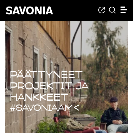
Päättyneet projekt
Päättyneet
projektit ja
hankkeet
#savoniaAMK