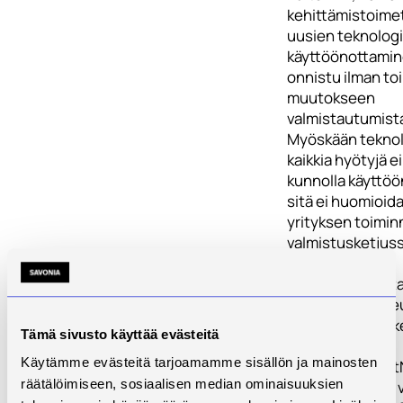
kehittämistoimet
uusien teknolog
käyttöönottamin
onnistu ilman to
muutokseen
valmistautumist
Myöskään tekno
kaikkia hyötyjä e
kunnolla käyttöön
sitä ei huomioid
yrityksen toimin
valmistusketjuss
Hankkeen taustal
Savoniassa tote
Hit-teemahankk
Tämä sivusto käyttää evästeitä
(HitSavonia,
Käytämme evästeitä tarjoamamme sisällön ja mainosten
HitSavonia2, Hit
räätälöimiseen, sosiaalisen median ominaisuuksien
HitWerk), joista 