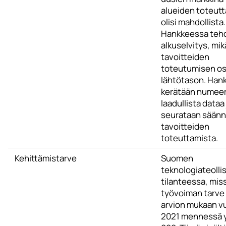
alueiden toteut
olisi mahdollista.
Hankkeessa teh
alkuselvitys, mik
tavoitteiden
toteutumisen os
lähtötason. Han
kerätään numeeri
laadullista dataa 
seurataan säännö
tavoitteiden
toteuttamista.
Kehittämistarve
Suomen
teknologiateolli
tilanteessa, mi
työvoiman tarve
arvion mukaan v
2021 mennessä y