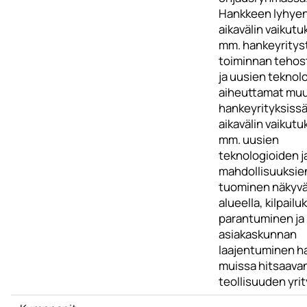
Hankkeen lyhye
aikavälin vaikutu
mm. hankeyritys
toiminnan teho
ja uusien teknol
aiheuttamat mu
hankeyrityksissä
aikavälin vaikutu
mm. uusien
teknologioiden j
mahdollisuuksie
tuominen näkyvä
alueella, kilpail
parantuminen ja
asiakaskunnan
laajentuminen ha
muissa hitsaava
teollisuuden yrit