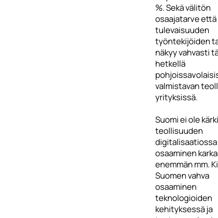
%. Sekä välitön
osaajatarve että
tulevaisuuden
työntekijöiden t
näkyy vahvasti tä
hetkellä
pohjoissavolaisi
valmistavan teol
yrityksissä.
Suomi ei ole kärk
teollisuuden
digitalisaatiossa 
osaaminen karka
enemmän mm. Ki
Suomen vahva
osaaminen
teknologioiden
kehityksessä ja