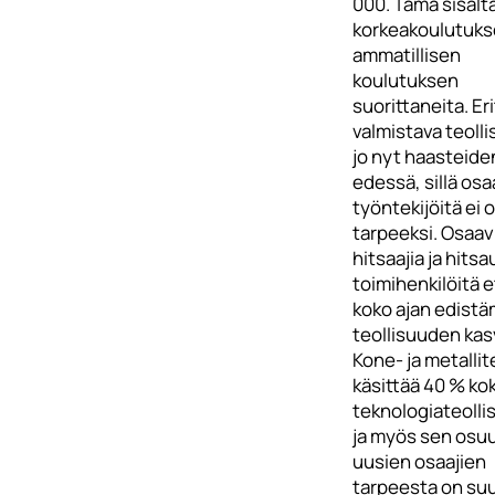
000. Tämä sisält
korkeakoulutuks
ammatillisen
koulutuksen
suorittaneita. Er
valmistava teoll
jo nyt haasteide
edessä, sillä osa
työntekijöitä ei o
tarpeeksi. Osaav
hitsaajia ja hits
toimihenkilöitä 
koko ajan edist
teollisuuden kas
Kone- ja metallit
käsittää 40 % ko
teknologiateoll
ja myös sen osu
uusien osaajien
tarpeesta on suu