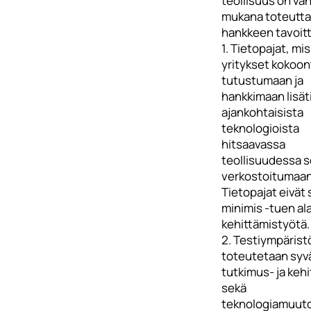
teollisuus on vah
mukana toteutt
hankkeen tavoitt
1. Tietopajat, mi
yritykset kokoon
tutustumaan ja
hankkimaan lisät
ajankohtaisista
teknologioista
hitsaavassa
teollisuudessa 
verkostoitumaan
Tietopajat eivät 
minimis -tuen al
kehittämistyötä.
2. Testiympärist
toteutetaan syvä
tutkimus- ja keh
sekä
teknologiamuut