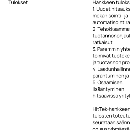
Tulokset
Hankkeen tuloksi
1. Uudet hitsauk
mekanisointi- ja
automatisointira
2. Tehokkaamma
tuotannonohjau
ratkaisut
3. Paremmin yht
toimivat tuotek
ja tuotannon pro
4. Laadunhallinn
parantuminen ja
5. Osaamisen
lisääntyminen
hitsaavissa yrity
HitTek-hankkee
tulosten toteut
seurataan säännö
ohjausryhmässä