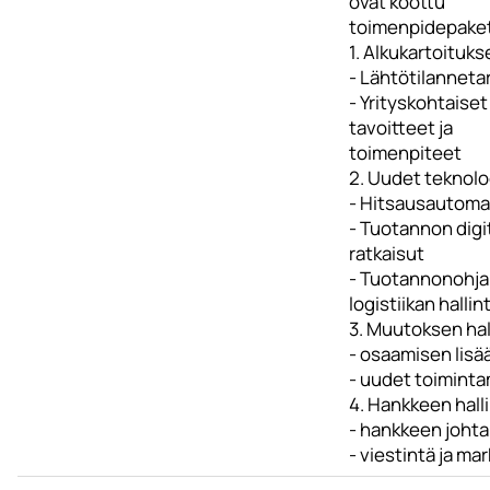
ovat koottu
toimenpidepaket
1. Alkukartoituks
- Lähtötilanneta
- Yrityskohtaiset
tavoitteet ja
toimenpiteet
2. Uudet teknolo
- Hitsausautoma
- Tuotannon digi
ratkaisut
- Tuotannonohja
logistiikan hallin
3. Muutoksen hal
- osaamisen lis
- uudet toimintam
4. Hankkeen hall
- hankkeen joht
- viestintä ja mar