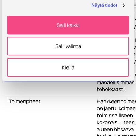
kohdentaa toime
Näytä tiedot
näiden HitWerk-
hankkeessa nou
Salli kaikki
fokuspisteiden y
ja hyödyntää
aikaisemmin esil
Salli valinta
tulleita haasteita
alueen yritysten
toiminnan kehit
Kiellä
jatkuminen on
konkretisoitavis
mahdollisimman
tehokkaasti.
Toimenpiteet
Hankkeen toime
on jaettu kolme
toiminnalliseen
kokonaisuuteen,
alueen hitsaava