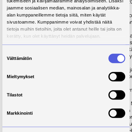
vuosina 2017 - 2
tukemiseen ja kävijämäärämme analysoimiseen. Lisäksi
toteutettu
jaamme sosiaalisen median, mainosalan ja analytiikka-
Hitsausverkost
alan kumppaneillemme tietoja siitä, miten käytät
yritysten toimin
sivustoamme. Kumppanimme voivat yhdistää näitä
tuottavuuden
tietoja muihin tietoihin, joita olet antanut heille tai joita on
kehittäminen -h
kerätty, kun olet käyttänyt heidän palvelujaan.
HitWerk. Hanke s
erinomaisia käy
Suostumuksen
tuloksia alueen 
Välttämätön
valinta
toiminnan
kehittämisessä j
esille erityistarp
Mieltymykset
tuotannon
kehittämiseen yr
Tilastot
kilpailukyvyn
parantamiseksi.
ovat hitsauksen
Markkinointi
automaatiotaso
nostaminen ja t
tehostaminen. 