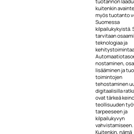
tuotannon laadu
kuitenkin avaintek
myös tuotanto vo
Suomessa
kilpailukykyistä. 
tarvitaan osaami
teknologiaa ja
kehitystoimintaa
Automaatiotaso
nostaminen, os
lisääminen ja tu
toimintojen
tehostaminen uu
digitaalisilla ratk
ovat tärkeä kein
teollisuuden ty
tarpeeseen ja
kilpailukyvyn
vahvistamiseen.
Kuitenkin, nämä