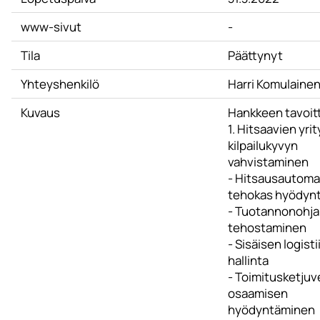
www-sivut
-
Tila
Päättynyt
Yhteyshenkilö
Harri Komulaine
Kuvaus
Hankkeen tavoit
1. Hitsaavien yri
kilpailukyvyn
vahvistaminen
- Hitsausautoma
tehokas hyödyn
- Tuotannonohj
tehostaminen
- Sisäisen logisti
hallinta
- Toimitusketju
osaamisen
hyödyntäminen