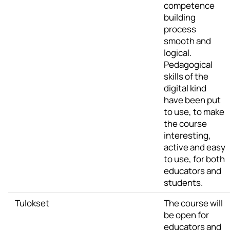
competence
building
process
smooth and
logical.
Pedagogical
skills of the
digital kind
have been put
to use, to make
the course
interesting,
active and easy
to use, for both
educators and
students.
Tulokset
The course will
be open for
educators and