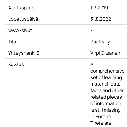
Aloituspäivä
1.9.2019
Lopetuspäivä
31.8.2022
www-sivut
-
Tila
Päättynyt
Yhteyshenkilö
Virpi Oksanen
Kuvaus
A
comprehensive
set of learning
material, data,
facts and other
related pieces
of information
is still missing
in Europe.
There are