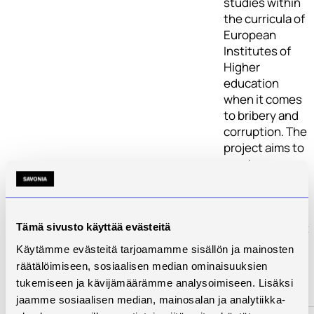
studies within
the curricula of
European
Institutes of
Higher
education
when it comes
to bribery and
corruption. The
project aims to
create
studying and
learning
material to help
in ensuring that
Tämä sivusto käyttää evästeitä
sufficient
Käytämme evästeitä tarjoamamme sisällön ja mainosten
attention has
räätälöimiseen, sosiaalisen median ominaisuuksien
been given to
tukemiseen ja kävijämäärämme analysoimiseen. Lisäksi
the issues.
jaamme sosiaalisen median, mainosalan ja analytiikka-