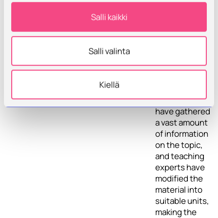
start
Salli kaikki
implementing.
Experts within
the fight
Salli valinta
against bribery
and corruption,
scholars,
Kiellä
experts and
other parties
have gathered
a vast amount
of information
on the topic,
and teaching
experts have
modified the
material into
suitable units,
making the