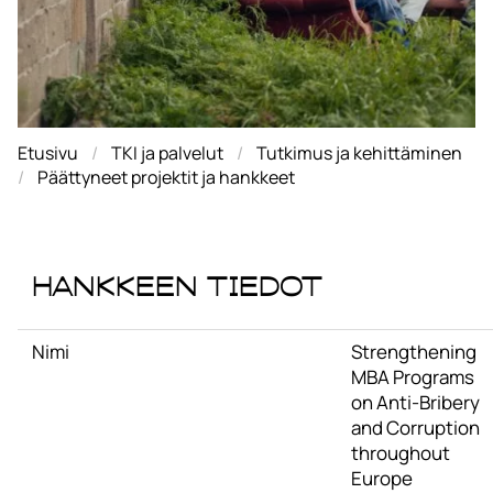
Etusivu
TKI ja palvelut
Tutkimus ja kehittäminen
Päättyneet projektit ja hankkeet
Hankkeen tiedot
Nimi
Strengthening
MBA Programs
on Anti-Bribery
and Corruption
throughout
Europe