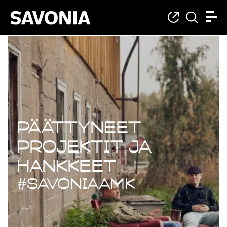
Päättyneet projekt
Päättyneet
projektit ja
hankkeet
#savoniaAMK