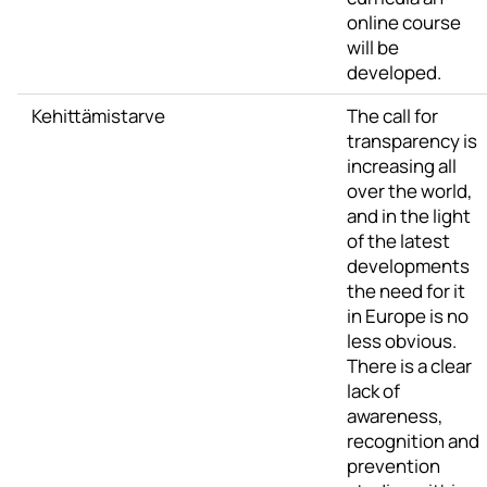
online course
will be
developed.
Kehittämistarve
The call for
transparency is
increasing all
over the world,
and in the light
of the latest
developments
the need for it
in Europe is no
less obvious.
There is a clear
lack of
awareness,
recognition and
prevention