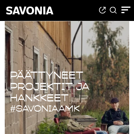
Päättyneet projekt
Päättyneet
projektit ja
hankkeet
#savoniaAMK