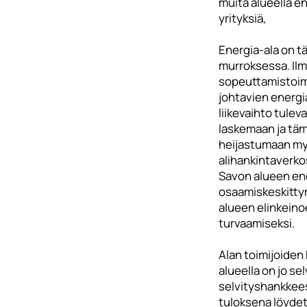
muita alueella en
yrityksiä,
Energia-ala on tä
murroksessa. Il
sopeuttamistoim
johtavien energia
liikevaihto tule
laskemaan ja täm
heijastumaan m
alihankintaverko
Savon alueen ene
osaamiskeskitty
alueen elinkein
turvaamiseksi.
Alan toimijoiden
alueella on jo sel
selvityshankkees
tuloksena löydett