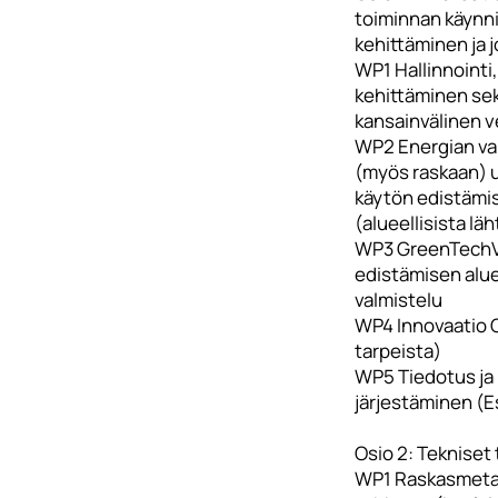
toiminnan käynn
kehittäminen ja 
WP1 Hallinnointi,
kehittäminen sek
kansainvälinen 
WP2 Energian var
(myös raskaan) 
käytön edistämis
(alueellisista lä
WP3 GreenTechVa
edistämisen alue
valmistelu
WP4 Innovaatio C
tarpeista)
WP5 Tiedotus ja
järjestäminen (
Osio 2: Tekniset
WP1 Raskasmetal