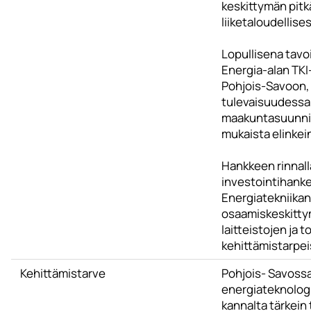
keskittymän pitk
liiketaloudellise
Lopullisena tavo
Energia-alan TK
Pohjois-Savoon, 
tulevaisuudessa
maakuntasuunnit
mukaista elinkei
Hankkeen rinnall
investointihanke,
Energiatekniikan
osaamiskeskitty
laitteistojen ja 
kehittämistarpeis
Kehittämistarve
Pohjois- Savossa
energiateknolog
kannalta tärkein 