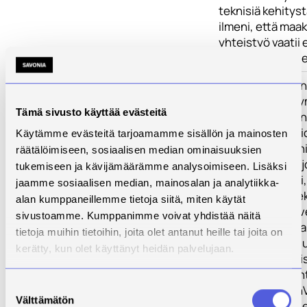
teknisiä kehityst
ilmeni, että maa
yhteistyö vaatii 
ja toimintatapoj
Toimenpiteet
Energiatekniikan
osaamiskeskitty
Tämä sivusto käyttää evästeitä
jaettu seuraavii
Osio 1: Innovaa
Käytämme evästeitä tarjoamamme sisällön ja mainosten
toiminnan käynn
räätälöimiseen, sosiaalisen median ominaisuuksien
kehittäminen ja 
tukemiseen ja kävijämäärämme analysoimiseen. Lisäksi
WP1 Hallinnointi,
jaamme sosiaalisen median, mainosalan ja analytiikka-
kehittäminen sek
alan kumppaneillemme tietoja siitä, miten käytät
kansainvälinen 
sivustoamme. Kumppanimme voivat yhdistää näitä
WP2 Energian var
tietoja muihin tietoihin, joita olet antanut heille tai joita on
(myös raskaan) 
kerätty, kun olet käyttänyt heidän palvelujaan.
käytön edistämis
(alueellisista lä
Suostumuksen
WP3 GreenTechVa
Välttämätön
valinta
edistämisen alue