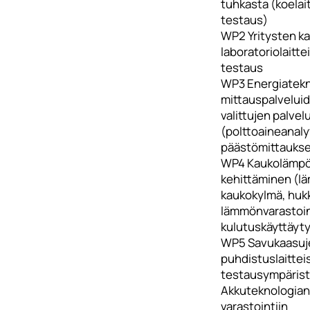
tuhkasta (koelai
testaus)
WP2 Yritysten k
laboratoriolaitte
testaus
WP3 Energiatekn
mittauspalveluid
valittujen palvel
(polttoaineanalyy
päästömittaukse
WP4 Kaukolämpö
kehittäminen (
kaukokylmä, huk
lämmönvarastoin
kulutuskäyttäyt
WP5 Savukaasuj
puhdistuslaittei
testausympäris
Akkuteknologian
varastointiin