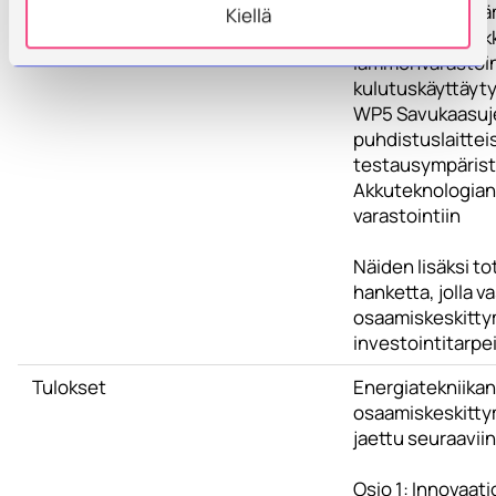
kehittäminen (
Kiellä
kaukokylmä, huk
lämmönvarastoin
kulutuskäyttäyt
WP5 Savukaasuj
puhdistuslaittei
testausympäris
Akkuteknologian
varastointiin
Näiden lisäksi to
hanketta, jolla v
osaamiskeskitt
investointitarpei
Tulokset
Energiatekniikan
osaamiskeskitty
jaettu seuraavii
Osio 1: Innovaa