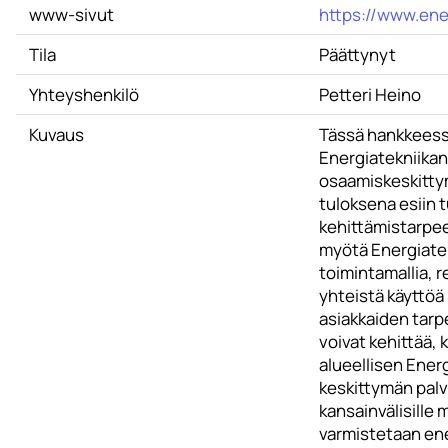
www-sivut
https://www.ene
Tila
Päättynyt
Yhteyshenkilö
Petteri Heino
Kuvaus
Tässä hankkeess
Energiatekniikan
osaamiskeskitty
tuloksena esiin t
kehittämistarpee
myötä Energiate
toimintamallia, r
yhteistä käyttö
asiakkaiden tarpe
voivat kehittää,
alueellisen Energ
keskittymän palv
kansainvälisille m
varmistetaan ene