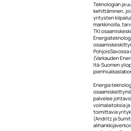
Teknologian ja u
kehittäminen, joi
yritysten kilpailu
markkinoilla, ta
TKI osaamiskesk
Energiateknologi
osaamiskeskittym
PohjoisSavossa 
(Varkauden Ener
Itä-Suomen yliopi
pienhiukkaslabor
Energia teknolog
osaamiskeittymä
palvelee johtavia
voimalaitoksia j
toimittavia yrit
(Andritz ja Sumi
alihankkijaverkoi