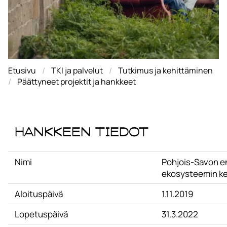
Etusivu
TKI ja palvelut
Tutkimus ja kehittäminen
Päättyneet projektit ja hankkeet
Hankkeen tiedot
Nimi
Pohjois-Savon en
ekosysteemin ke
Aloituspäivä
1.11.2019
Lopetuspäivä
31.3.2022