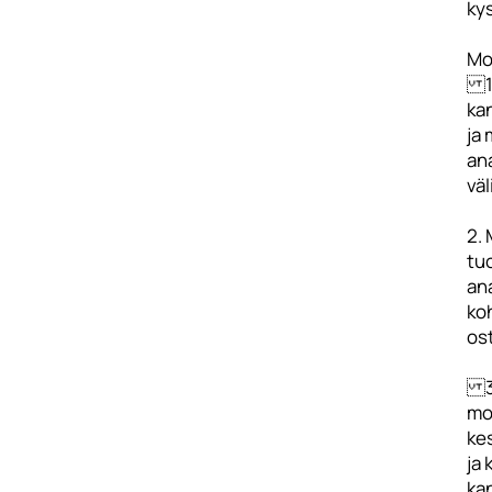
kys
Mo
1.
ka
ja
ana
väl
2.
tu
an
ko
os
3.
mo
kes
ja
ka