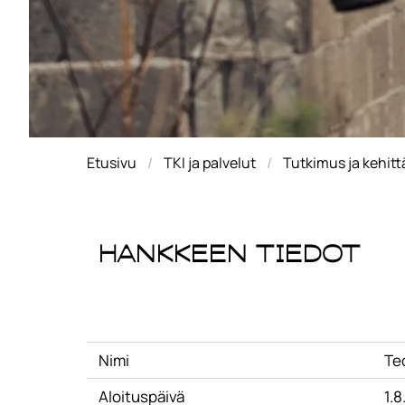
Etusivu
TKI ja palvelut
Tutkimus ja kehit
Hankkeen tiedot
Nimi
Te
Aloituspäivä
1.