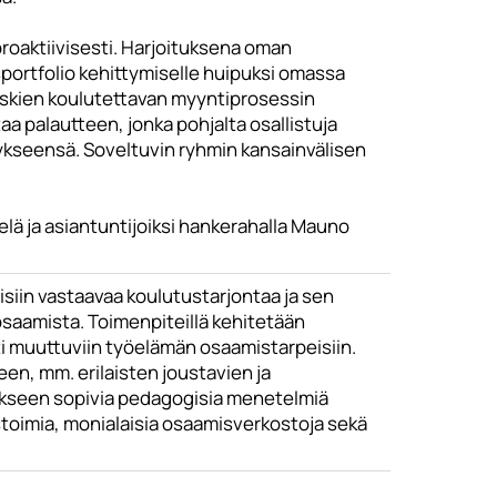
roaktiivisesti. Harjoituksena oman
portfolio kehittymiselle huipuksi omassa
oskien koulutettavan myyntiprosessin
aa palautteen, jonka pohjalta osallistuja
ykseensä. Soveltuvin ryhmin kansainvälisen
elä ja asiantuntijoiksi hankerahalla Mauno
iin vastaavaa koulutustarjontaa ja sen
osaamista. Toimenpiteillä kehitetään
sti muuttuviin työelämän osaamistarpeisiin.
n, mm. erilaisten joustavien ja
tukseen sopivia pedagogisia menetelmiä
stoimia, monialaisia osaamisverkostoja sekä