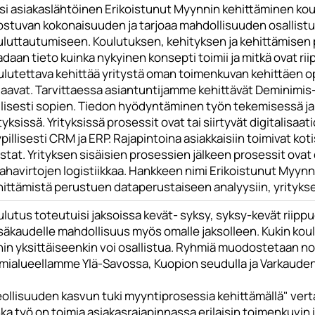
si asiakaslähtöinen Erikoistunut Myynnin kehittäminen kou
ostuvan kokonaisuuden ja tarjoaa mahdollisuuden osallistua
uluttautumiseen. Koulutuksen, kehityksen ja kehittämisen 
daan tieto kuinka nykyinen konsepti toimii ja mitkä ovat 
ulutettava kehittää yritystä oman toimenkuvan kehittäen op
aavat. Tarvittaessa asiantuntijamme kehittävät Deminimis-p
illisesti sopien. Tiedon hyödyntäminen työn tekemisessä j
tyksissä. Yrityksissä prosessit ovat tai siirtyvät digitalisaat
pillisesti CRM ja ERP. Rajapintoina asiakkaisiin toimivat k
stat. Yrityksen sisäisien prosessien jälkeen prosessit ovat 
rahavirtojen logistiikkaa. Hankkeen nimi Erikoistunut Myyn
hittämistä perustuen dataperustaiseen analyysiin, yritykse
ulutus toteutuisi jaksoissa kevät- syksy, syksy-kevät riip
säkaudelle mahdollisuus myös omalle jaksolleen. Kukin koul
hin yksittäiseenkin voi osallistua. Ryhmiä muodostetaan no
imialueellamme Ylä-Savossa, Kuopion seudulla ja Varkauden
eollisuuden kasvun tuki myyntiprosessia kehittämällä" vert
ka työ on toimia asiakasrajapinnassa erilaisin toimenkuvin