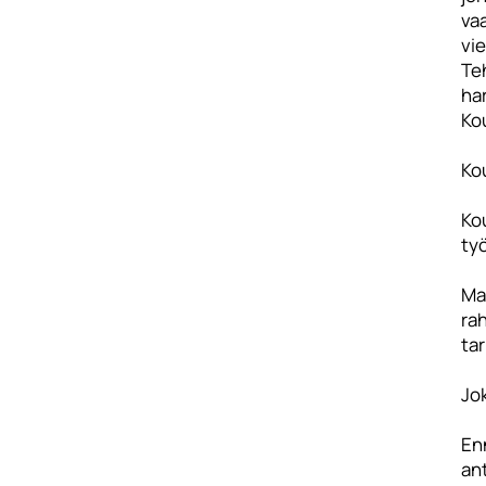
vaa
vie
Te
har
Kou
Ko
Ko
työ
Ma
rah
ta
Jo
En
ant