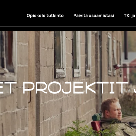
Opiskele tutkinto
Päivitä osaamistasi
TKI ja
t projektit 
t projektit 