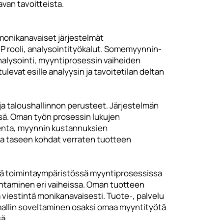
van tavoitteista.
onikanavaiset järjestelmät
P rooli, analysointityökalut. Somemyynnin-
nalysointi, myyntiprosessin vaiheiden
levat esille analyysin ja tavoitetilan deltan
ja taloushallinnon perusteet. Järjestelmän
. Oman työn prosessin lukujen
kenta, myynnin kustannuksien
ja taseen kohdat verraten tuotteen
sä toimintaympäristössä myyntiprosessissa
htaminen eri vaiheissa. Oman tuotteen
 viestintä monikanavaisesti. Tuote-, palvelu
mallin soveltaminen osaksi omaa myyntityötä
ä.