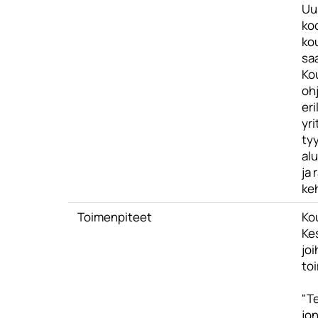
Uu
ko
ko
saa
Ko
ohj
er
yri
tyy
alu
ja 
ke
Toimenpiteet
Ko
Ke
joi
to
"T
jon