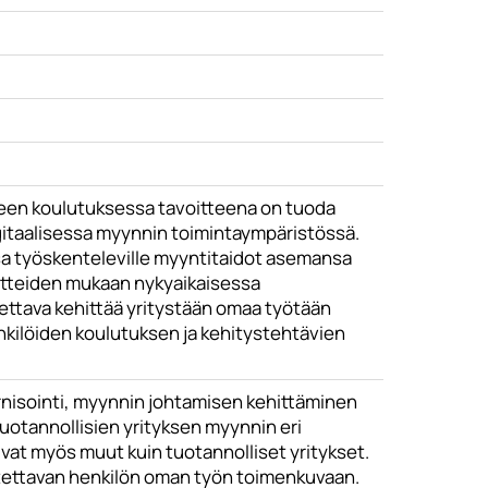
keen koulutuksessa tavoitteena on tuoda
gitaalisessa myynnin toimintaympäristössä.
sa työskenteleville myyntitaidot asemansa
itteiden mukaan nykyaikaisessa
ettava kehittää yritystään omaa työtään
enkilöiden koulutuksen ja kehitystehtävien
nisointi, myynnin johtamisen kehittäminen
uotannollisien yrityksen myynnin eri
tuvat myös muut kuin tuotannolliset yritykset.
utettavan henkilön oman työn toimenkuvaan.