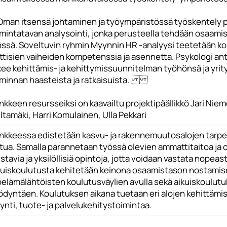
 Oman itsensä johtaminen ja työympäristössä työskentely p
imintatavan analysointi, jonka perusteella tehdään osaamis
össä. Soveltuvin ryhmin Myynnin HR -analyysi teetetään k
ittisien vaiheiden kompetenssia ja asennetta. Psykologi ant
kee kehittämis- ja kehittymissuunnitelman työhönsä ja yrit
iminnan haasteista ja ratkaisuista.
kkeen resursseiksi on kaavailtu projektipäällikkö Jari Niem
tamäki, Harri Komulainen, Ulla Pekkari
nkkeessa edistetään kasvu- ja rakennemuutosalojen tarpeis
atua. Samalla parannetaan työssä olevien ammattitaitoa ja 
stavia ja yksilöllisiä opintoja, jotta voidaan vastata nopea
kuiskoulutusta kehitetään keinona osaamistason nostamisee
öelämälähtöisten koulutusväylien avulla sekä aikuiskoulu
ödyntäen. Koulutuksen aikana tuetaan eri alojen kehittämi
nti, tuote- ja palvelukehitystoimintaa.