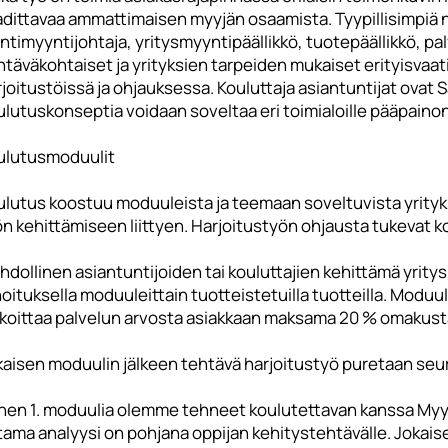
dittavaa ammattimaisen myyjän osaamista. Tyypillisimpiä ni
ntimyyntijohtaja, yritysmyyntipäällikkö, tuotepäällikkö, p
htäväkohtaiset ja yrityksien tarpeiden mukaiset erityisva
joitustöissä ja ohjauksessa. Kouluttaja asiantuntijat ovat 
lutuskonseptia voidaan soveltaa eri toimialoille pääpainon 
ulutusmoduulit
ulutus koostuu moduuleista ja teemaan soveltuvista yrityks
n kehittämiseen liittyen. Harjoitustyön ohjausta tukevat kou
hdollinen asiantuntijoiden tai kouluttajien kehittämä yrit
oituksella moduuleittain tuotteistetuilla tuotteilla. Modu
rkoittaa palvelun arvosta asiakkaan maksama 20 % omakus
kaisen moduulin jälkeen tehtävä harjoitustyö puretaan seu
nen 1. moduulia olemme tehneet koulutettavan kanssa Myynn
ama analyysi on pohjana oppijan kehitystehtävälle. Jokaise