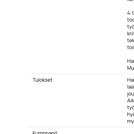
4.
to
ty
kri
te
to
Han
Mul
Tulokset
Ha
la
jou
Ai
ty
hy
myy
Kumppanit