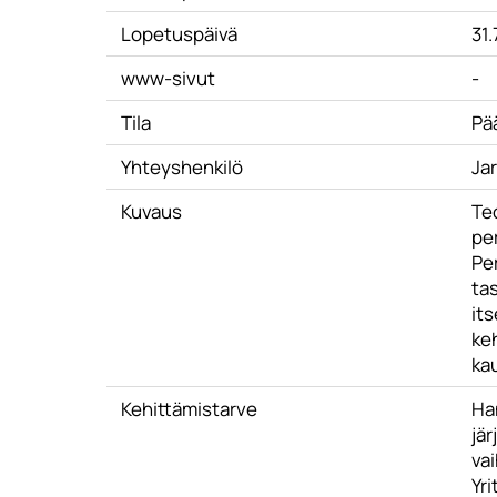
Lopetuspäivä
31
www-sivut
-
Tila
Pä
Yhteyshenkilö
Jar
Kuvaus
Te
pe
Pe
ta
it
keh
kau
Kehittämistarve
Ha
jär
vai
Yr