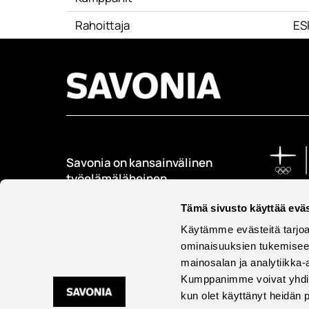
Rahoittaja
ES
Savonia on kansainvälinen
työelämäläheinen
korkeakoulu, joka
kouluttaa, tutkii, kehittää
Tämä sivusto käyttää eväs
ja innovoi.
Käytämme evästeitä tarjoa
ominaisuuksien tukemisee
Opiskelijoita + 9000
mainosalan ja analytiikka-
Työntekijöitä + 600
Kumppanimme voivat yhdistää 
kun olet käyttänyt heidän 