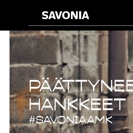
Päättynee
Päättynee
hankkeet
#savoniaAMK