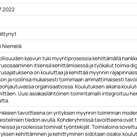
.7.2022
ättynyt
i Niemelä
ollisuuden kasvun tuki myyntiprosessia kehittämällä hank
rusosaaminen itsensä kehittämisessä ja työkalut toimia di
rusajatuksena on kouluttaa ja kehittää myynnin rajapinnas
son ja roolinsa mukaisesti toimimaan ammattimaisesti tavo
seohjautuvassa organisaatiossa. Koulutuksen aikana koulut
ittäen. Uusi asiakaslähtöinen toimintamalli integroituu h
tta.
nkkeen tavoitteena on yrityksen myynnin toiminnan moder
jestelmien tiedon avulla. Kohderyhmissä tavoitteena ovat t
heissa ja rooleissa toimivat työntekijät. Toimialoina sovel
ityksen kehittäminen ja kehittyminen sidotaan osaksi koul