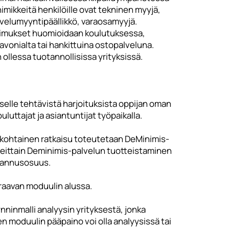
mikkeitä henkilöille ovat tekninen myyjä,
alvelumyyntipäällikkö, varaosamyyjä.
atimukset huomioidaan koulutuksessa,
Savonialta tai hankittuina ostopalveluna.
ollessa tuotannollisissa yrityksissä.
elle tehtävistä harjoituksista oppijan oman
luttajat ja asiantuntijat työpaikalla.
yskohtainen ratkaisu toteutetaan DeMinimis-
uleittain Deminimis-palvelun tuotteistaminen
tannusosuus.
raavan moduulin alussa.
inmalli analyysin yrityksestä, jonka
n moduulin pääpaino voi olla analyysissä tai