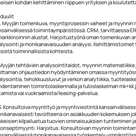
eisen kohdan kehittäminen riippuen yrityksen ja koulutetta
duulit
 Myyjän toimenkuva, myyntiprosessin vaiheet ja myynnin m
nsainvälisessä toimintaympäristössä. CRM, tarvittaessa ER
 markkinoinnin alustat. Harjoitustyönä oman toimenkuvan a
lysointi ja monikanavaisuuden analyysi. Kehittämistoimet tu
isistä toiminnallisista kohteista.
 Myyjän tehtävien analysointitaidot, myynnin matematiikka 
ottaman ohjaustiedon hyödyntäminen omassa myyntityössä
alysointia, tehokkuusluvut ja verkon analytiikka, tuotelas
hdentaminen toimintolaskennalla ja tuloslaskelman mk+kk 
tamista vai vuokraamista/leasing-palvelua.
 Konsultoiva myyntityö ja myyntiviestintä kansainvälises
nikanavaisesti tavoitteena on asiakkuuden kokemuksen jo
keisien kilpailuetua tuovien ominaisuuksien tunteminen ja
 konseptimyynti. Harjoitus: Konsultoivan myynnin toiminta
nsainvälisessä monikanavaisessa työskentely-ympäristöss