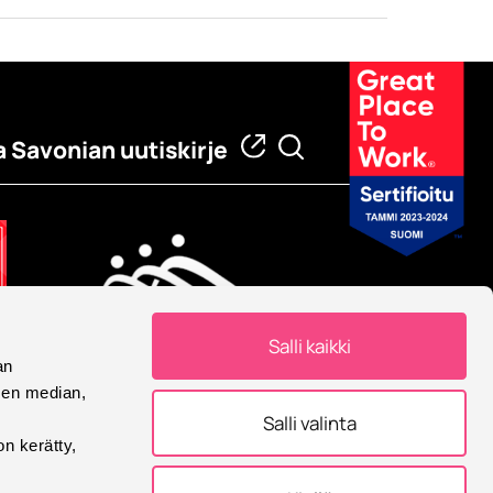
a Savonian uutiskirje
Salli kaikki
an
Eurooppalainen yliopisto
sen median,
Savonia on mukana
Salli valinta
Eurooppalainen yliopisto -
on kerätty,
allianssissa.