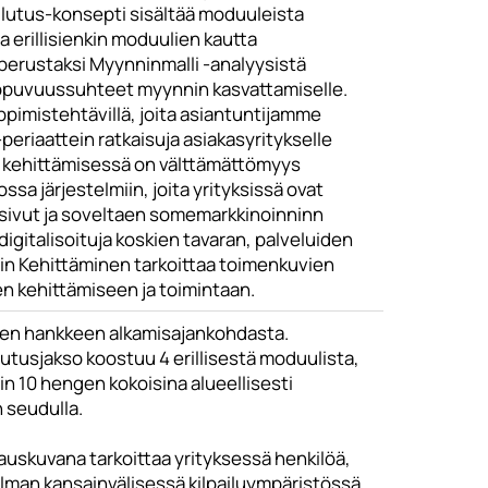
lutus-konsepti sisältää moduuleista
 erillisienkin moduulien kautta
perustaksi Myynninmalli -analyysistä
riippuvuussuhteet myynnin kasvattamiselle.
pimistehtävillä, joita asiantuntijamme
eriaattein ratkaisuja asiakasyritykselle
a kehittämisessä on välttämättömyys
iossa järjestelmiin, joita yrityksissä ovat
otisivut ja soveltaen somemarkkinoinninn
digitalisoituja koskien tavaran, palveluiden
nin Kehittäminen tarkoittaa toimenkuvien
n kehittämiseen ja toimintaan.
puen hankkeen alkamisajankohdasta.
utusjakso koostuu 4 erillisestä moduulista,
in 10 hengen kokoisina alueellisesti
 seudulla.
auskuvana tarkoittaa yrityksessä henkilöä,
 ilman kansainvälisessä kilpailuympäristössä