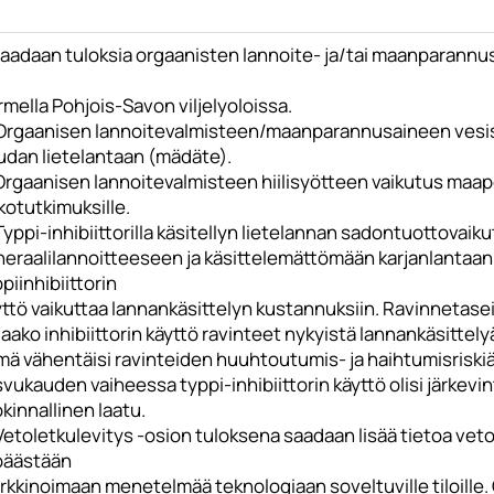
Saadaan tuloksia orgaanisten lannoite- ja/tai maanparannus
mella Pohjois-Savon viljelyoloissa.
 Orgaanisen lannoitevalmisteen/maanparannusaineen vesis
udan lietelantaan (mädäte).
Orgaanisen lannoitevalmisteen hiilisyötteen vaikutus maape
kotutkimuksille.
Typpi-inhibiittorilla käsitellyn lietelannan sadontuottovaik
neraalilannoitteeseen ja käsittelemättömään karjanlantaan 
piinhibiittorin
yttö vaikuttaa lannankäsittelyn kustannuksiin. Ravinnetase
jaako inhibiittorin käyttö ravinteet nykyistä lannankäsit
ä vähentäisi ravinteiden huuhtoutumis- ja haihtumisriskiä ja
vukauden vaiheessa typpi-inhibiittorin käyttö olisi järkev
kinnallinen laatu.
 Vetoletkulevitys -osion tuloksena saadaan lisää tietoa ve
 päästään
kkinoimaan menetelmää teknologiaan soveltuville tiloille. 