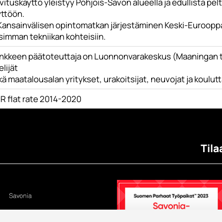
vituskäyttö yleistyy Pohjois-Savon alueella ja edullista p
yttöön.
 Kansainvälisen opintomatkan järjestäminen Keski-Eurooppa
simman tekniikan kohteisiin.
nkkeen päätoteuttaja on Luonnonvarakeskus (Maaningan t
jelijät
ä maatalousalan yritykset, urakoitsijat, neuvojat ja koulutt
R flat rate 2014-2020
Tila