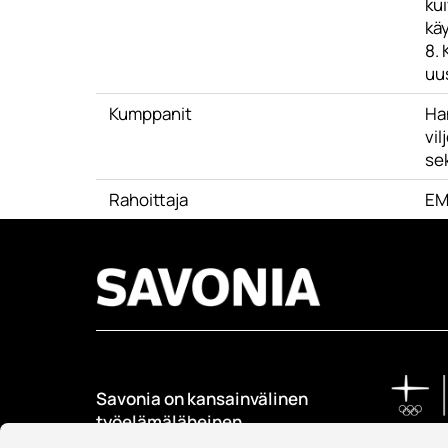
kui
kä
8.
uu
Kumppanit
Ha
vil
sek
Rahoittaja
EM
Savonia on kansainvälinen
työelämäläheinen
korkeakoulu, joka