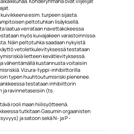
saikaikkunaa. Kohderyhmänä ovat viljelijät
ajat.
 kuivikkeena esim. turpeen sijasta.
mpitoisen peltotuhkan lisäyksellä.
sta laatua verrataan navettakokeessa
estataan myös kuivajakeen varastoinnissa:
sta. Näin peltotuhka saadaan nykyistä
äyttö vetoletkulevityksessä testataan
ymisriskiä lietteen kevätlevityksessä.
oja vähentämällä kustannusta voitaisiin
riskiä. Vizura-typpi-inhibiittorilla
jolloin typen huuhtoutumisriski pienenee.
ankkeessa testataan inhibiittorin
ja ravinnetaseisiin (ts.
ttävä rooli maan hiilisyötteenä.
ankkeessa tutkitaan Gasumin orgaanisten
yvyys) ja satoon sekä N- ja P -