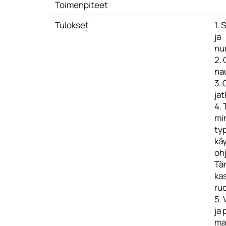
Toimenpiteet
Tulokset
1. 
ja
nur
2.
na
3. 
jat
4. 
mi
typ
kä
oh
Täm
kas
ruo
5.
ja
mar