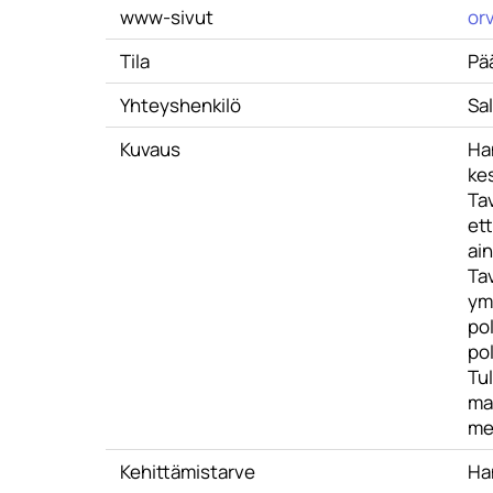
www-sivut
orv
Tila
Pä
Yhteyshenkilö
Sa
Kuvaus
Han
kes
Ta
et
ain
Tav
ym
po
po
Tu
maa
me
Kehittämistarve
Ha