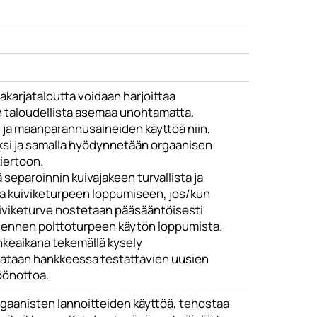
akarjataloutta voidaan harjoittaa
jän taloudellista asemaa unohtamatta.
 ja maanparannusaineiden käyttöä niin,
iksi ja samalla hyödynnetään orgaanisen
kiertoon.
separoinnin kuivajakeen turvallista ja
ua kuiviketurpeen loppumiseen, jos/kun
viketurve nostetaan pääsääntöisesti
o ennen polttoturpeen käytön loppumista.
nkeaikana tekemällä kysely
seurataan hankkeessa testattavien uusien
öönottoa.
rgaanisten lannoitteiden käyttöä, tehostaa