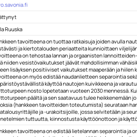
o.savonia.fi
ättynyt
lla Ruuska
kkeen tavoitteena on tuottaa ratkaisuja joiden avulla naut
tävästi ja kiertotalouden periaatteita kunnioittaen viljeli
voitteena on tehostaa lannan ja orgaanisten lannoitteiden-
tä niiden vesistövaikutukset jäävät mahdollisimman vähäis
een lisäyksen positiiviset vaikutukset maaperään ja hiilen 
oitteena on myös edistää naudanlietteen separointia sekä 
päristöystävällistä käyttöä nautojen kuivikkeena ja varaut
lttoturpeen nosto lopetetaan vuoteen 2030 mennessä. Kui
lttoturpeen päältä ja sen saatavuus tulee heikkenemään j
loksia (hankkeen tavoitteiden toteutumista) seurataan ha
talousyrittäjille ja -urakoitsijoille, jossa selvitetään ja 
netelmien tuttuutta, kiinnostusta käyttöönottoon ja käytt
nkkeen tavoitteena on edistää lietelannan separointia ja o