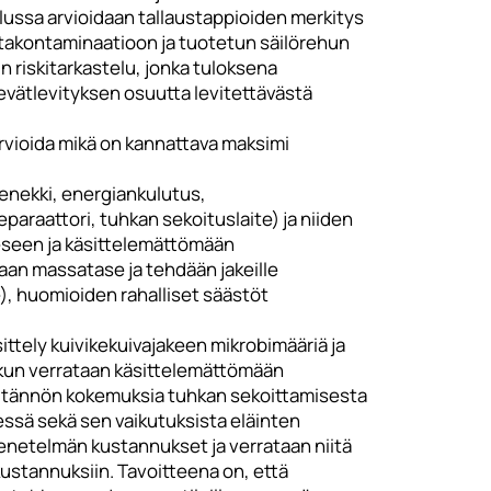
ilussa arvioidaan tallaustappioiden merkitys
takontaminaatioon ja tuotetun säilörehun
n riskitarkastelu, jonka tuloksena
kevätlevityksen osuutta levitettävästä
rvioida mikä on kannattava maksimi
menekki, energiankulutus,
paraattori, tuhkan sekoituslaite) ja niiden
eseen ja käsittelemättömään
aan massatase ja tehdään jakeille
e), huomioiden rahalliset säästöt
ittely kuivikekuivajakeen mikrobimääriä ja
 kun verrataan käsittelemättömään
äytännön kokemuksia tuhkan sekoittamisesta
essä sekä sen vaikutuksista eläinten
enetelmän kustannukset ja verrataan niitä
ustannuksiin. Tavoitteena on, että