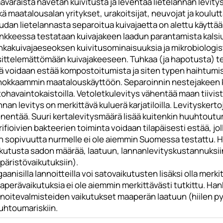
varaista navetan kuivitusta ja leventää lietelannan levity
ä maatalousalan yritykset, urakoitsijat, neuvojat ja koulutt
dan lietelannasta separoitua kuivajaetta on alettu käyttää
nkkeessa testataan kuivajakeen laadun parantamista kalsiu
hkakuivajaeseoksen kuivitusominaisuuksia ja mikrobiologi
sittelemättömään kuivajakeeseen. Tuhkaa (ja hapotusta) t
llä voidaan estää kompostoitumista ja siten typen haihtumi
hokkaammin maatalouskäyttöön. Separoinnin nestejakeen k
ohavaintokaistoilla. Vetoletkulevitys vähentää maan tiivist
nan levitys on merkittävä kuluerä karjatiloilla. Levityskert
nentää. Suuri kertalevitysmäärä lisää kuitenkin huuhtoutumis
rifioivien bakteerien toiminta voidaan tilapäisesti estää, 
n sopivuutta nurmelle ei ole aiemmin Suomessa testattu. H
kutusta sadon määrää, laatuun, lannanlevityskustannuksiin 
päristövaikutuksiin).
aanisilla lannoitteilla voi satovaikutusten lisäksi olla merki
aperävaikutuksia ei ole aiemmin merkittävästi tutkittu. H
noitevalmisteiden vaikutukset maaperän laatuun (hiilen pys
uhtoumariskiin.