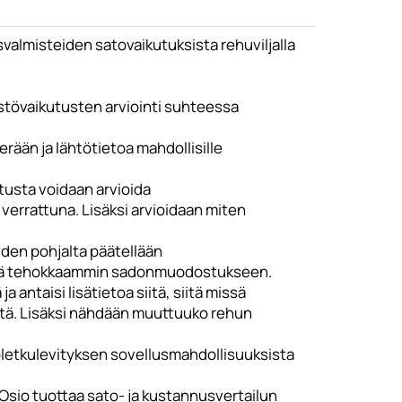
valmisteiden satovaikutuksista rehuviljalla
tövaikutusten arviointi suhteessa
rään ja lähtötietoa mahdollisille
utusta voidaan arvioida
verrattuna. Lisäksi arvioidaan miten
iden pohjalta päätellään
telyä tehokkaammin sadonmuodostukseen.
 antaisi lisätietoa siitä, siitä missä
intä. Lisäksi nähdään muuttuuko rehun
toletkulevityksen sovellusmahdollisuuksista
Osio tuottaa sato- ja kustannusvertailun