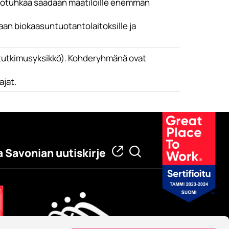
eltotuhkaa saadaan maatiloille enemmän
an biokaasuntuotantolaitoksille ja
utkimusyksikkö). Kohderyhmänä ovat
ajat.
a Savonian uutiskirje