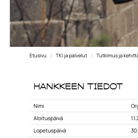
Etusivu
TKI ja palvelut
Tutkimus ja kehit
Hankkeen tiedot
Nimi
Or
Aloituspäivä
1.1
Lopetuspäivä
30