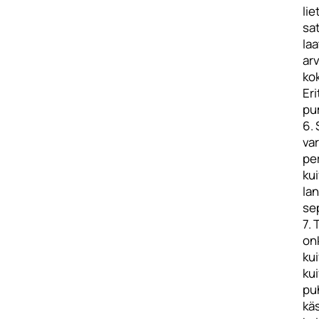
lie
sa
laa
arv
ko
Er
pum
6. 
var
pe
kui
lan
se
7. 
on
ku
ku
pu
kä