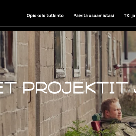
Opiskele tutkinto
Päivitä osaamistasi
TKI ja
t projektit 
t projektit 