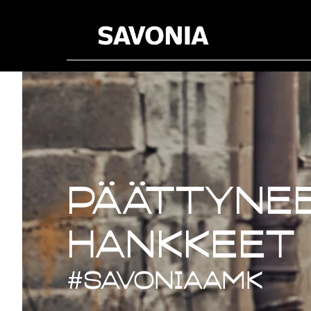
Päättynee
Päättynee
hankkeet
#savoniaAMK