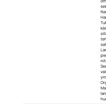
oma
sek
Nau
Ha
Tu
kä
si
te
sat
Lan
pie
nit
Se
vai
ym
Org
Ma
lan
hu