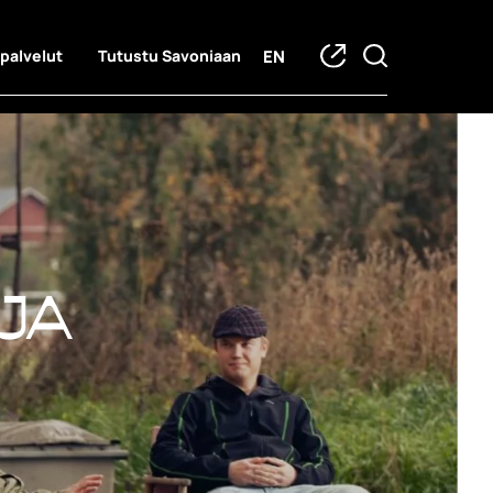
EN
 palvelut
Tutustu Savoniaan
ja hankkeet
ja