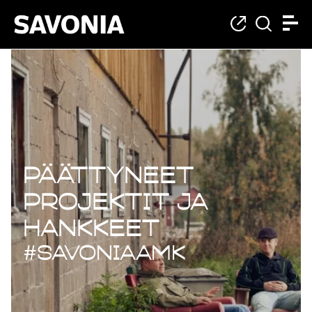
Päättyneet projekt
Päättyneet
projektit ja
hankkeet
#savoniaAMK