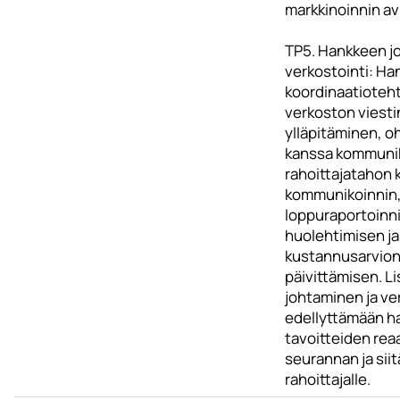
markkinoinnin avu
TP5. Hankkeen j
verkostointi: H
koordinaatioteht
verkoston viestin
ylläpitäminen, 
kanssa kommunik
rahoittajatahon 
kommunikoinnin
loppuraportoinn
huolehtimisen ja
kustannusarvion
päivittämisen. L
johtaminen ja ve
edellyttämään h
tavoitteiden reaa
seurannan ja siit
rahoittajalle.