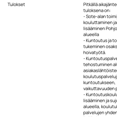
Tulokset
Pitkällä aikajänt
tuloksena on:
- Sote-alan toim
kouluttaminen j
lisääminen Pohj
alueella
- Kuntoutus ja t
tukeminen osaksi
hoivatyötä.
- Kuntoutuspalv
tehostuminen al
asiakaslähtöiste
koulutuspalvelu
kuntoutukseen,
vaikuttavuuden 
- Kuntoutuskoul
lisääminen ja su
alueella, koulutu
palvelujen yhde