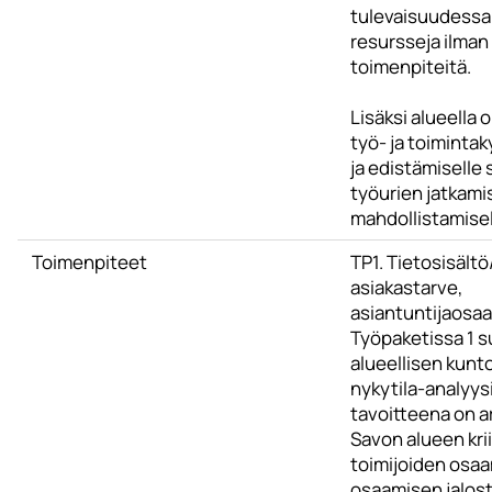
tulevaisuudessa
resursseja ilman 
toimenpiteitä.
Lisäksi alueella 
työ- ja toiminta
ja edistämiselle 
työurien jatkami
mahdollistamisel
Toimenpiteet
TP1. Tietosisält
asiakastarve,
asiantuntijaosaa
Työpaketissa 1 s
alueellisen kun
nykytila-analyys
tavoitteena on a
Savon alueen krii
toimijoiden osaa
osaamisen jalos