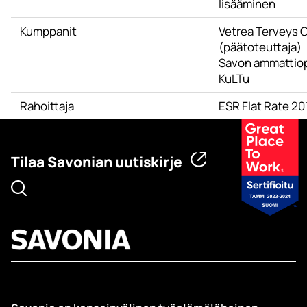
lisääminen
Kumppanit
Vetrea Terveys 
(päätoteuttaja)
Savon ammattio
KuLTu
Rahoittaja
ESR Flat Rate 2
Tilaa Savonian uutiskirje