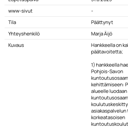
www-sivut
-
Tila
Päättynyt
Yhteyshenkilö
Marja Äijö
Kuvaus
Hankkeella on ka
päätavoitetta;
1) hankkeella ha
Pohjois-Savon
kuntoutusosaam
kehittämiseen: 
alueelle luodaan
kuntoutusosaam
koulutuskeskitty
asiakaspalvelun 
korkeatasoisen
kuntoutuskoulut