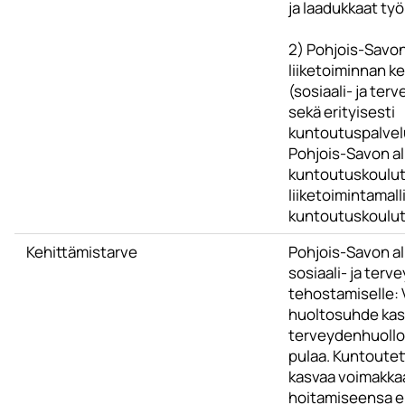
ja laadukkaat t
2) Pohjois-Savo
liiketoiminnan k
(sosiaali- ja ter
sekä erityisesti
kuntoutuspalvelu
Pohjois-Savon al
kuntoutuskoulu
liiketoimintamalli
kuntoutuskoulut
Kehittämistarve
Pohjois-Savon al
sosiaali- ja ter
tehostamiselle: 
huoltosuhde kas
terveydenhuollon
pulaa. Kuntoute
kasvaa voimakkaa
hoitamiseensa ei