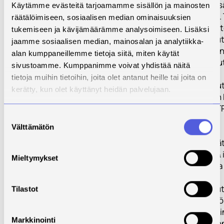
TP1:n analyysiss
Käytämme evästeitä tarjoamamme sisällön ja mainosten
asiakastarvetta.
räätälöimiseen, sosiaalisen median ominaisuuksien
keskeinen tavoit
tukemiseen ja kävijämäärämme analysoimiseen. Lisäksi
kuntoutuskoulut
jaamme sosiaalisen median, mainosalan ja analytiikka-
mallin kehittämi
alan kumppaneillemme tietoja siitä, miten käytät
mainitun kuntou
sivustoamme. Kumppanimme voivat yhdistää näitä
pohjalle.
tietoja muihin tietoihin, joita olet antanut heille tai joita on
Kuntoutuskoulut
kerätty, kun olet käyttänyt heidän palvelujaan.
mallia testataan
alueella osana T
Suostumuksen
toteutumista.
Välttämätön
valinta
TP3. Menetelmät 
(kehittäminen & 
Mieltymykset
Työpaketti 3:ssa
kehitetään
kuntoutuskoulu
Tilastot
edellyttämät työk
menetelmät. Pai
Markkinointi
työkalujen ja m