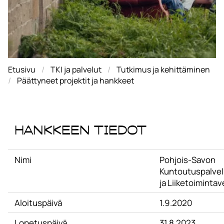
Etusivu
TKI ja palvelut
Tutkimus ja kehittäminen
Päättyneet projektit ja hankkeet
Hankkeen tiedot
Nimi
Pohjois-Savon
Kuntoutuspalvel
ja Liiketoiminta
Aloituspäivä
1.9.2020
Lopetuspäivä
31.8.2023