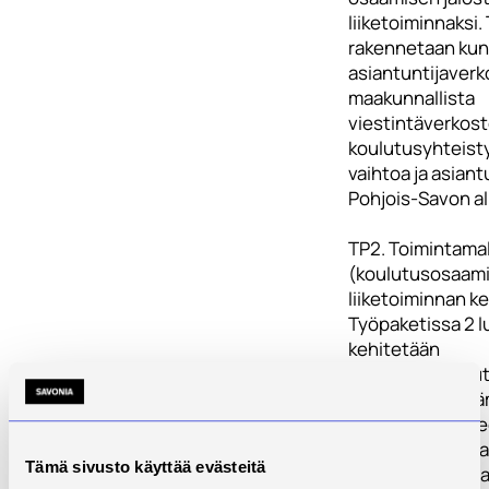
liiketoiminnaksi
rakennetaan ku
asiantuntijaverk
maakunnallista
viestintäverkost
koulutusyhteist
vaihtoa ja asiant
Pohjois-Savon al
TP2. Toimintamal
(koulutusosaam
liiketoiminnan ke
Työpaketissa 2 l
kehitetään
kuntoutuskoulu
toimintamalli. Tä
asiakastarpeesee
palvelupaketteja
Tämä sivusto käyttää evästeitä
toteuttamisess