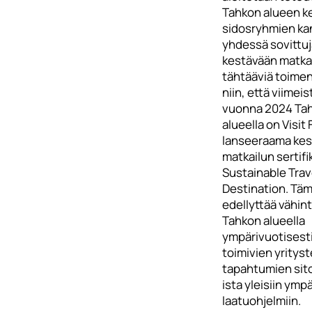
Tahkon alueen k
sidosryhmien ka
yhdessä sovittuj
kestävään matka
tähtääviä toimen
niin, että viimei
vuonna 2024 Ta
alueella on Visit 
lanseeraama kes
matkailun sertifik
Sustainable Trav
Destination. Tä
edellyttää vähin
Tahkon alueella
ympärivuotisest
toimivien yrityst
tapahtumien si
ista yleisiin ympä
laatuohjelmiin.