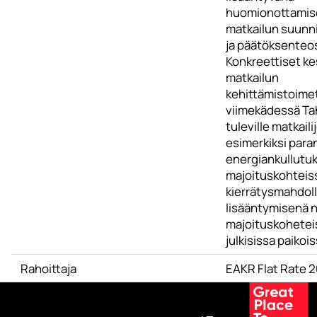
huomionottamis
matkailun suunn
ja päätöksenteo
Konkreettiset k
matkailun
kehittämistoime
viimekädessä Ta
tuleville matkailij
esimerkiksi par
energiankullutu
majoituskohteis
kierrätysmahdol
lisääntymisenä n
majoituskohetei
julkisissa paikois
Rahoittaja
EAKR Flat Rate 