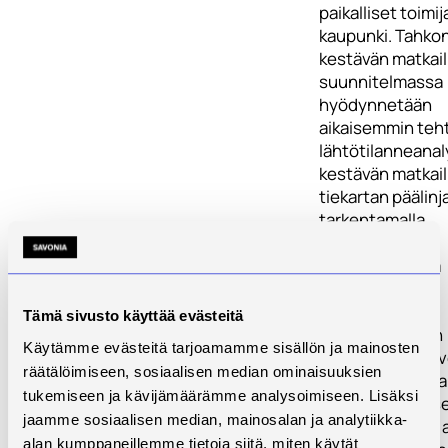
paikalliset toimij
kaupunki. Tahko
kestävän matkai
suunnitelmassa
hyödynnetään
aikaisemmin teh
lähtötilanneanaly
kestävän matkai
tiekartan päälinj
tarkentamalla
toimenpiteet
yrityskohtaisilla
tavoitteilla.
Tämä sivusto käyttää evästeitä
3: Visit Finlandin
Käytämme evästeitä tarjoamamme sisällön ja mainosten
Sustainable Trav
räätälöimiseen, sosiaalisen median ominaisuuksien
-itsearviointi. 
tukemiseen ja kävijämäärämme analysoimiseen. Lisäksi
myötävaikutukse
jaamme sosiaalisen median, mainosalan ja analytiikka-
lisätään Tahkon 
alan kumppaneillemme tietoja siitä, miten käytät