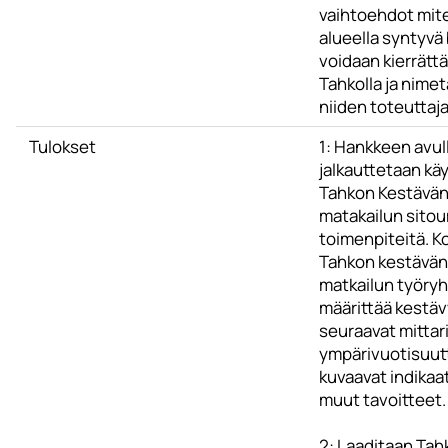
vaihtoehdot mit
alueella syntyvä 
voidaan kierrätt
Tahkolla ja nime
niiden toteuttaj
Tulokset
1: Hankkeen avul
jalkauttetaan k
Tahkon Kestävä
matakailun sito
toimenpiteitä. K
Tahkon kestävän
matkailun työryh
määrittää kestäv
seuraavat mittari
ympärivuotisuut
kuvaavat indikaat
muut tavoitteet.
2: Laaditaan Tah