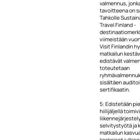
valmennus, jonk
tavoitteena on 
Tahkolle Sustain
Travel Finland -
destinaatiomerk
viimeistään vuo
Visit Finlandin 
matkailun kestä
edistävät valme
toteutetaan
ryhmävalmennuk
sisältäen auditoi
sertifikaatin.
5: Edistetään pie
hiilijäljellä toimi
liikennejärjestel
selvitystyötä ja
matkailun kasvu
keskeiset julkiset