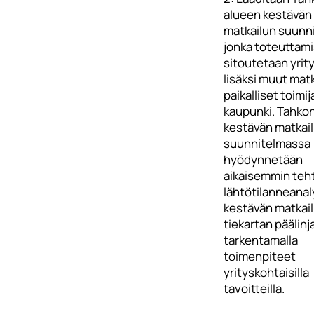
alueen kestävän
matkailun suunn
jonka toteuttam
sitoutetaan yrit
lisäksi muut matk
paikalliset toimij
kaupunki. Tahko
kestävän matkai
suunnitelmassa
hyödynnetään
aikaisemmin teh
lähtötilanneanaly
kestävän matkai
tiekartan päälinj
tarkentamalla
toimenpiteet
yrityskohtaisilla
tavoitteilla.