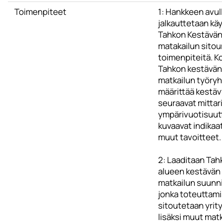
Toimenpiteet
1: Hankkeen avul
jalkauttetaan k
Tahkon Kestävä
matakailun sito
toimenpiteitä. K
Tahkon kestävän
matkailun työryh
määrittää kestäv
seuraavat mittari
ympärivuotisuut
kuvaavat indikaat
muut tavoitteet.
2: Laaditaan Tah
alueen kestävän
matkailun suunn
jonka toteuttam
sitoutetaan yrit
lisäksi muut matk