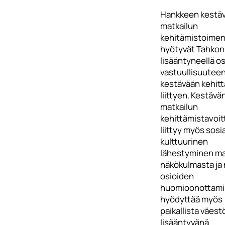
Hankkeen kestä
matkailun
kehitämistoimen
hyötyvät Tahkon 
lisääntyneellä o
vastuullisuuteen
kestävään kehit
liittyen. Kestävä
matkailun
kehittämistavoitt
liittyy myös sosi
kulttuurinen
lähestyminen ma
näkökulmasta ja
osioiden
huomioonottam
hyödyttää myös
paikallista väest
lisääntyvänä