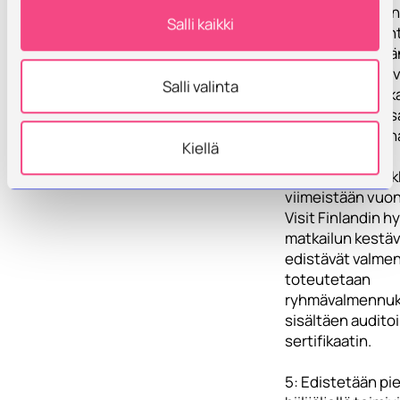
4: Toteutetaan n
Salli kaikki
yrityksen, tapa
kanssa kestävää
toimintaan liitty
Salli valinta
valmennus, jonk
tavoitteena on 
Tahkolle Sustain
Kiellä
Travel Finland -
destinaatiomerk
viimeistään vuo
Visit Finlandin 
matkailun kestä
edistävät valme
toteutetaan
ryhmävalmennuk
sisältäen auditoi
sertifikaatin.
5: Edistetään pie