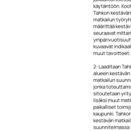
käytäntöön. Koo
Tahkon kestävän
matkailun työryh
määrittää kestäv
seuraavat mittari
ympärivuotisuut
kuvaavat indikaat
muut tavoitteet.
2: Laaditaan Tah
alueen kestävän
matkailun suunn
jonka toteuttam
sitoutetaan yrit
lisäksi muut matk
paikalliset toimij
kaupunki. Tahko
kestävän matkai
suunnitelmassa