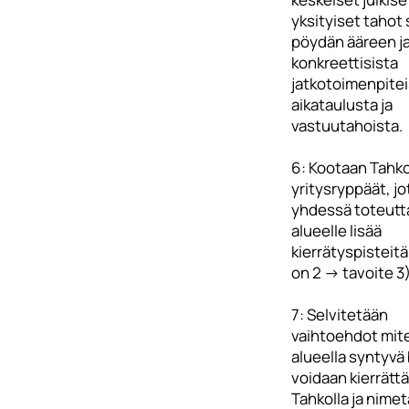
yksityiset tahot
pöydän ääreen ja
konkreettisista
jatkotoimenpitei
aikataulusta ja
vastuutahoista.
6: Kootaan Tahko
yritysryppäät, jo
yhdessä toteutt
alueelle lisää
kierrätyspisteitä
on 2 -> tavoite 3)
7: Selvitetään
vaihtoehdot mit
alueella syntyvä 
voidaan kierrätt
Tahkolla ja nime