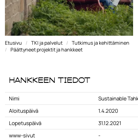
Etusivu
TKI ja palvelut
Tutkimus ja kehittäminen
Päättyneet projektit ja hankkeet
Hankkeen tiedot
Nimi
Sustainable Tah
Aloituspäivä
1.4.2020
Lopetuspäivä
31.12.2021
www-sivut
-