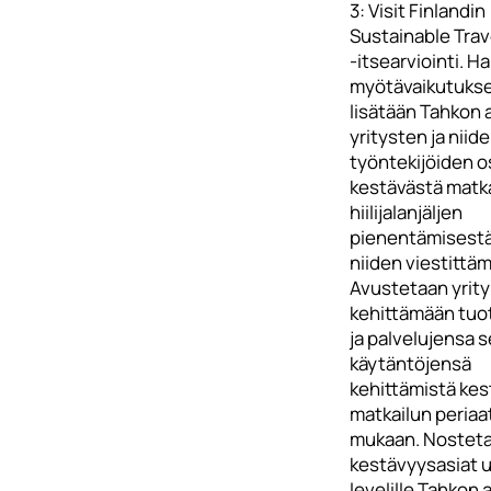
3: Visit Finlandin
Sustainable Trav
-itsearviointi. 
myötävaikutukse
lisätään Tahkon 
yritysten ja niid
työntekijöiden 
kestävästä matka
hiilijalanjäljen
pienentämisestä
niiden viestittäm
Avustetaan yrity
kehittämään tuo
ja palvelujensa 
käytäntöjensä
kehittämistä ke
matkailun periaa
mukaan. Nostet
kestävyysasiat 
levelille Tahkon 