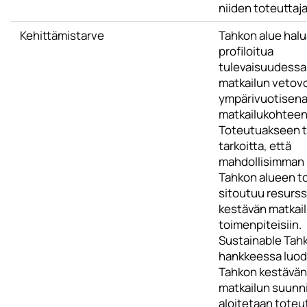
niiden toteuttaj
Kehittämistarve
Tahkon alue hal
profiloitua
tulevaisuudessa
matkailun vetov
ympärivuotisen
matkailukohteen
Toteutuakseen 
tarkoitta, että
mahdollisimman
Tahkon alueen to
sitoutuu resurssi
kestävän matkai
toimenpiteisiin.
Sustainable Tah
hankkeessa luo
Tahkon kestävän
matkailun suunni
aloitetaan tote