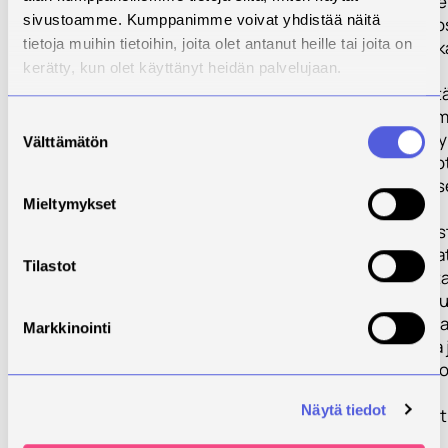
yritysten ja niid
sivustoamme. Kumppanimme voivat yhdistää näitä
työntekijöiden 
tietoja muihin tietoihin, joita olet antanut heille tai joita on
kestävästä matka
kerätty, kun olet käyttänyt heidän palvelujaan.
hiilijalanjäljen
pienentämisestä
niiden viestittäm
Suostumuksen
Avustetaan yrity
Välttämätön
valinta
kehittämään tuo
ja palvelujensa 
Mieltymykset
käytäntöjensä
kehittämistä ke
matkailun periaa
Tilastot
mukaan. Nostet
kestävyysasiat 
levelille Tahkon 
Markkinointi
markkinoinnissa 
yritykset huomio
viestinnässään
Näytä tiedot
vastuulliset teot