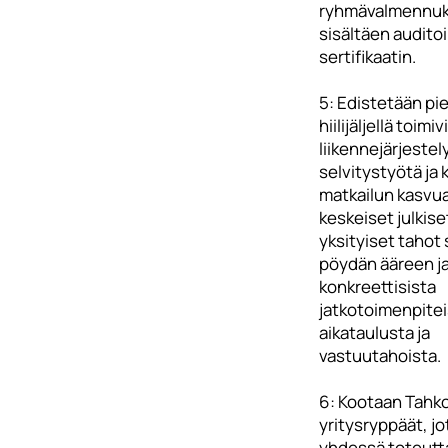
ryhmävalmennuk
sisältäen auditoi
sertifikaatin.
5: Edistetään pie
hiilijäljellä toimi
liikennejärjestel
selvitystyötä ja
matkailun kasvu
keskeiset julkiset
yksityiset tahot
pöydän ääreen ja
konkreettisista
jatkotoimenpitei
aikataulusta ja
vastuutahoista.
6: Kootaan Tahko
yritysryppäät, jo
yhdessä toteutt