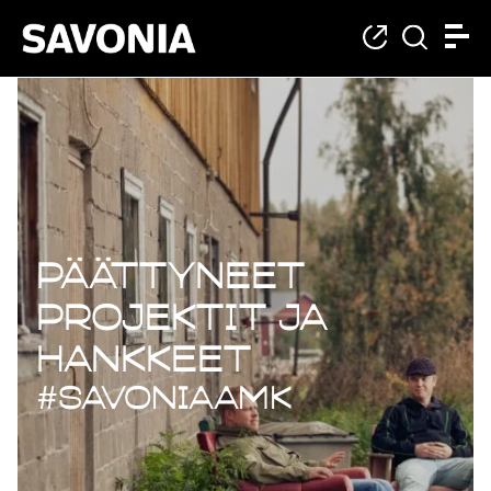
Päättyneet projekt
Päättyneet
projektit ja
hankkeet
#savoniaAMK