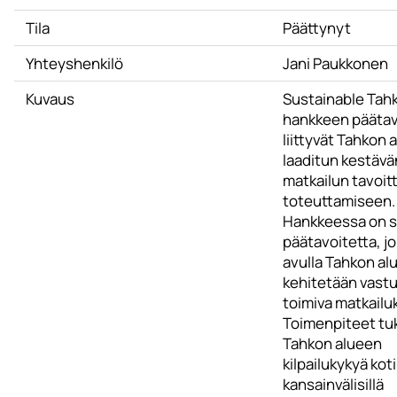
Tila
Päättynyt
Yhteyshenkilö
Jani Paukkonen
Kuvaus
Sustainable Tah
hankkeen päätav
liittyvät Tahkon 
laaditun kestävä
matkailun tavoit
toteuttamiseen.
Hankkeessa on 
päätavoitetta, j
avulla Tahkon al
kehitetään vastu
toimiva matkailu
Toimenpiteet tu
Tahkon alueen
kilpailukykyä koti
kansainvälisillä