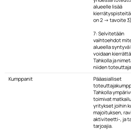
alueelle lisää
kierrätyspisteitä
on 2 -> tavoite 3)
7: Selvitetään
vaihtoehdot mit
alueella syntyvä 
voidaan kierrätt
Tahkolla ja nime
niiden toteuttaj
Kumppanit
Pääasialliset
toteuttajakumpp
Tahkolla ympäriv
toimivat matkail
yritykset joihin k
majoituksen, rav
aktiviteetti-, ja
tarjoajia.