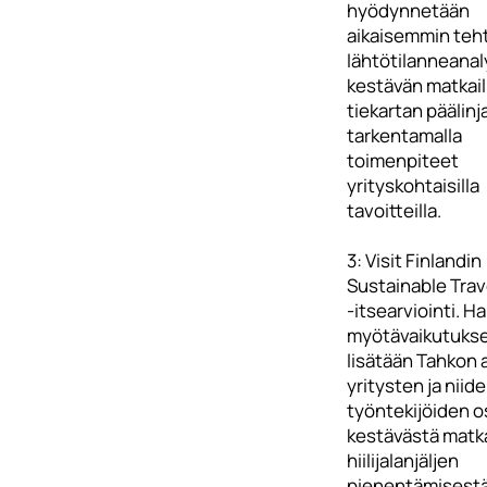
hyödynnetään
aikaisemmin teh
lähtötilanneanaly
kestävän matkai
tiekartan päälinj
tarkentamalla
toimenpiteet
yrityskohtaisilla
tavoitteilla.
3: Visit Finlandin
Sustainable Trav
-itsearviointi. 
myötävaikutukse
lisätään Tahkon 
yritysten ja niid
työntekijöiden 
kestävästä matka
hiilijalanjäljen
pienentämisestä