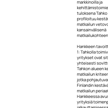
markkinoilla ja
kehittämistoimi
tuloksena Tahko
profiloituu kest
matkailun vetov
kansainvälisenä
matkailukohteen
Hankkeen tavoit
1: Tahkolla toimi
yritykset ovat s
yhteisesti sovitt
Tahkon alueen k
matkailun kriteer
jotka pohjautuvat
Finlandin kestäv
matkailun periaat
Hankkeessa avu
yrityksiä toimen
jalkauttamisess