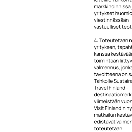
markkinoinnissa 
yritykset huomio
viestinnässään
vastuulliset teot
4: Toteutetaan n
yrityksen, tapa
kanssa kestävää
toimintaan liitty
valmennus, jonk
tavoitteena on 
Tahkolle Sustain
Travel Finland -
destinaatiomerk
viimeistään vuo
Visit Finlandin 
matkailun kestä
edistävät valme
toteutetaan