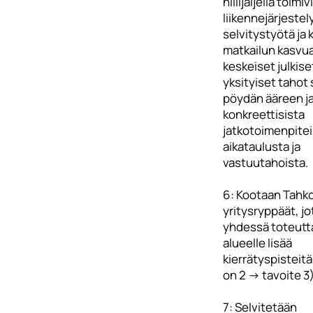
hiilijäljellä toimi
liikennejärjestel
selvitystyötä ja
matkailun kasvu
keskeiset julkiset
yksityiset tahot
pöydän ääreen ja
konkreettisista
jatkotoimenpitei
aikataulusta ja
vastuutahoista.
6: Kootaan Tahko
yritysryppäät, jo
yhdessä toteutt
alueelle lisää
kierrätyspisteitä
on 2 -> tavoite 3)
7: Selvitetään