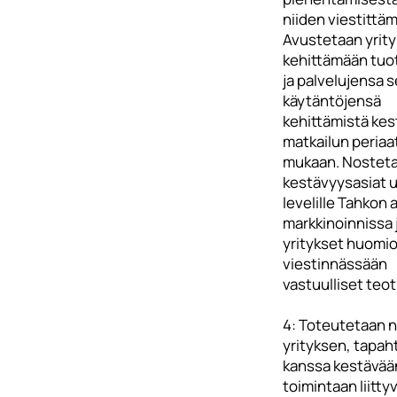
niiden viestittäm
Avustetaan yrity
kehittämään tuo
ja palvelujensa 
käytäntöjensä
kehittämistä ke
matkailun periaa
mukaan. Nostet
kestävyysasiat 
levelille Tahkon 
markkinoinnissa 
yritykset huomio
viestinnässään
vastuulliset teot
4: Toteutetaan n
yrityksen, tapa
kanssa kestävää
toimintaan liitty