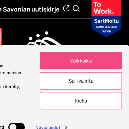
a Savonian uutiskirje
Salli kaikki
an
Eurooppalainen yliopisto
sen median,
Savonia on mukana
Salli valinta
Eurooppalainen yliopisto -
on kerätty,
allianssissa.
Kiellä
tukset
ti
Näytä tiedot