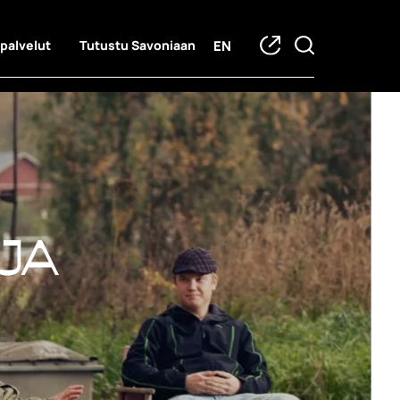
EN
 palvelut
Tutustu Savoniaan
ja hankkeet
ja