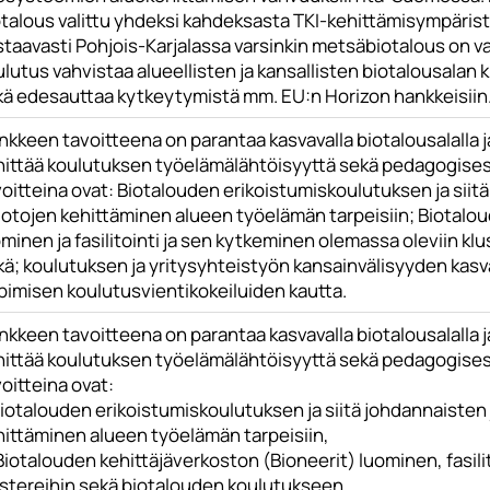
otalous valittu yhdeksi kahdeksasta TKI-kehittämisympärist
staavasti Pohjois-Karjalassa varsinkin metsäbiotalous on 
lutus vahvistaa alueellisten ja kansallisten biotalousalan
kä edesauttaa kytkeytymistä mm. EU:n Horizon hankkeisiin
nkkeen tavoitteena on parantaa kasvavalla biotalousalalla
hittää koulutuksen työelämälähtöisyyttä sekä pedagogisest
voitteina ovat: Biotalouden erikoistumiskoulutuksen ja sii
otojen kehittäminen alueen työelämän tarpeisiin; Biotalou
minen ja fasilitointi ja sen kytkeminen olemassa oleviin k
kä; koulutuksen ja yritysyhteistyön kansainvälisyyden kasv
pimisen koulutusvientikokeiluiden kautta.
nkkeen tavoitteena on parantaa kasvavalla biotalousalalla
hittää koulutuksen työelämälähtöisyyttä sekä pedagogisest
oitteina ovat:
 Biotalouden erikoistumiskoulutuksen ja siitä johdannaiste
hittäminen alueen työelämän tarpeisiin,
Biotalouden kehittäjäverkoston (Bioneerit) luominen, fasil
ustereihin sekä biotalouden koulutukseen,