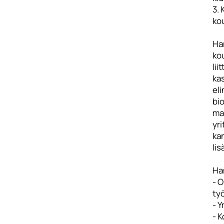
3.
ko
Ha
ko
li
ka
eli
bi
mah
yri
kan
lis
Han
- O
ty
- Y
- 