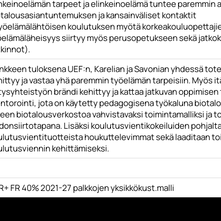
inkeinoelämän tarpeet ja elinkeinoelämä tuntee paremmin 
otalousasiantuntemuksen ja kansainväliset kontaktit
Työelämälähtöisen koulutuksen myötä korkeakouluopettajien
öelämäläheisyys siirtyy myös perusopetukseen sekä jatko
kinnot).
nkkeen tuloksena UEF:n, Karelian ja Savonian yhdessä tot
hittyy ja vastaa yhä paremmin työelämän tarpeisiin. Myös i
tysyhteistyön brändi kehittyy ja kattaa jatkuvan oppimisen
ntorointi, jota on käytetty pedagogisena työkaluna biotal
een biotalousverkostoa vahvistavaksi toimintamalliksi ja to
donsiirtotapana. Lisäksi koulutusvientikokeiluiden pohjal
ulutusvientituotteista houkuttelevimmat sekä laaditaan toi
ulutusviennin kehittämiseksi.
R+ FR 40% 2021-27 palkkojen yksikkökust.malli