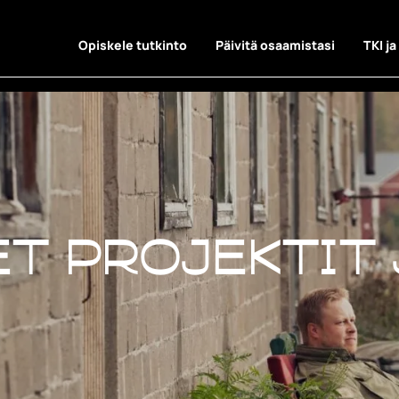
Opiskele tutkinto
Päivitä osaamistasi
TKI ja
t projektit 
t projektit 