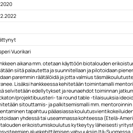
8.2020
.12.2022
ättynyt
peri Vuorikari
nkkeen aikana mm. otetaan käyttöön biotalouden erikoist
ätään siitä palautetta ja suunnitellaan ja pilotoidaan pie
idaan paremmin räätälöidä ja jotta valmius täsmäkoulutust
ranee. Lisäksi hankkeessa kehitetään toimintamalli mentor
ä selvitetään edellytykset ja reunaehdot toiminnan jatkumi
katon/projektibuusteri- tai round table -tilaisuuksia ideoi
hitetään sitouttamis- ja palkitsemismalli mm. mentoroinnin
kentaminen tapahtuu pääasiassa koulutusvientikokeiluiden a
lotoidaan yhdessä tai useammassa kohteessa (Etelä-Amerikk
otalouden erikoistumiskoulutus kytkeytyy läheisesti yrity
osysteemien aluekehittämisen vahvuuksiin Itä-Suomessa. 