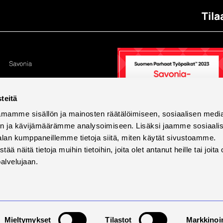
Tila
teitä
mamme sisällön ja mainosten räätälöimiseen, sosiaalisen medi
n ja kävijämäärämme analysoimiseen. Lisäksi jaamme sosiaali
alan kumppaneillemme tietoja siitä, miten käytät sivustoamme.
näitä tietoja muihin tietoihin, joita olet antanut heille tai joita 
palvelujaan.
tettavuus
Tietosuoja ja evästeet
Väärinkäytösilmoi
Mieltymykset
Tilastot
Markkinoin