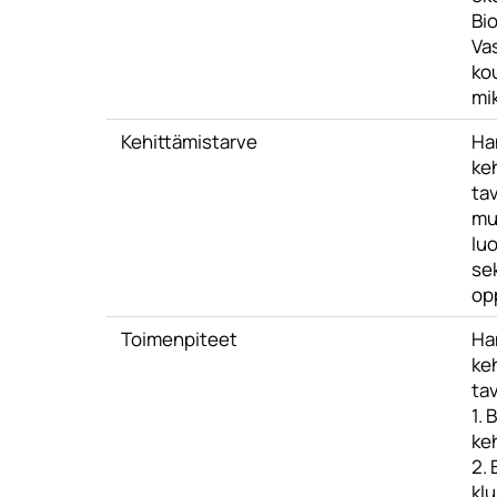
Bi
Va
kou
mi
Kehittämistarve
Ha
ke
ta
mu
luo
se
op
Toimenpiteet
Ha
ke
tav
1.
ke
2. 
kl