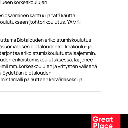
alueen korkeakoulujen
 osaaminen karttuu ja tätä kautta
koulutukseen(tohtorikoulutus, YAMK-
euttama Biotalouden erikoistumiskoulutus
täsuomalaisen biotalouden korkeakoulu- ja
 tarjontaa erikoistumiskoulutusta laajemmin.
ouden erikoistumiskoulutuksessa, laajenee
imii mm. korkeakoulujen ja yritysten välisenä
ta löydetään biotalouden
mintamalli palautteen keräämiseksi ja