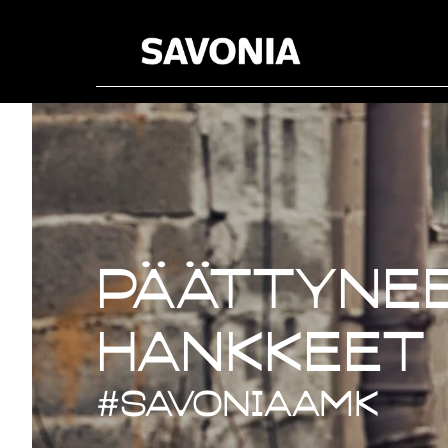
Päättynee
Päättynee
hankkeet
#savoniaAMK