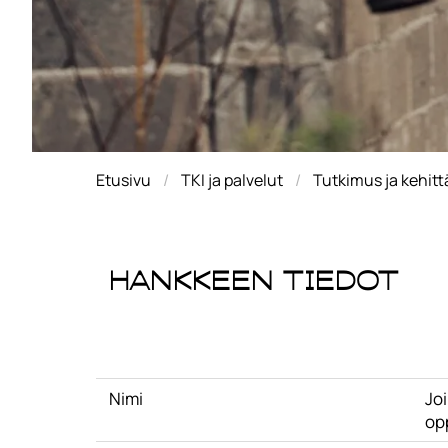
Etusivu
TKI ja palvelut
Tutkimus ja kehit
Hankkeen tiedot
Nimi
Jo
op