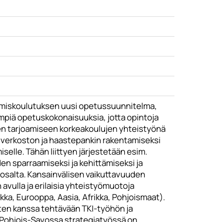
umiskoulutuksen uusi opetussuunnitelma,
nempiä opetuskokonaisuuksia, jotta opintoja
en tarjoamiseen korkeakoulujen yhteistyönä
iverkoston ja haastepankin rakentamiseksi
selle. Tähän liittyen järjestetään esim.
den sparraamiseksi ja kehittämiseksi ja
 osalta. Kansainvälisen vaikuttavuuden
vulla ja erilaisia yhteistyömuotoja
a, Eurooppa, Aasia, Afrikka, Pohjoismaat).
sten kanssa tehtävään TKI-työhön ja
Pohjois-Savossa strategiatyössä on