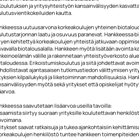
 Koulutuksen ja yritysyhteistyön kansainvälisyyden kasvat
ulutusvientikokeiluiden kautta.
nkkeessa uutuusarvona korkeakoulujen yhteinen biotaloud
ulutustarjonnan laatu ja osuvuus paranevat. Hankkeessa b
ittyen kehitettyä korkeakoulujen yhteistä jatkuvaan oppimi
svavalla biotalousalalla. Hankkeen myötä lisätään avointa 
nkeinoelämän välille ja rakennetaan yhteistyöverkosto aluee
otaloudessa. Erikoistumiskoulutus ja siitä johdettavat avo
dollistavat ajantasaisen tutkimustiedon välittymisen yrityk
tyksien kilpailukykyä ja liiketoiminnan mahdollisuuksia. 
sainvälisyyden myötä sekä yritykset että opiskelijat hyöt
äarvoa.
kkeessa saavutetaan lisäarvoa useilla tavoilla:
saamista siirtyy suoraan yrityksille koulutettavan henkilö
övoimana.
ritykset saavat ratkaisuja ja tukea ajankohtaisiin kehittämis
Korkeakoulujen henkilöstö tuntee hankkeen toimenpiteide