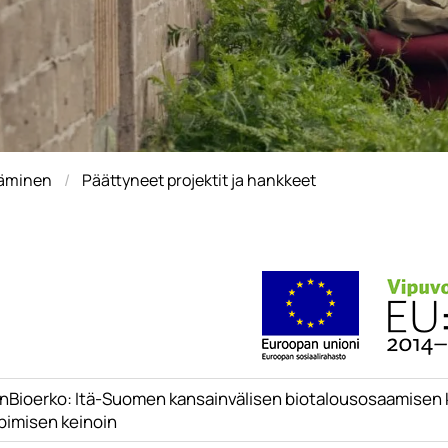
täminen
Päättyneet projektit ja hankkeet
inBioerko: Itä-Suomen kansainvälisen biotalousosaamisen 
pimisen keinoin