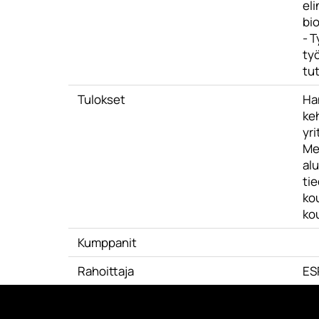
el
bi
- 
ty
tut
Tulokset
Ha
ke
yri
Me
alu
tie
ko
ko
Kumppanit
Rahoittaja
ES