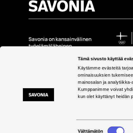
Savonia on kansainvälinen
työelämäläheinen
korkeakoulu, joka
kouluttaa, tutkii, kehittää
Tämä sivusto käyttää eväs
ja innovoi.
Käytämme evästeitä tarjoa
ominaisuuksien tukemisee
Opiskelijoita + 9000
mainosalan ja analytiikka-
Työntekijöitä + 600
Kumppanimme voivat yhdistää 
kun olet käyttänyt heidän 
Saavu
Suostumuksen
Välttämätön