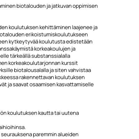
taminen biotalouden ja jatkuvan oppimisen
en koulutuksen kehittäminen laajenee ja
iotalouden erikoistumiskoulutukseen
seen kytkeytyvää koulutusta edistetään
kanssakäymistä korkeakoulujen ja
lle tärkeällä substanssialalla
imen korkeakoulutarjonnan kurssit
sille biotalousalalla ja siten vahvistaa
Hankkeessa rakennettavan koulutuksen
yvät ja saavat osaamisen kasvattamiselle
stön koulutuksen kautta tai uutena
aihioihinsa.
n seurauksena paremmin alueiden