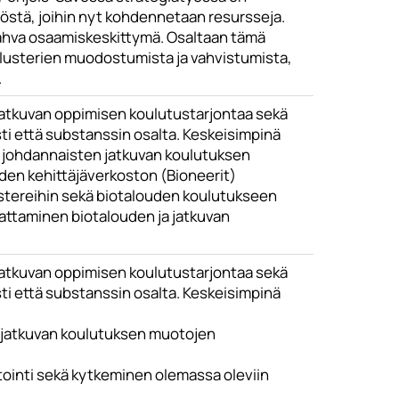
östä, joihin nyt kohdennetaan resursseja.
vahva osaamiskeskittymä. Osaltaan tämä
 klusterien muodostumista ja vahvistumista,
.
 jatkuvan oppimisen koulutustarjontaa sekä
i että substanssin osalta. Keskeisimpinä
tä johdannaisten jatkuvan koulutuksen
den kehittäjäverkoston (Bioneerit)
lustereihin sekä biotalouden koulutukseen
attaminen biotalouden ja jatkuvan
 jatkuvan oppimisen koulutustarjontaa sekä
i että substanssin osalta. Keskeisimpinä
n jatkuvan koulutuksen muotojen
itointi sekä kytkeminen olemassa oleviin