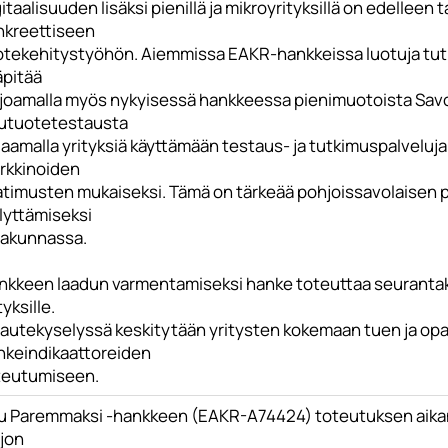
itaalisuuden lisäksi pienillä ja mikroyrityksillä on edelleen t
nkreettiseen
otekehitystyöhön. Aiemmissa EAKR-hankkeissa luotuja tutk
äpitää
rjoamalla myös nykyisessä hankkeessa pienimuotoista Sav
utuotetestausta
aamalla yrityksiä käyttämään testaus- ja tutkimuspalveluja
rkkinoiden
atimusten mukaiseksi. Tämä on tärkeää pohjoissavolaisen
lyttämiseksi
akunnassa.
nkkeen laadun varmentamiseksi hanke toteuttaa seurantakys
tyksille.
lautekyselyssä keskitytään yritysten kokemaan tuen ja op
nkeindikaattoreiden
teutumiseen.
u Paremmaksi -hankkeen (EAKR-A74424) toteutuksen aikana 
ljon