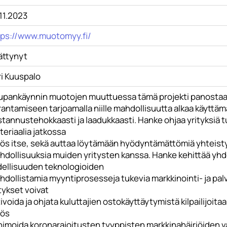
11.2023
tps://www.muotomyy.fi/
ättynyt
ri Kuuspalo
upankäynnin muotojen muuttuessa tämä projekti panostaa 
antamiseen tarjoamalla niille mahdollisuutta alkaa käyttäm
tannustehokkaasti ja laadukkaasti. Hanke ohjaa yrityksiä 
eriaalia jatkossa
ös itse, sekä auttaa löytämään hyödyntämättömiä yhteistyö
hdollisuuksia muiden yritysten kanssa. Hanke kehittää yh
dellisuuden teknologioiden
dollistamia myyntiprosesseja tukevia markkinointi- ja palve
tykset voivat
ivoida ja ohjata kuluttajien ostokäyttäytymistä kilpailijo
ös
nimoida koronarajoitusten tyyppisten markkinahäiriöiden v