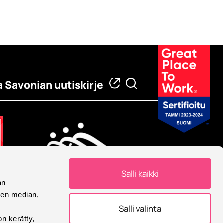
a Savonian uutiskirje
Salli kaikki
an
Eurooppalainen yliopisto
sen median,
Savonia on mukana
Salli valinta
Eurooppalainen yliopisto -
on kerätty,