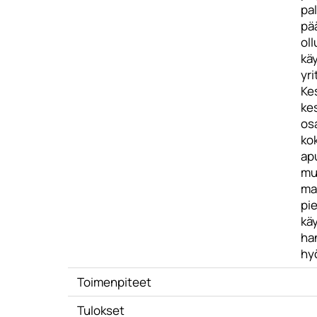
pal
pä
oll
käy
yri
Kes
ke
osa
kok
apu
mu
ma
pi
käy
han
hy
Toimenpiteet
Tulokset