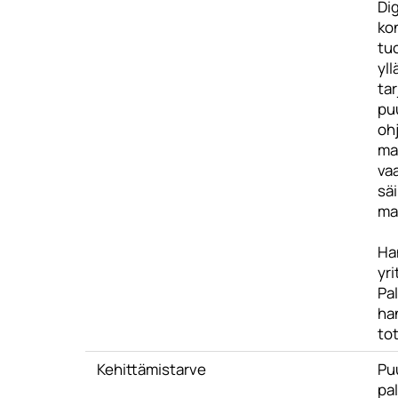
Dig
ko
tu
yll
ta
pu
ohj
ma
va
säi
ma
Ha
yri
Pa
ha
to
Kehittämistarve
Pu
pa