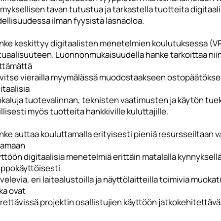
myksellisen tavan tutustua ja tarkastella tuotteita digitaa
ellisuudessa ilman fyysistä läsnäoloa.
nke keskittyy digitaalisten menetelmien koulutuksessa (
rtuaalisuuteen. Luonnonmukaisuudella hanke tarkoittaa niin
lttämättä
rvitse vierailla myymälässä muodostaakseen ostopäätökse
itaalisia
kaluja tuotevalinnan, teknisten vaatimusten ja käytön tueksi k
illisesti myös tuotteita hankkiville kuluttajille.
ke auttaa kouluttamalla erityisesti pieniä resursseiltaan v
tamaan
ttöön digitaalisia menetelmiä erittäin matalalla kynnyksellä
lppokäyttöisesti
velevia, eri laitealustoilla ja näyttölaitteilla toimivia muok
ka ovat
rrettävissä projektin osallistujien käyttöön jatkokehitettäv