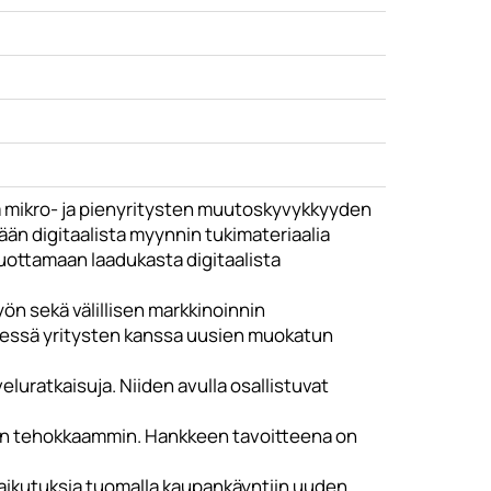
mikro- ja pienyritysten muutoskyvykkyyden
ään digitaalista myynnin tukimateriaalia
tuottamaan laadukasta digitaalista
n sekä välillisen markkinoinnin
dessä yritysten kanssa uusien muokatun
luratkaisuja. Niiden avulla osallistuvat
itaan tehokkaammin. Hankkeen tavoitteena on
aikutuksia tuomalla kaupankäyntiin uuden