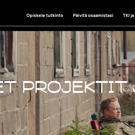
Opiskele tutkinto
Päivitä osaamistasi
TKI ja
t projektit 
t projektit 