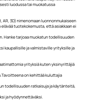
lisesti luodussa tai muokatussa
VR, AR, 3D) nimenomaan luonnonmukaiseen
 elävää tuotekokemusta, että asiakkaan ei
n. Hanke tarjoaa muokatun todellisuuden
aupallisille ja valmistaville yrityksille ja
aatimattomia yrityksiä kuten yksinyrittäjiä
.Tavoitteena on kehittää kuluttajia
atun todellisuuden ratkaisuja ja käytänteitä,
äksi ja hyödynnettäväksi.