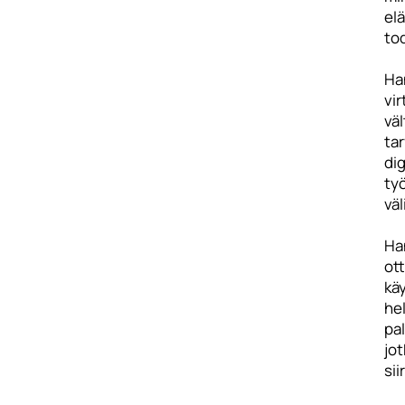
elä
tod
Ha
vi
vä
ta
dig
työ
väl
Han
ot
käy
he
pal
jot
sii