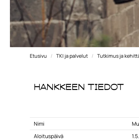
Etusivu
TKI ja palvelut
Tutkimus ja kehit
Hankkeen tiedot
Nimi
Mu
Aloituspäivä
1.5