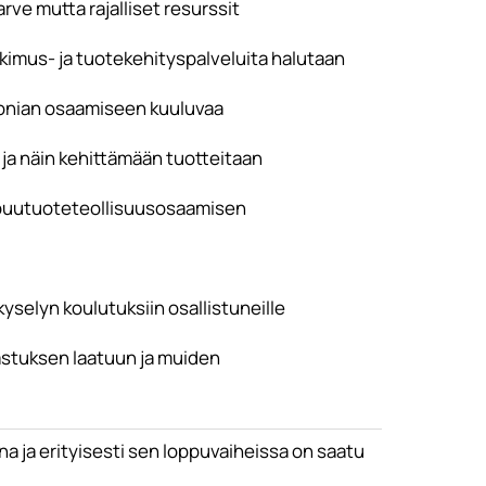
arve mutta rajalliset resurssit
imus- ja tuotekehityspalveluita halutaan
onian osaamiseen kuuluvaa
 ja näin kehittämään tuotteitaan
 puutuoteteollisuusosaamisen
elyn koulutuksiin osallistuneille
astuksen laatuun ja muiden
ja erityisesti sen loppuvaiheissa on saatu