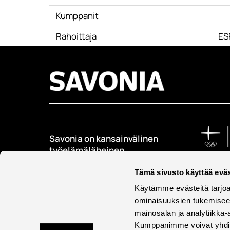
Kumppanit
Rahoittaja
ES
Savonia on kansainvälinen
työelämäläheinen
korkeakoulu, joka
kouluttaa, tutkii, kehittää
Tämä sivusto käyttää eväs
ja innovoi.
Käytämme evästeitä tarjoa
ominaisuuksien tukemisee
Opiskelijoita + 9000
mainosalan ja analytiikka-
Työntekijöitä + 600
Kumppanimme voivat yhdistää 