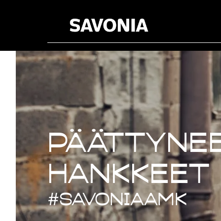
Päättynee
Päättynee
hankkeet
#savoniaAMK