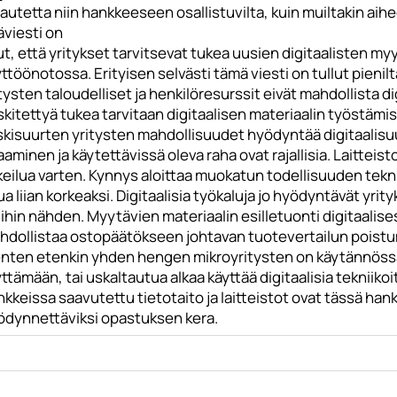
autetta niin hankkeeseen osallistuvilta, kuin muiltakin aihe
äviesti on
ut, että yritykset tarvitsevat tukea uusien digitaalisten m
ttöönotossa. Erityisen selvästi tämä viesti on tullut pieniltä
tysten taloudelliset ja henkilöresurssit eivät mahdollista 
kitettyä tukea tarvitaan digitaalisen materiaalin työstämi
skisuurten yritysten mahdollisuudet hyödyntää digitaalisuu
aminen ja käytettävissä oleva raha ovat rajallisia. Laitteisto
eilua varten. Kynnys aloittaa muokatun todellisuuden tekni
a liian korkeaksi. Digitaalisia työkaluja jo hyödyntävät yri
ihin nähden. Myytävien materiaalin esilletuonti digitaali
hdollistaa ostopäätökseen johtavan tuotevertailun poistum
enten etenkin yhden hengen mikroyritysten on käytännössä 
ttämään, tai uskaltautua alkaa käyttää digitaalisia teknii
kkeissa saavutettu tietotaito ja laitteistot ovat tässä han
ödynnettäviksi opastuksen kera.