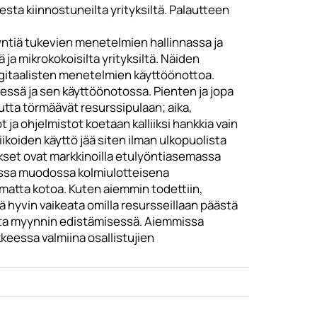
esta kiinnostuneilta yrityksiltä. Palautteen
yyntiä tukevien menetelmien hallinnassa ja
 ja mikrokokoisilta yrityksiltä. Näiden
digitaalisten menetelmien käyttöönottoa.
sessä ja sen käyttöönotossa. Pienten ja jopa
tta törmäävät resurssipulaan; aika,
t ja ohjelmistot koetaan kalliiksi hankkia vain
ikoiden käyttö jää siten ilman ulkopuolista
tykset ovat markkinoilla etulyöntiasemassa
sessa muodossa kolmiulotteisena
atta kotoa. Kuten aiemmin todettiin,
hyvin vaikeata omilla resursseillaan päästä
koita myynnin edistämisessä. Aiemmissa
kkeessa valmiina osallistujien