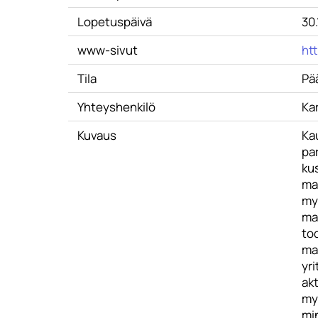
Lopetuspäivä
30.
www-sivut
ht
Tila
Pä
Yhteyshenkilö
Ka
Kuvaus
Ka
par
kus
mat
my
ma
to
mah
yri
akt
my
mi