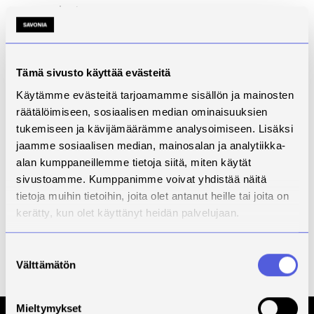
www-sivut
-
Tila
Päättynyt
Yhteyshenkilö
Päivi
Tämä sivusto käyttää evästeitä
Korhonen
Käytämme evästeitä tarjoamamme sisällön ja mainosten
Kuvaus
räätälöimiseen, sosiaalisen median ominaisuuksien
tukemiseen ja kävijämäärämme analysoimiseen. Lisäksi
Kehittämistarve
jaamme sosiaalisen median, mainosalan ja analytiikka-
alan kumppaneillemme tietoja siitä, miten käytät
Toimenpiteet
sivustoamme. Kumppanimme voivat yhdistää näitä
Tulokset
tietoja muihin tietoihin, joita olet antanut heille tai joita on
kerätty, kun olet käyttänyt heidän palvelujaan.
Kumppanit
Rahoittaja
Manner-
Suostumuksen
Suomen
Välttämätön
valinta
ESR-ohjelma
Mieltymykset