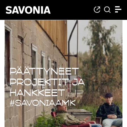
Päättyneet projekt
Päättyneet
projektit ja
hankkeet
#savoniaAMK