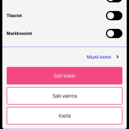
Tilaa Savonian uutiskirje
Tilastot
Markkinointi
Näytä tiedot
Savonia on kansainvälinen työelämäläheinen
Salli kaikki
korkeakoulu, joka kouluttaa, tutkii, kehittää ja
innovoi.
Salli valinta
Opiskelijoita + 9000
Työntekijöitä + 600
Kiellä