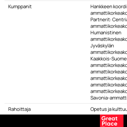
Kumppanit
Hankkeen koordin
ammattikorkeak
Partnerit: Centri
ammattikorkeako
Humanistinen
ammattikorkeako
Jyväskylän
ammattikorkeako
Kaakkois-Suome
ammattikorkeakou
ammattikorkeako
ammattikorkeako
ammattikorkeako
ammattikorkeako
Savonia-ammatti
Rahoittaja
Opetus ja kulttuu