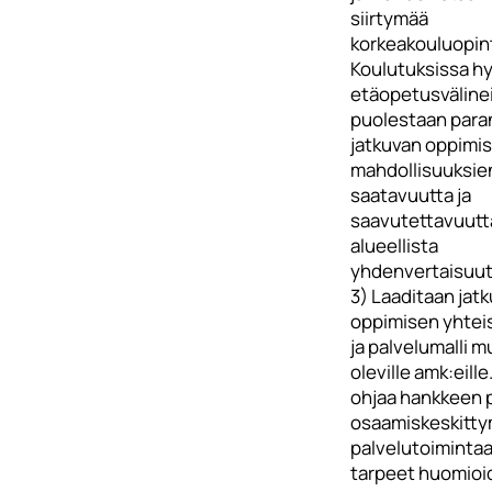
siirtymää
korkeakouluopint
Koulutuksissa h
etäopetusvälinei
puolestaan para
jatkuvan oppimi
mahdollisuuksie
saatavuutta ja
saavutettavuutt
alueellista
yhdenvertaisuut
3) Laaditaan jat
oppimisen yhte
ja palvelumalli 
oleville amk:eill
ohjaa hankkeen 
osaamiskeskitt
palvelutoimintaa
tarpeet huomioi