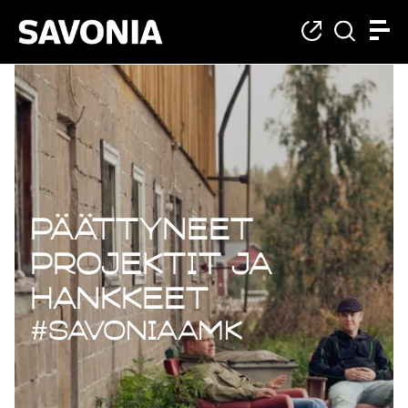
Päättyneet projekt
Päättyneet
projektit ja
hankkeet
#savoniaAMK