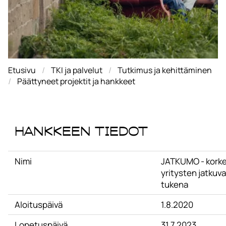
Etusivu
TKI ja palvelut
Tutkimus ja kehittäminen
Päättyneet projektit ja hankkeet
Hankkeen tiedot
Nimi
JATKUMO - korke
yritysten jatkuv
tukena
Aloituspäivä
1.8.2020
Lopetuspäivä
31.7.2023