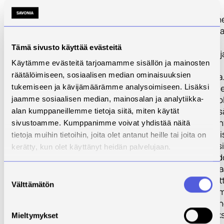
Jatkuva oppimin
tärkeässä asem
yhteiskunnan
Tämä sivusto käyttää evästeitä
kehittämisessä 
Käytämme evästeitä tarjoamamme sisällön ja mainosten
yksi ministeriön
räätälöimiseen, sosiaalisen median ominaisuuksien
kärkitavoitteist
myötä eri alueide
tukemiseen ja kävijämäärämme analysoimiseen. Lisäksi
yritysten mahdo
jaamme sosiaalisen median, mainosalan ja analytiikka-
saada käyttööns
alan kumppaneillemme tietoja siitä, miten käytät
asiantuntijat ja
sivustoamme. Kumppanimme voivat yhdistää näitä
kansallista erit
tietoja muihin tietoihin, joita olet antanut heille tai joita on
kasvavat. Yrityks
kerätty, kun olet käyttänyt heidän palvelujaan.
laajemmat mahdo
liiketoiminnan v
Suostumuksen
osaamisen kehit
Välttämätön
valinta
Osaavan työvoi
saatavuus parane
hanke tuo yrityks
Mieltymykset