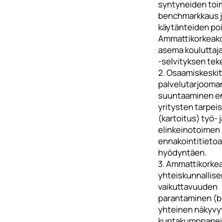
syntyneiden toi
benchmarkkaus j
käytänteiden po
Ammattikorkeak
asema koulutta
-selvityksen te
2. Osaamiskeski
palvelutarjooma
suuntaaminen en
yritysten tarpeis
(kartoitus) työ- j
elinkeinotoimen
ennakointitietoa
hyödyntäen.
3. Ammattikorke
yhteiskunnallise
vaikuttavuuden
parantaminen (b
yhteinen näkyvyy
kuntakumppaneid