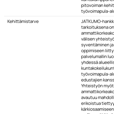
pitovoiman kehi
työvoimapula-alo
Kehittämistarve
JATKUMO-hankk
tarkoituksena o
ammattikorkeako
välisen yhteisty
syventäminen ja
oppimiseen liitt
palvelumallin lu
yhdessä alueelli
kuntakokeilukunt
työvoimapula-al
edustajien kanss
Yhteistyön myötä
ammattikorkeako
avautuu mahdoll
erikoistua tietty
kärkiosaamiseen,