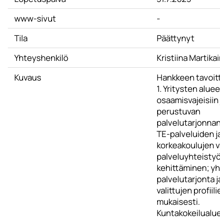
www-sivut
-
Tila
Päättynyt
Yhteyshenkilö
Kristiina Martika
Kuvaus
Hankkeen tavoit
1. Yritysten alueel
osaamisvajeisiin 
perustuvan
palvelutarjonnan
TE-palveluiden j
korkeakoulujen v
palveluyhteisty
kehittäminen; y
palvelutarjonta j
valittujen profiil
mukaisesti.
Kuntakokeilualue