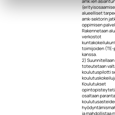
amk:ien asiantun
(erityisosaamise
alueelliset tarp
amk-sektorin jat
oppimisen palvelu
Rakennetaan alu
verkostot
kuntakokeilukun
toimijoiden (TE-
kanssa.
2) Suunnitellaan 
toteutetaan valt
koulutuspilotti s
koulutuskokeiluj
Koulutukset
opintopisteytet
osaltaan parant
koulutusasteide
hyödyntämismah
ja mahdollistaa