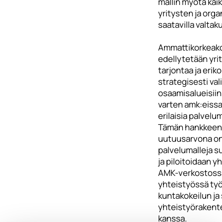
mallin myötä kai
yritysten ja org
saatavilla valtaku
Ammattikorkeako
edellytetään yri
tarjontaa ja erik
strategisesti val
osaamisalueisiin,
varten amk:eissa
erilaisia palvelum
Tämän hankkeen
uutuusarvona on
palvelumalleja s
ja piloitoidaan y
AMK-verkostoss
yhteistyössä työ
kuntakokeilun ja
yhteistyörakent
kanssa.