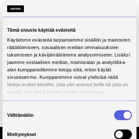
www-sivut
-
Tila
Päättynyt
Tämä sivusto käyttää evästeitä
Yhteyshenkilö
Patryk
Wójtowicz
Käytämme evästeitä tarjoamamme sisällön ja mainosten
räätälöimiseen, sosiaalisen median ominaisuuksien
Kuvaus
tukemiseen ja kävijämäärämme analysoimiseen. Lisäksi
jaamme sosiaalisen median, mainosalan ja analytiikka-
Kehittämistarve
alan kumppaneillemme tietoja siitä, miten käytät
Toimenpiteet
sivustoamme. Kumppanimme voivat yhdistää näitä
tietoja muihin tietoihin, joita olet antanut heille tai joita on
Tulokset
kerätty, kun olet käyttänyt heidän palvelujaan.
Kumppanit
Suostumuksen
Rahoittaja
Business
Välttämätön
valinta
Finland
Mieltymykset