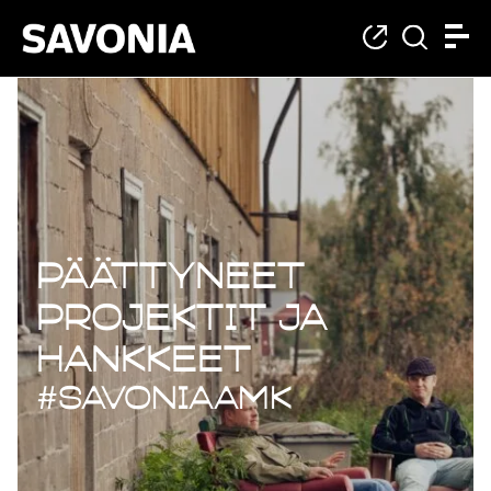
Päättyneet projekt
Päättyneet
projektit ja
hankkeet
#savoniaAMK