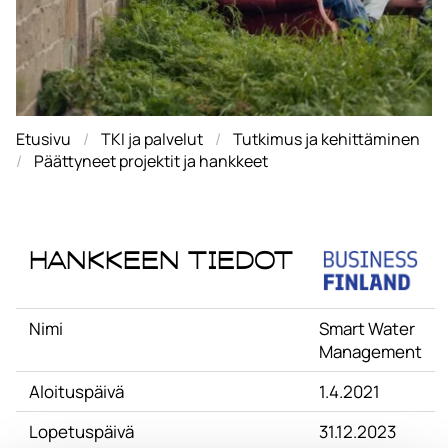
Etusivu
TKI ja palvelut
Tutkimus ja kehittäminen
Päättyneet projektit ja hankkeet
Hankkeen tiedot
Nimi
Smart Water
Management
Aloituspäivä
1.4.2021
Lopetuspäivä
31.12.2023