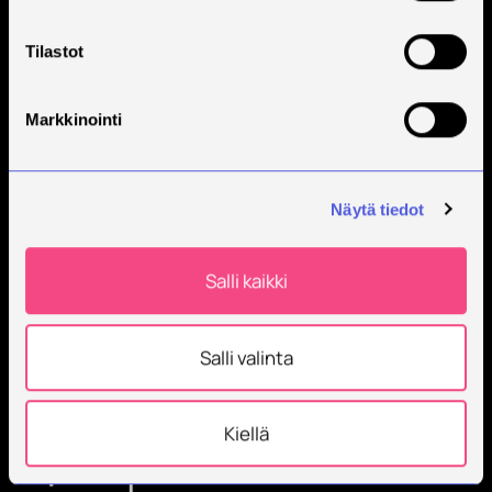
Tilaa Savonian uutiskirje
Tilastot
Markkinointi
Näytä tiedot
Savonia on kansainvälinen työelämäläheinen
Salli kaikki
korkeakoulu, joka kouluttaa, tutkii, kehittää ja
innovoi.
Opiskelijoita + 9000
Salli valinta
Työntekijöitä + 600
Kiellä