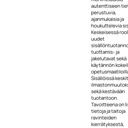
autenttiseen ti
perustuvia,
ajanmukaisia ja
houkuttelevia sis
Keskeisessä rool
uudet
sisällöntuotann
tuottamis- ja
jakelutavat sekä
käytännön kokei
opetusmaatiloill
Sisällöissä kesk
ilmastonmuutok
sekä kestävään
tuotantoon.
Tavoitteena on l
tietoja ja taitoja
ravinteiden
kierrätyksestä,