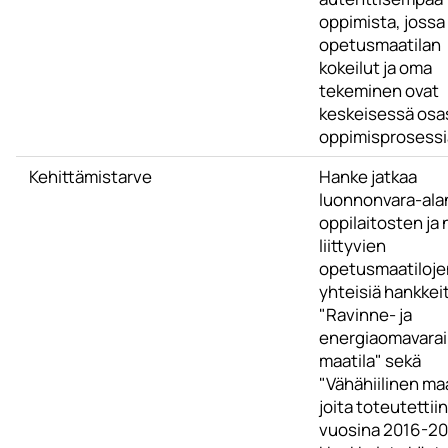
oppimista, jossa
opetusmaatilan
kokeilut ja oma
tekeminen ovat
keskeisessä osa
oppimisprosessi
Kehittämistarve
Hanke jatkaa
luonnonvara-ala
oppilaitosten ja n
liittyvien
opetusmaatiloje
yhteisiä hankkei
"Ravinne- ja
energiaomavara
maatila" sekä
"Vähähiilinen maa
joita toteutettiin
vuosina 2016-20