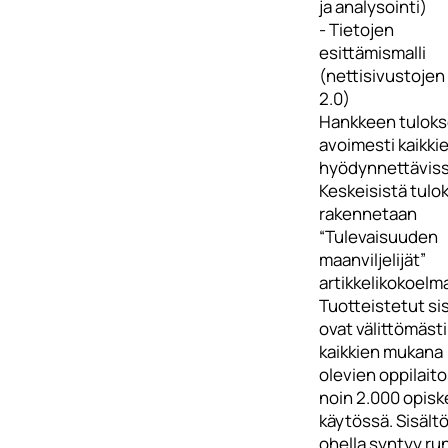
ja analysointi)
- Tietojen
esittämismalli
(nettisivustojen
2.0)
Hankkeen tuloks
avoimesti kaikki
hyödynnettäviss
Keskeisistä tulo
rakennetaan
“Tulevaisuuden
maanviljelijät”
artikkelikokoelm
Tuotteistetut sis
ovat välittömästi
kaikkien mukana
olevien oppilait
noin 2.000 opiske
käytössä. Sisält
ohella syntyy ru