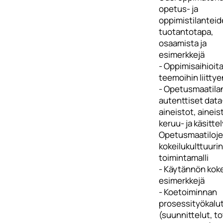
opetus- ja
oppimistilantei
tuotantotapa,
osaamista ja
esimerkkejä
- Oppimisaihioita
teemoihin liittye
- Opetusmaatila
autenttiset data
aineistot, aineis
keruu- ja käsittel
Opetusmaatiloj
kokeilukulttuurin
toimintamalli
- Käytännön koke
esimerkkejä
- Koetoiminnan
prosessityökalu
(suunnittelut, t