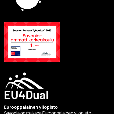
Eurooppalainen yliopisto
Savonia on mukana Eurooppalainen yliopisto -