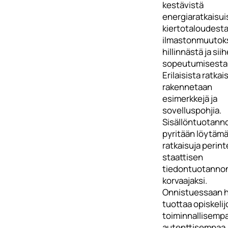
kestävistä
energiaratkaisui
kiertotaloudesta
ilmastonmuutok
hillinnästä ja sii
sopeutumisesta
Erilaisista ratkai
rakennetaan
esimerkkejä ja
sovelluspohjia.
Sisällöntuotann
pyritään löytäm
ratkaisuja perin
staattisen
tiedontuotanno
korvaajaksi.
Onnistuessaan 
tuottaa opiskelijo
toiminnallisempa
autenttisempaa