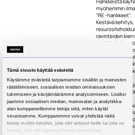
Hankkeista käyt
myöhemmin ilma
“RE -hankkeet”.
Kestävä kehitys,
resurssitehokkuu
ravinteiden kier
ovat keskeisess
osassa oppilait
opetussuunnitel
Hankkeessa mu
olevilla organisaa
Tämä sivusto käyttää evästeitä
on hyvä alan
Käytämme evästeitä tarjoamamme sisällön ja mainosten
asiantuntemus j
räätälöimiseen, sosiaalisen median ominaisuuksien
opettajat seuraa
tukemiseen ja kävijämäärämme analysoimiseen. Lisäksi
kiinteästi alan
jaamme sosiaalisen median, mainosalan ja analytiikka-
tutkimusta ja u
alan kumppaneillemme tietoja siitä, miten käytät
tiedon tuottamis
sivustoamme. Kumppanimme voivat yhdistää näitä
Yhteistyötä teh
tietoja muihin tietoihin, joita olet antanut heille tai joita on
kierrätysravintei
kerätty, kun olet käyttänyt heidän palvelujaan.
erikoistuneiden