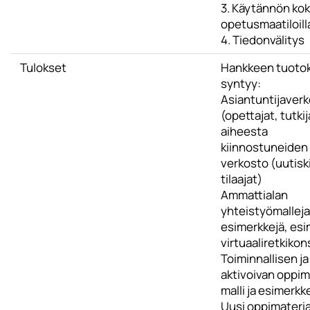
3. Käytännön kok
opetusmaatiloill
4. Tiedonvälitys
Tulokset
Hankkeen tuoto
syntyy:
Asiantuntijaver
(opettajat, tutkij
aiheesta
kiinnostuneiden
verkosto (uutisk
tilaajat)
Ammattialan
yhteistyömalleja
esimerkkejä, esi
virtuaaliretkikon
Toiminnallisen ja
aktivoivan oppi
malli ja esimerkk
Uusi oppimateriaa