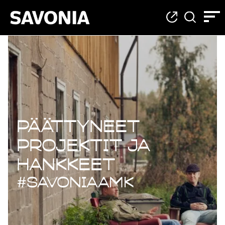
Päättyneet projekt
Päättyneet
projektit ja
hankkeet
#savoniaAMK