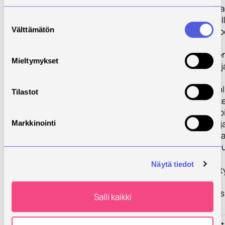
yritysten kanssa.
hankkeet ovat ol
Suostumuksen
Välttämätön
merkittävässä ro
valinta
opettajien
asiantuntijuude
Mieltymykset
kehittämisessä j
tulokset ovat
keskeisessä rool
Tilastot
edelleen. Hank
osallistujilla on p
hankekokemus ja
Markkinointi
asiatuntemus h
teemoihin. Toteu
ovat tehneet
Näytä tiedot
tutkimusyhteist
muun muassa
Luonnonvarakes
Salli kaikki
kanssa.
Toimenpiteet
Kehitystyön joh