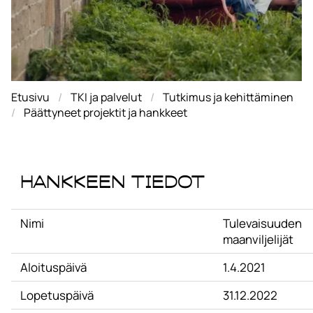
Etusivu
TKI ja palvelut
Tutkimus ja kehittäminen
Päättyneet projektit ja hankkeet
Hankkeen tiedot
Nimi
Tulevaisuuden
maanviljelijät
Aloituspäivä
1.4.2021
Lopetuspäivä
31.12.2022