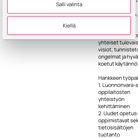
Salli valinta
ajatuksena on
systemaattinen,
pitkäjänteinen
Kiellä
kehittäminen.
Lähtökohdaksi o
yhteiset tuleva
visiot, tunnistet
ongelmat ja hyvä
koetut käytännö
Hankkeen työpak
1. Luonnonvara-a
oppilaitosten
yhteistyön
kehittäminen
2. Uudet opetus-
oppimistavat se
tietosisältöjen
tuotanto