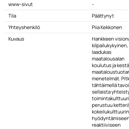
www-sivut
-
Tila
Päättynyt
Yhteyshenkilö
Piia Kekkonen
Kuvaus
Hankkeen vision
kilpailukykyinen,
laadukas
maatalousalan
koulutus ja kest
maataloustuota
menetelmät. Pitk
tähtäimellä tavoi
sellaista yhteist
toimintakulttuuri
perustuu ketter
kokeilukulttuurin
hyödyntämiseen
reaktiiviseen