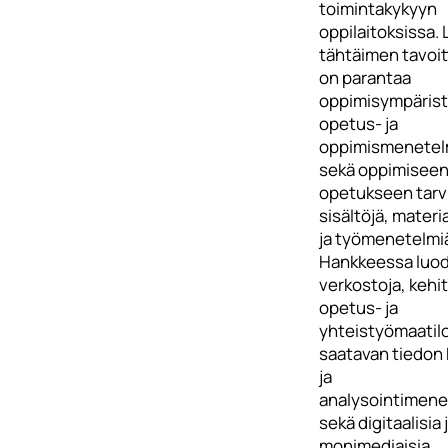
toimintakykyyn
oppilaitoksissa.
tähtäimen tavoi
on parantaa
oppimisympärist
opetus- ja
oppimismenetel
sekä oppimiseen
opetukseen tarvi
sisältöjä, materi
ja työmenetelmi
Hankkeessa luo
verkostoja, kehi
opetus- ja
yhteistyömaatilo
saatavan tiedon
ja
analysointimene
sekä digitaalisia 
monimediaisia