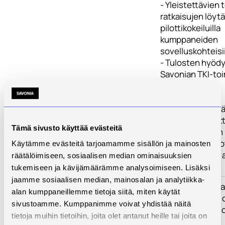
- Yleistettävien 
ratkaisujen löyt
pilottikokeiluilla
kumppaneiden
sovelluskohteisi
- Tulosten hyöd
Savonian TKI-to
kehittämisessä
Pitkällä aikavälill
hankkeen tavoit
Tämä sivusto käyttää evästeitä
parantaa alueen
teollisuuden tuo
Käytämme evästeitä tarjoamamme sisällön ja mainosten
sekä sitä kautta 
räätälöimiseen, sosiaalisen median ominaisuuksien
hyvinvointia
tukemiseen ja kävijämäärämme analysoimiseen. Lisäksi
jaamme sosiaalisen median, mainosalan ja analytiikka-
Kehittämistarve
Pohjois-Savossa
alan kumppaneillemme tietoja siitä, miten käytät
tarvetta nostaa
sivustoamme. Kumppanimme voivat yhdistää näitä
ja tietoisuutta 
tietoja muihin tietoihin, joita olet antanut heille tai joita on
langattomien