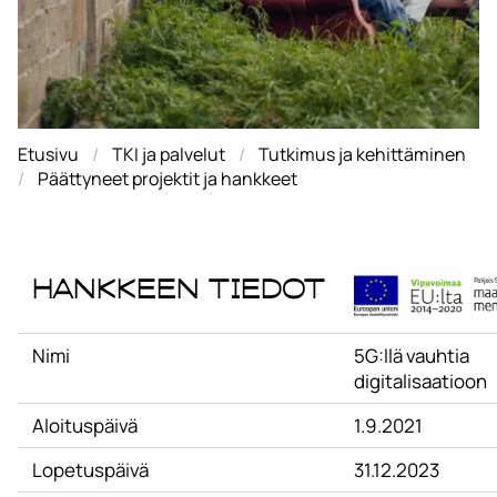
Etusivu
TKI ja palvelut
Tutkimus ja kehittäminen
Päättyneet projektit ja hankkeet
Hankkeen tiedot
Nimi
5G:llä vauhtia
digitalisaatioon
Aloituspäivä
1.9.2021
Lopetuspäivä
31.12.2023