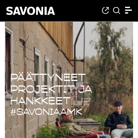
Päättyneet projekt
Päättyneet
projektit ja
hankkeet
#savoniaAMK