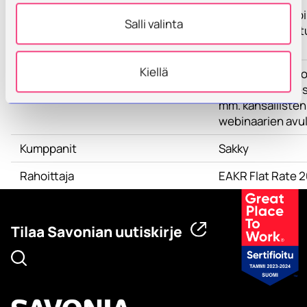
2. Teknologian pi
Salli valinta
3. 5G-verkostoit
TKI-toiminta
Kiellä
Tulokset
Paikallisia 5G pil
5G:n hyötyjen es
mm. kansallisten
webinaarien avul
Kumppanit
Sakky
Rahoittaja
EAKR Flat Rate 
Tilaa Savonian uutiskirje