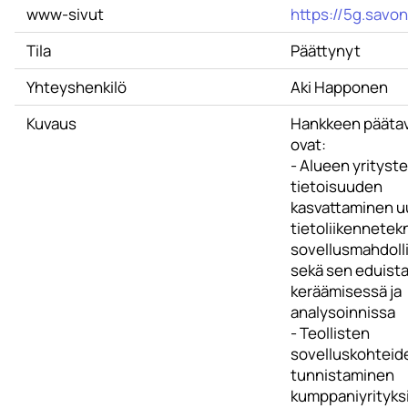
www-sivut
https://5g.savoni
Tila
Päättynyt
Yhteyshenkilö
Aki Happonen
Kuvaus
Hankkeen päätav
ovat:
- Alueen yrityst
tietoisuuden
kasvattaminen 
tietoliikennetek
sovellusmahdoll
sekä sen eduist
keräämisessä ja
analysoinnissa
- Teollisten
sovelluskohteid
tunnistaminen
kumppaniyrityks