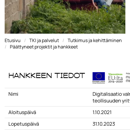
Etusivu
TKI ja palvelut
Tutkimus ja kehittäminen
Päättyneet projektit ja hankkeet
Hankkeen tiedot
Nimi
Digitalisaatio va
teollisuuden yri
Aloituspäivä
1.10.2021
Lopetuspäivä
31.10.2023