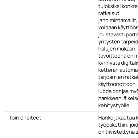
tuloksiksi konkre
ratkaisut
ja toimintamallit,
voidaan käyttöö
joustavasti porta
yritysten tarpeid
halujen mukaan. 
tavoitteena on 
kynnystä digitali
ketterän automa
tarjoamien ratka
käyttöönottoon, 
luoda pohjaa my
hankkeen jälkeis
kehitystyölle.
Toimenpiteet
Hanke jakautuu 
työpakettiin, joi
on tiivistettynä 