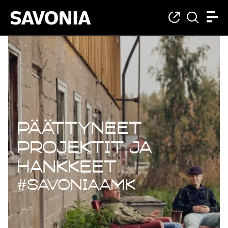
Päättyneet projekt
Päättyneet
projektit ja
hankkeet
#savoniaAMK