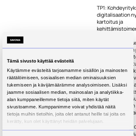
TP1: Kohdeyrity
digitalisaation n
kartoitus ja
kehittämistoime
priorisointi;
Työpaketissa su
kohdeyrityksien
ja toiminnan kart
Tämä sivusto käyttää evästeitä
tavoitteena on t
priorisoida yrity
Käytämme evästeitä tarjoamamme sisällön ja mainosten
toimintaan liittyv
räätälöimiseen, sosiaalisen median ominaisuuksien
ongelmakohtia ja
tukemiseen ja kävijämäärämme analysoimiseen. Lisäksi
Lisäksi tarkoitu
jaamme sosiaalisen median, mainosalan ja analytiikka-
pilotoida ratkais
alan kumppaneillemme tietoja siitä, miten käytät
ongelmakohtien 
sivustoamme. Kumppanimme voivat yhdistää näitä
haasteiden hava
tietoja muihin tietoihin, joita olet antanut heille tai joita on
kerätty, kun olet käyttänyt heidän palvelujaan.
TP2: Ratkaisut t
tuotannon-, ja t