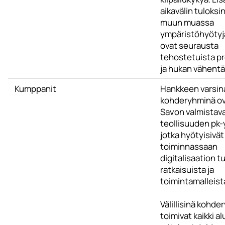
aikavälin tuloks
muun muassa
ympäristöhyötyjä
ovat seurausta
tehostetuista p
ja hukan vähent
Kumppanit
Hankkeen varsin
kohderyhminä ov
Savon valmistav
teollisuuden pk-
jotka hyötyisivät
toiminnassaan
digitalisaation 
ratkaisuista ja
toimintamalleist
Välillisinä kohd
toimivat kaikki a