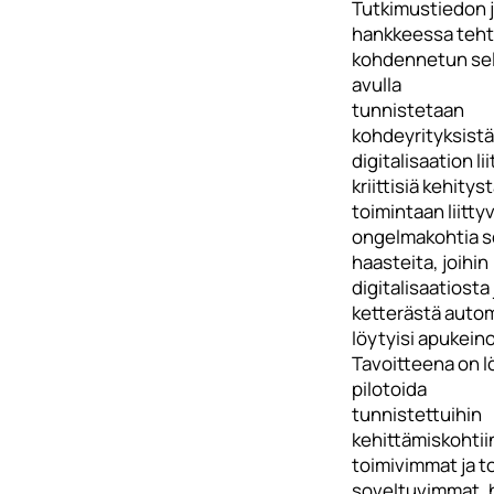
Tutkimustiedon 
hankkeessa teht
kohdennetun sel
avulla
tunnistetaan
kohdeyrityksistä
digitalisaation lii
kriittisiä kehitys
toimintaan liittyv
ongelmakohtia s
haasteita, joihin
digitalisaatiosta 
ketterästä auto
löytyisi apukeino
Tavoitteena on l
pilotoida
tunnistettuihin
kehittämiskohtii
toimivimmat ja t
soveltuvimmat, 