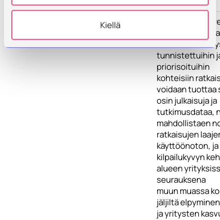
tapahtumista.
Tulokset
Hankkeen konkre
Kiellä
tuloksina saadaa
aikavälillä selvi
tunnistettuihin j
priorisoituihin
kohteisiin ratkais
voidaan tuottaa 
osin julkaisuja ja
tutkimusdataa, 
mahdollistaen n
ratkaisujen laa
käyttöönoton, ja 
kilpailukyvyn ke
alueen yrityksiss
seurauksena
muun muassa ko
jäljiltä elpymine
ja yritysten kasv