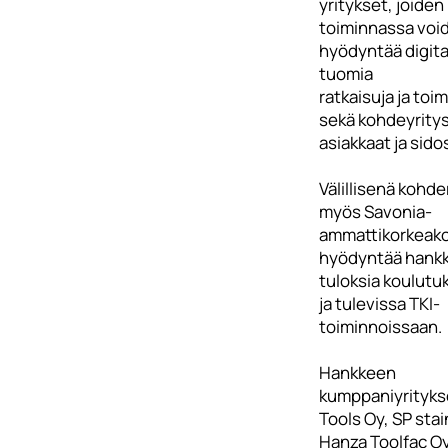
yritykset, joiden
toiminnassa voi
hyödyntää digita
tuomia
ratkaisuja ja toi
sekä kohdeyrity
asiakkaat ja sid
Välillisenä kohd
myös Savonia-
ammattikorkeako
hyödyntää hank
tuloksia koulutu
ja tulevissa TKI-
toiminnoissaan.
Hankkeen
kumppaniyritykse
Tools Oy, SP stai
Hanza Toolfac O