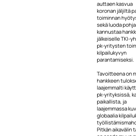
auttaen kasvua
koronan jäljiltä 
toiminnan hyöty
sekä luoda pohja
kannustaa hank
jälkeiselle TKI-y
pk-yritysten toi
kilpailukyvyn
parantamiseksi.
Tavoitteena on 
hankkeen tuloks
laajemmalti käyt
pk-yrityksissä, 
paikallista, ja
laajemmassa ku
globaalia kilpailu
työllistämismahd
Pitkän aikavälin 