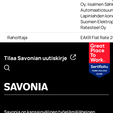
Oy, Iisalmen Sähk
Automaatiosuunn
Lapinlahden kon
Suomen Elektrop
Ratesteel Oy.
Rahoittaja
EAKR Flat Rate 
Tilaa Savonian uutiskirje
Savonia on kansainvälinen työelämäläheinen