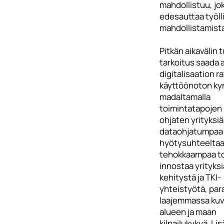
mahdollistuu, jo
edesauttaa työl
mahdollistamista
Pitkän aikavälin 
tarkoitus saada 
digitalisaation r
käyttöönoton ky
madaltamalla
toimintatapojen
ohjaten yrityksiä
dataohjatumpaa 
hyötysuhteelta
tehokkaampaa to
innostaa yrityks
kehitystä ja TKI-
yhteistyötä, pa
laajemmassa ku
alueen ja maan
kilpailukykyä. Lis