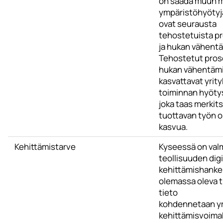
on saada muun 
ympäristöhyötyjä
ovat seurausta
tehostetuista p
ja hukan vähent
Tehostetut prose
hukan vähentäm
kasvattavat yrit
toiminnan hyöty
joka taas merkit
tuottavan työn 
kasvua.
Kehittämistarve
Kyseessä on val
teollisuuden digi
kehittämishanke,
olemassa oleva t
tieto
kohdennetaan yr
kehittämisvoimak