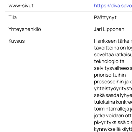
www-sivut
https://diva.savo
Tila
Päättynyt
Yhteyshenkilö
Jari Lipponen
Kuvaus
Hankkeen tärkei
tavoitteina on lö
soveltaa ratkais
teknologioita
selvitysvaihees
priorisoituihin
prosesseihin ja k
yhteistyöyrityst
sekä saada lyhye
tuloksina konkre
toimintamalleja j
jotka voidaan ot
pk-yrityksissä pi
kynnyksellä käyt