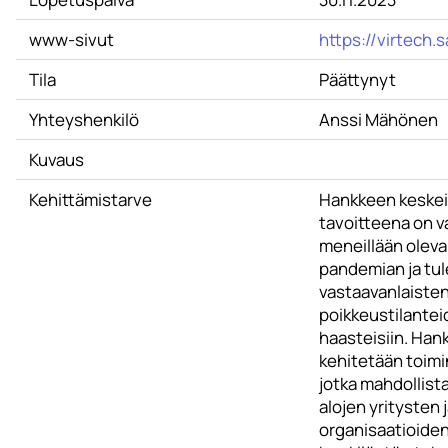
www-sivut
https://virtech.s
Tila
Päättynyt
Yhteyshenkilö
Anssi Mähönen
Kuvaus
Kehittämistarve
Hankkeen keske
tavoitteena on v
meneillään olev
pandemian ja tul
vastaavanlaiste
poikkeustilante
haasteisiin. Ha
kehitetään toimi
jotka mahdollista
alojen yritysten 
organisaatioide