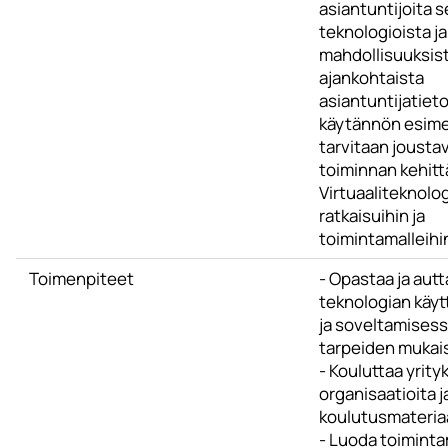
asiantuntijoita 
teknologioista ja
mahdollisuuksis
ajankohtaista
asiantuntijatieto
käytännön esimer
tarvitaan jousta
toiminnan kehitt
Virtuaaliteknolog
ratkaisuihin ja
toimintamalleihi
Toimenpiteet
- Opastaa ja autt
teknologian käy
ja soveltamisess
tarpeiden mukai
- Kouluttaa yrityk
organisaatioita j
koulutusmateriaa
- Luoda toiminta