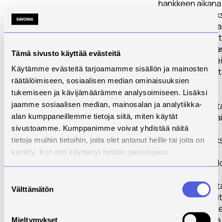
hankkeen aikana 
uusista sovelluk
teknologioista ja
laitteista. 2) Val
yritysten ja org
Tämä sivusto käyttää evästeitä
kehittämiskohteit
Käytämme evästeitä tarjoamamme sisällön ja mainosten
pilotoidaan, test
räätälöimiseen, sosiaalisen median ominaisuuksien
arvioidaan
tukemiseen ja kävijämäärämme analysoimiseen. Lisäksi
tuotettuja
ratkaisu/toimint
jaamme sosiaalisen median, mainosalan ja analytiikka-
toimivuutta ja v
alan kumppaneillemme tietoja siitä, miten käytät
autenttisissa
sivustoamme. Kumppanimme voivat yhdistää näitä
työelämäyhteyks
tietoja muihin tietoihin, joita olet antanut heille tai joita on
Koulutuksiin,
kerätty, kun olet käyttänyt heidän palvelujaan.
testauksiin ja pi
liittyvät
Suostumuksen
ratkaisu/toimint
Välttämätön
valinta
siirrettävissä yr
toiseen. 3) Tuot
yhteistyömalli ja
Mieltymykset