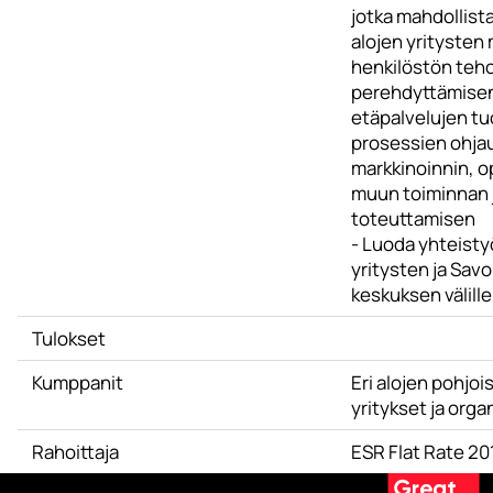
jotka mahdollista
alojen yritysten
henkilöstön teh
perehdyttämise
etäpalvelujen tu
prosessien ohja
markkinoinnin, o
muun toiminnan
toteuttamisen
- Luoda yhteisty
yritysten ja Sav
keskuksen välille
Tulokset
Kumppanit
Eri alojen pohjoi
yritykset ja orga
Rahoittaja
ESR Flat Rate 2