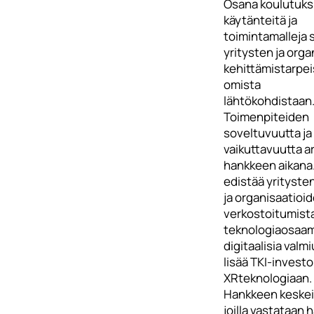
Osana koulutuks
käytänteitä ja
toimintamalleja 
yritysten ja org
kehittämistarpei
omista
lähtökohdistaan
Toimenpiteiden
soveltuvuutta ja
vaikuttavuutta a
hankkeen aikana
edistää yrityste
ja organisaatioi
verkostoitumist
teknologiaosaam
digitaalisia valm
lisää TKI-investo
XRteknologiaan.
Hankkeen keskeis
joilla vastataan