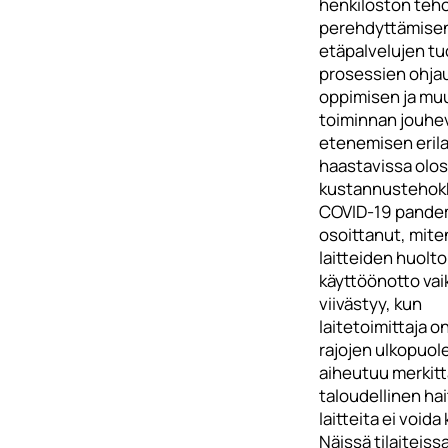
henkilöstön teh
perehdyttämise
etäpalvelujen tu
prosessien ohja
oppimisen ja mu
toiminnan jouhe
etenemisen erila
haastavissa olo
kustannustehokk
COVID-19 pande
osoittanut, mite
laitteiden huolto
käyttöönotto vai
viivästyy, kun
laitetoimittaja 
rajojen ulkopuole
aiheutuu merkit
taloudellinen hai
laitteita ei voida
Näissä tilaiteissa