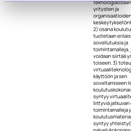
teknologiaosaam
yritysten ja
organisaatioide
keskeytyksetönt
2) osana koulutu
tuotetaan erilais
sovellutuksia ja
toimintamalleja, 
voidaan siirtää y
toiseen. 3) tote
virtuaaliteknolo
käyttöön ja sen
soveltamiseen lii
koulutuskokonais
syntyy virtuaali
liittyviä jatkuva
toimintamalleja j
koulutusmateriaa
syntyy yhteistyöm
palvelukokonais