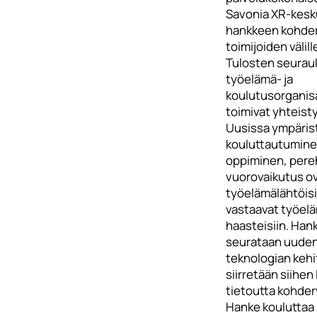
Savonia XR-kesk
hankkeen kohde
toimijoiden välill
Tulosten seurau
työelämä- ja
koulutusorganis
toimivat yhteist
Uusissa ympäris
kouluttautumine
oppiminen, pere
vuorovaikutus o
työelämälähtöisi
vastaavat työel
haasteisiin. Ha
seurataan uude
teknologian kehi
siirretään siihen 
tietoutta kohder
Hanke kouluttaa