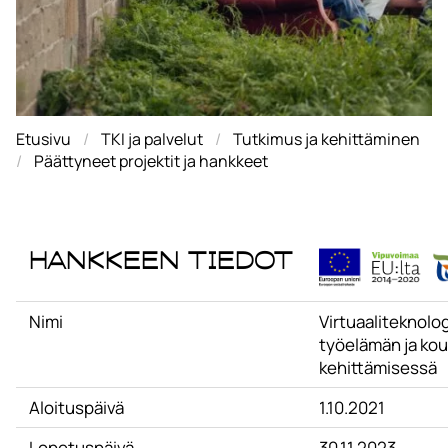
Etusivu
TKI ja palvelut
Tutkimus ja kehittäminen
Päättyneet projektit ja hankkeet
Hankkeen tiedot
Nimi
Virtuaaliteknolo
työelämän ja ko
kehittämisessä
Aloituspäivä
1.10.2021
Lopetuspäivä
30.11.2023