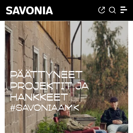
Päättyneet projekt
Päättyneet
projektit ja
hankkeet
#savoniaAMK