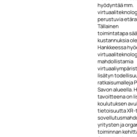
hyödyntää mm.
virtuaaliteknolo
perustuvia etära
Tällainen
toimintatapa sä
kustannuksia ole
Hankkeessa hyö
virtuaaliteknolo
mahdollistamia
virtuaaliympärist
lisätyn todellis
ratkaisumalleja 
Savon alueella.
tavoitteena on li
koulutuksen avul
tietoisuutta XR-
sovellutusmahdo
yritysten ja org
toiminnan kehit