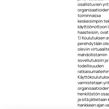
osallistuvien yri
organisaatioide
toiminnassa
keskeisimpiin te
käyttöönottoon li
haasteisiin, ovat
1) Koulutuksen a
perehdytään ol
oleviin virtuaalit
mahdollistamiin
sovellutuksiin ja 
todellisuuden
ratkaisumalleihin
Käyttökoulutukse
varmistetaan yri
organisaatioide
henkilöstön osa
ja sitä jatketaan
hankkeen ajan val