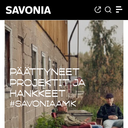
Päättyneet projekt
Päättyneet
projektit ja
hankkeet
#savoniaAMK