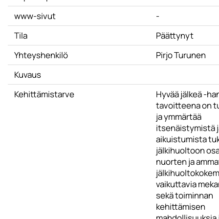
www-sivut
-
Tila
Päättynyt
Yhteyshenkilö
Pirjo Turunen
Kuvaus
Kehittämistarve
Hyvää jälkeä -h
tavoitteena on t
ja ymmärtää
itsenäistymistä 
aikuistumista t
jälkihuoltoon osa
nuorten ja ammat
jälkihuoltokoke
vaikuttavia mek
sekä toiminnan
kehittämisen
mahdollisuuksia 