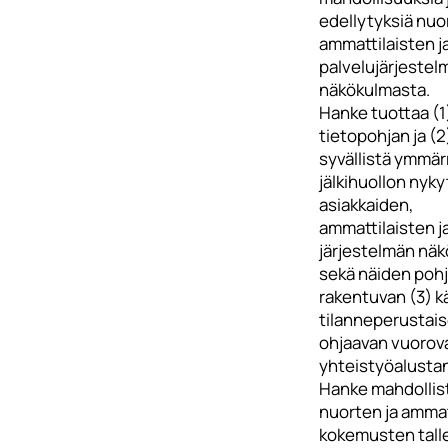
edellytyksiä nuo
ammattilaisten j
palvelujärjestel
näkökulmasta.
Hanke tuottaa (1
tietopohjan ja (2
syvällistä ymmär
jälkihuollon nyky
asiakkaiden,
ammattilaisten j
järjestelmän nä
sekä näiden pohj
rakentuvan (3) k
tilanneperustais
ohjaavan vuorova
yhteistyöalustan
Hanke mahdollis
nuorten ja ammat
kokemusten tall