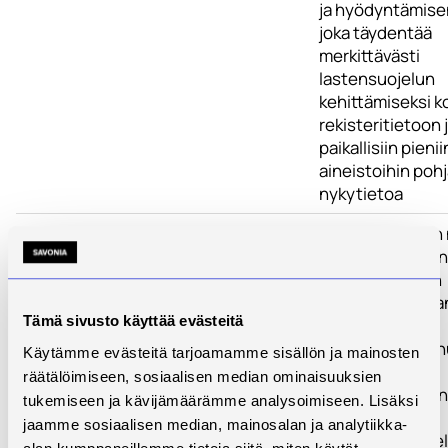
ja hyödyntämisen
joka täydentää
merkittävästi
lastensuojelun
kehittämiseksi k
rekisteritietoon 
paikallisiin pienii
aineistoihin poh
nykytietoa
Toimenpiteet
TP1. Jälkihuollon
ja potentiaalisen
organisatorisen
tulevaisuuskuva
Tämä sivusto käyttää evästeitä
kartoittaminen
TP2. Hyvän jälki
Käytämme evästeitä tarjoamamme sisällön ja mainosten
edellytyksien
räätälöimiseen, sosiaalisen median ominaisuuksien
ymmärtäminen nu
tukemiseen ja kävijämäärämme analysoimiseen. Lisäksi
ammattilaisten
jaamme sosiaalisen median, mainosalan ja analytiikka-
kokemusten ja e