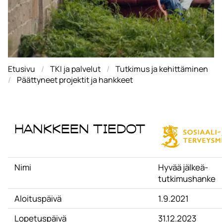
Etusivu
TKI ja palvelut
Tutkimus ja kehittäminen
Päättyneet projektit ja hankkeet
Hankkeen tiedot
Nimi
Hyvää jälkeä-
tutkimushanke
Aloituspäivä
1.9.2021
Lopetuspäivä
31.12.2023