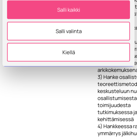
organisatorisest
Salli kaikki
kokemuksellisest
viimeaikaisten
uudistusten jälk
Salli valinta
aikana.
2) Hankkeessa l
syvällistä ymmär
Kiellä
jälkihuollosta nu
ammattilaisten e
arkikokemuksena
3) Hanke osallis
teoreettismeto
keskusteluun nu
osallistumisesta 
toimijuudesta
tutkimuksessa j
kehittämisessä
4) Hankkeessa r
ymmärrys jälkihu