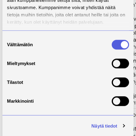
alan kumppaneillemme tietoja siitä, miten käytät
”jälkihuoltoarjen
sivustoamme. Kumppanimme voivat yhdistää näitä
näkökulmasta
tietoja muihin tietoihin, joita olet antanut heille tai joita on
TP3. Edellisissä 
kerätty, kun olet käyttänyt heidän palvelujaan.
kertyvän tiedon 
kehittää jälkihuo
Suostumuksen
monipolvisena ja
Välttämätön
johdonmukaisen
valinta
siirtymänä tunni
vastavuoroisee
Mieltymykset
tunnustamiseen
perustuva ja sitä
perustaisesti oh
Tilastot
(digitaalinen)
vuorovaikutus- j
Markkinointi
yhteistyökäytän
Tulokset
1) Hankkeen tul
rakentuu
Näytä tiedot
valtakunnallisest
tietopohja jälkih