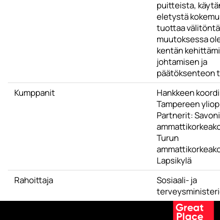
puitteista, käytä
eletystä kokemu
tuottaa välitöntä
muutoksessa ol
kentän kehittäm
johtamisen ja
päätöksenteon t
Kumppanit
Hankkeen koordi
Tampereen yliop
Partnerit: Savon
ammattikorkeako
Turun
ammattikorkeako
Lapsikylä
Rahoittaja
Sosiaali- ja
terveysminister