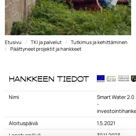
Etusivu
TKI ja palvelut
Tutkimus ja kehittäminen
Päättyneet projektit ja hankkeet
Hankkeen tiedot
Nimi
Smart Water 2.0
-
investointihank
Aloituspäivä
1.5.2021
Lopetuspäivä
30.11.2023