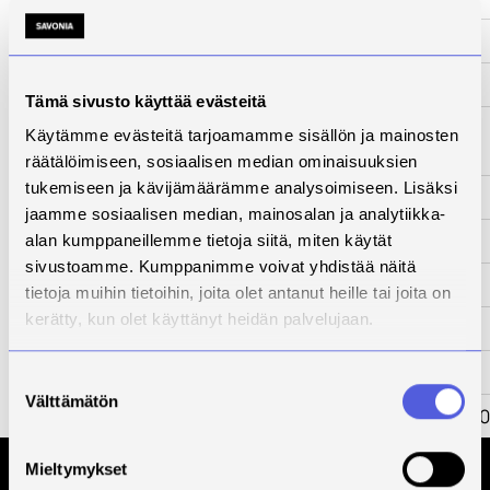
www-sivut
-
Tila
Päättynyt
Tämä sivusto käyttää evästeitä
Yhteyshenkilö
Patryk
Käytämme evästeitä tarjoamamme sisällön ja mainosten
Wójtowicz
räätälöimiseen, sosiaalisen median ominaisuuksien
tukemiseen ja kävijämäärämme analysoimiseen. Lisäksi
Kuvaus
jaamme sosiaalisen median, mainosalan ja analytiikka-
Kehittämistarve
alan kumppaneillemme tietoja siitä, miten käytät
sivustoamme. Kumppanimme voivat yhdistää näitä
Toimenpiteet
tietoja muihin tietoihin, joita olet antanut heille tai joita on
kerätty, kun olet käyttänyt heidän palvelujaan.
Tulokset
Kumppanit
Suostumuksen
Välttämätön
valinta
Rahoittaja
EAKR 2014-2020
Mieltymykset