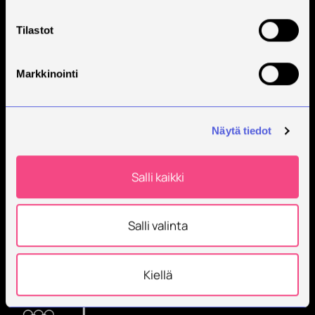
Tilaa Savonian uutiskirje
Tilastot
Markkinointi
Näytä tiedot
Savonia on kansainvälinen työelämäläheinen
korkeakoulu, joka kouluttaa, tutkii, kehittää ja
Salli kaikki
innovoi.
Opiskelijoita + 9000
Salli valinta
Työntekijöitä + 600
Kiellä