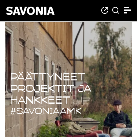
Päättyneet projekt
Päättyneet
projektit ja
hankkeet
#savoniaAMK