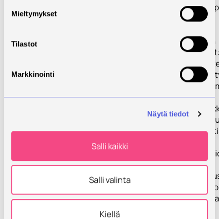
- Linjaston help
Mieltymykset
siirrettävyys
Muita hankkeen
Tilastot
päätuloksia ovat
*Pinnoitteiden t
tutkimus ja kehi
Markkinointi
- 3-arvoinen kro
- Sähkönikkeli
- Kemiallinen nikk
Näytä tiedot
- sekä useat mu
pienemmät testi
Salli kaikki
*Pinnoitusreakti
simulointi
- Kappaleen rip
Salli valinta
- Anodien ja kat
sijoittelu ja suo
- yms.
Kiellä