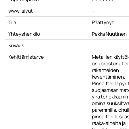
www-sivut
-
Tila
Päättynyt
Yhteyshenkilö
Pekka Nuutinen
Kuvaus
.
Kehittämistarve
Metallien käyttö
on korostunut er
rakenteiden
keventäminen.
Pinnoitteilla pyr
suojaamaan mate
yhä tehokkaamm
ominaisuuksilta
paremmilla, ohuil
pinnoitteilla sää
raaka-aineita ja