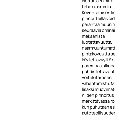
kierrättäen niitä
tehokkaammin.
Keventämisen lis
pinnoitteilla voi
parantaa muun 
seuraavia ominai
mekaanista
luotettavuutta,
naarmuuntumatt
pintakovuutta s
käytettävyyttä el
parempaa ulkonä
puhdistettavuutt
voitelutarpeen
vähentämistä. Me
lisäksi muovimate
niiden pinnoitus
merkittävässä ro
kun puhutaan es
autoteollisuude