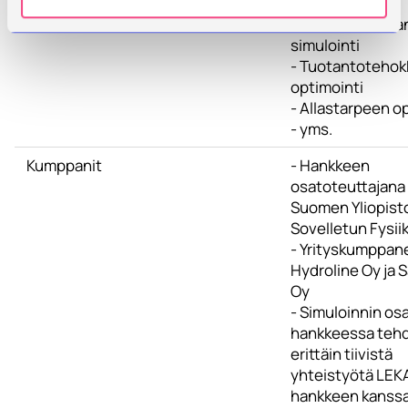
*Pinnoitustuot
simulointi
- Tuotantoteho
optimointi
- Allastarpeen o
- yms.
Kumppanit
- Hankkeen
osatoteuttajana t
Suomen Yliopist
Sovelletun Fysiik
- Yrityskumppane
Hydroline Oy ja
Oy
- Simuloinnin osa
hankkeessa teh
erittäin tiivistä
yhteistyötä LEK
hankkeen kanss