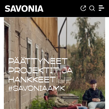
Päättyneet projekt
Päättyneet
projektit ja
hankkeet
#savoniaAMK