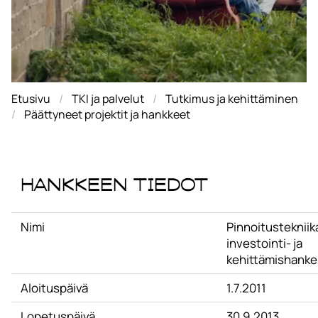
Etusivu
TKI ja palvelut
Tutkimus ja kehittäminen
Päättyneet projektit ja hankkeet
Hankkeen tiedot
Nimi
Pinnoitustekniik
investointi- ja
kehittämishanke
Aloituspäivä
1.7.2011
Lopetuspäivä
30.9.2013