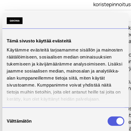
koristepinnoitus
Toimenpiteet
Tulokset
Hankkeessa on k
uutta ajattelua 
entistä tehokka
Tämä sivusto käyttää evästeitä
modulaarinen
Käytämme evästeitä tarjoamamme sisällön ja mainosten
pinnoituslinjasto,
räätälöimiseen, sosiaalisen median ominaisuuksien
saavutettu muu
tukemiseen ja kävijämäärämme analysoimiseen. Lisäksi
seuraavia hyötyj
jaamme sosiaalisen median, mainosalan ja analytiikka-
- lisääntynyt
alan kumppaneillemme tietoja siitä, miten käytät
tuotantotehokk
sivustoamme. Kumppanimme voivat yhdistää näitä
- parempi tuota
tietoja muihin tietoihin, joita olet antanut heille tai joita on
joustavuus
kerätty, kun olet käyttänyt heidän palvelujaan.
- pienempi
kemikaalitilavuu
-> Tarvittavan la
Suostumuksen
Välttämätön
alan vähenemin
valinta
-> Ympäristöystä