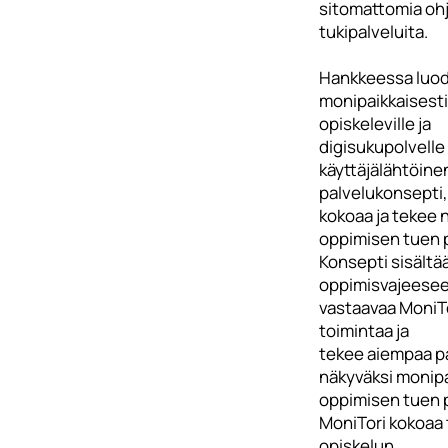
sitomattomia ohj
tukipalveluita.
Hankkeessa luo
monipaikkaisesti
opiskeleville ja
digisukupolvelle
käyttäjälähtöine
palvelukonsepti,
kokoaa ja tekee 
oppimisen tuen p
Konsepti sisältä
oppimisvajeese
vastaavaa MoniT
toimintaa ja
tekee aiempaa 
näkyväksi monip
oppimisen tuen p
MoniTori kokoaa 
opiskelun