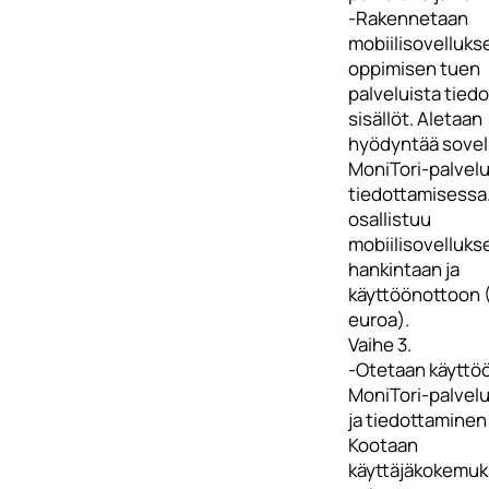
-Rakennetaan
mobiilisovelluks
oppimisen tuen
palveluista tied
sisällöt. Aletaan
hyödyntää sovel
MoniTori-palvelu
tiedottamisessa
osallistuu
mobiilisovellukse
hankintaan ja
käyttöönottoon 
euroa).
Vaihe 3.
-Otetaan käyttö
MoniTori-palvel
ja tiedottaminen 
Kootaan
käyttäjäkokemuks