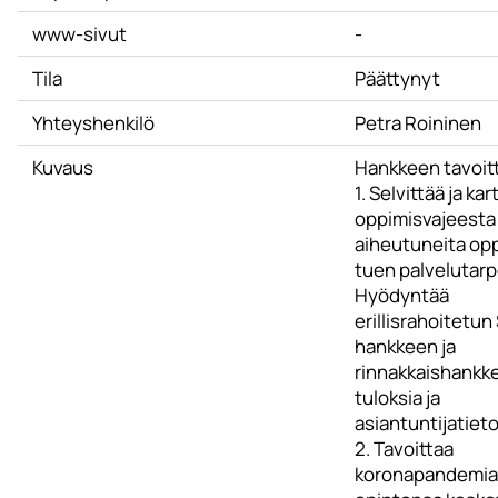
www-sivut
-
Tila
Päättynyt
Yhteyshenkilö
Petra Roininen
Kuvaus
Hankkeen tavoit
1. Selvittää ja kar
oppimisvajeesta
aiheutuneita op
tuen palvelutarp
Hyödyntää
erillisrahoitetun
hankkeen ja
rinnakkaishankk
tuloksia ja
asiantuntijatieto
2. Tavoittaa
koronapandemia