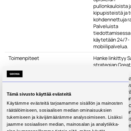
pullonkauloista j
kipupisteistä ja 
kohdennettuja ra
Palveluista
tiedottamisessa
käytetään 24/7-
mobiilipalvelua.
Toimenpiteet
Hanke linkittyy 
strategian Great
Learn -
toteutusohjelma
tavoitteena on v
opiskelijatyytyvä
Tämä sivusto käyttää evästeitä
hyvinvointia. H
Käytämme evästeitä tarjoamamme sisällön ja mainosten
toteuttavat Savo
räätälöimiseen, sosiaalisen median ominaisuuksien
tulosyksiköt. Ha
tukemiseen ja kävijämäärämme analysoimiseen. Lisäksi
erillisrahoitetus
jaamme sosiaalisen median, mainosalan ja analytiikka-
Suotuisa-hankk