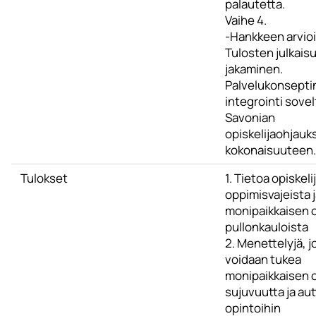
palautetta.
Vaihe 4.
-Hankkeen arvioi
Tulosten julkaisu
jakaminen.
Palvelukonsepti
integrointi sovel
Savonian
opiskelijaohjauk
kokonaisuuteen.
Tulokset
1. Tietoa opiskel
oppimisvajeista 
monipaikkaisen 
pullonkauloista
2. Menettelyjä, jo
voidaan tukea
monipaikkaisen 
sujuvuutta ja au
opintoihin