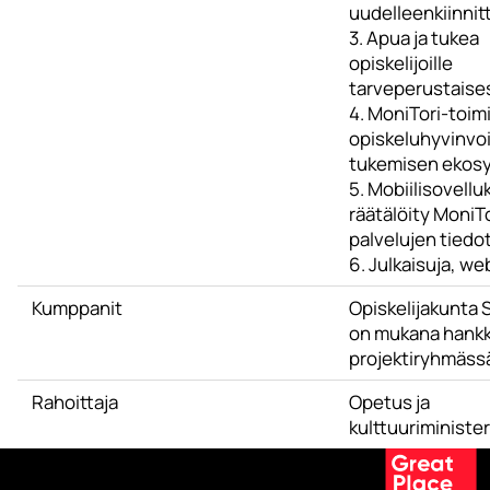
uudelleenkiinni
3. Apua ja tukea
opiskelijoille
tarveperustaises
4. MoniTori-toimi
opiskeluhyvinvo
tukemisen ekos
5. Mobiilisovell
räätälöity MoniTo
palvelujen tied
6. Julkaisuja, we
Kumppanit
Opiskelijakunta
on mukana hank
projektiryhmäss
Rahoittaja
Opetus ja
kulttuuriminister