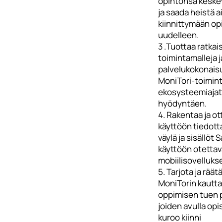
opintonsa keske
ja saada heistä a
kiinnittymään op
uudelleen.
3 .Tuottaa ratkai
toimintamalleja j
palvelukokonais
MoniTori-toimin
ekosysteemiajat
hyödyntäen.
4. Rakentaa ja ot
käyttöön tiedot
väylä ja sisällöt
käyttöön otetta
mobiilisovelluks
5. Tarjota ja räät
MoniTorin kautta 
oppimisen tuen p
joiden avulla opis
kuroo kiinni