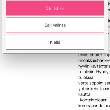
oppiminen/yamk
Salli kaikki
korkeakoulupalv
näkemykset ja
mittaritiedot op
Salli valinta
edistymisestä ja
oppimisvajeista.
Paikannetaan
Kiellä
ongelmakohtia
-Tutustutaan
erillisrahoitettu
rinnakkaishankk
hyviin käytänteisi
tuloksiin. Hyöd
tuloksia
vertaisoppimisen
yhteiskehittämi
kautta.
-Kontaktoidaan
koronapandemia