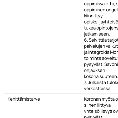
oppimisvajetta, 
oppimisen ongel
kiinnittyy
opiskelijayhteisö
tukea opintojen
jatkamiseen.
6. Selvittää tarjo
palvelujen vaiku
ja integroida Mon
toiminta soveltu
pysyvästi Savon
ohjauksen
kokonaisuuteen.
7. Julkaista tulok
verkostoissa.
Kehittämistarve
Koronan myötä op
siihen liittyvä
yhteisöllisyys ov
pysyvästi