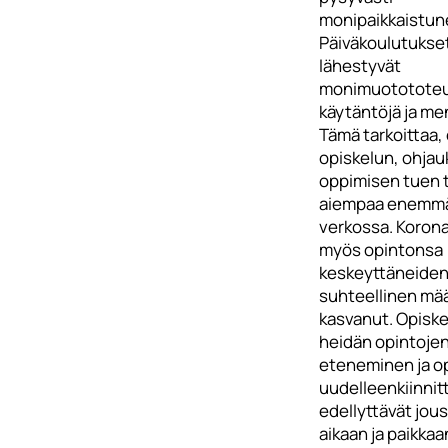
monipaikkaistun
Päiväkoulutukse
lähestyvät
monimuototote
käytäntöjä ja me
Tämä tarkoittaa, 
opiskelun, ohjau
oppimisen tuen t
aiempaa enemm
verkossa. Koron
myös opintonsa
keskeyttäneide
suhteellinen mä
kasvanut. Opiskel
heidän opintoje
eteneminen ja op
uudelleenkiinni
edellyttävät jous
aikaan ja paikkaa