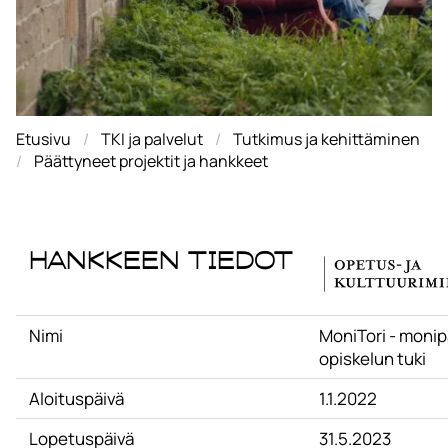
Etusivu
TKI ja palvelut
Tutkimus ja kehittäminen
Päättyneet projektit ja hankkeet
Hankkeen tiedot
Nimi
MoniTori - monip
opiskelun tuki
Aloituspäivä
1.1.2022
Lopetuspäivä
31.5.2023