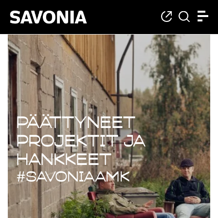
Päättyneet projekt
Päättyneet
projektit ja
hankkeet
#savoniaAMK