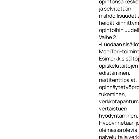
opintonsa keske
ja selvitetään
mahdollisuudet 
heidät kiinnitty
opintoihin uudel
Vaihe 2.
-Luodaan sisällö
MoniTori-toimin
Esimerkkisisältöj
opiskelutaitojen
edistäminen,
rästitenttipajat,
opinnäytetyöpr
tukeminen,
verkkotapahtum
vertaistuen
hyödyntäminen.
Hyödynnetään j
olemassa olevia
palveluita ja ver