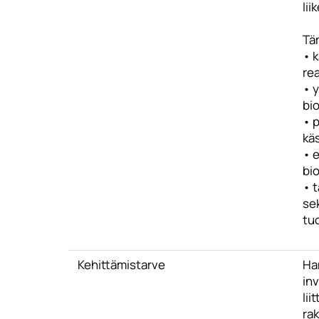
lii
Tä
• k
rea
• y
bio
• p
käs
• 
bi
• t
sek
tuo
Kehittämistarve
Ha
inv
lii
rak