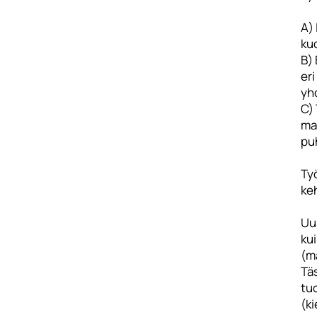
A) 
ku
B) 
eri
yhd
C) 
mas
puh
Työ
keh
Uu
kui
(ma
Täs
tuo
(ki