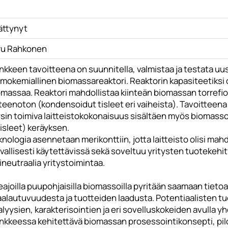
ättynyt
ru Rahkonen
kkeen tavoitteena on suunnitella, valmistaa ja testata uus
rmokemiallinen biomassareaktori. Reaktorin kapasiteetiksi
massaa. Reaktori mahdollistaa kiinteän biomassan torrefioinn
teenoton (kondensoidut tisleet eri vaiheista). Tavoitteen
sin toimiva laitteistokokonaisuus sisältäen myös biomassoj
tisleet) keräyksen.
nologia asennetaan merikonttiin, jotta laitteisto olisi mahd
vallisesti käytettävissä sekä soveltuu yritysten tuotekehi
lineutraalia yritystoimintaa.
ajoilla puupohjaisilla biomassoilla pyritään saamaan tiet
alautuvuudesta ja tuotteiden laadusta. Potentiaalisten tu
lyysien, karakterisointien ja eri sovelluskokeiden avulla 
kkeessa kehitettävä biomassan prosessointikonsepti, pilott