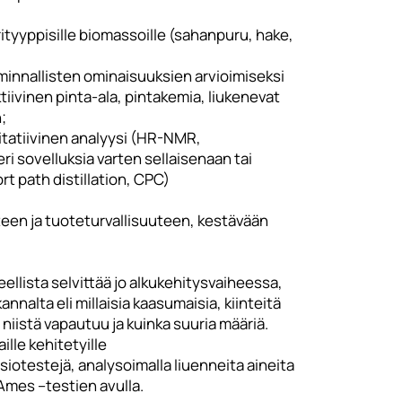
ityyppisille biomassoille (sahanpuru, hake,
toiminnallisten ominaisuuksien arvioimiseksi
tiivinen pinta-ala, pintakemia, liukenevat
;
titatiivinen analyysi (HR-NMR,
i sovelluksia varten sellaisenaan tai
t path distillation, CPC)
uteen ja tuoteturvallisuuteen, kestävään
llista selvittää jo alkukehitysvaiheessa,
nnalta eli millaisia kaasumaisia, kiinteitä
niistä vapautuu ja kuinka suuria määriä.
lle kehitetyille
siotestejä, analysoimalla liuenneita aineita
-Ames –testien avulla.