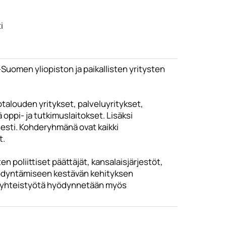
i
uomen yliopiston ja paikallisten yritysten
talouden yritykset, palveluyritykset,
 oppi- ja tutkimuslaitokset. Lisäksi
esti. Kohderyhmänä ovat kaikki
t.
n poliittiset päättäjät, kansalaisjärjestöt,
hyödyntämiseen kestävän kehityksen
tysyhteistyötä hyödynnetään myös