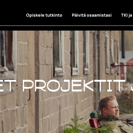
Opiskele tutkinto
Päivitä osaamistasi
TKI ja
t projektit 
t projektit 