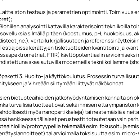
Laitteiston testaus ja parametrien optimointi. Toimivuus er
oret);
Biohiilen analysointi kattavilla karakterisointitekniikoilla 
 sovelluksia silmällä pitäen (koostumus, pH, huokoisuus, ak
isteet jne.), vertailu kirjallisuuteen ja referenssinäytteisiin
Testiajoissa kerättyjen tisletuotteiden kvantitointi ja kvan
saspektrometriat, FTIR) käyttöpotentiaalin arvioimiseksi er
distettuna skaalautuvilla moderneilla tekniikoillamme (shor
paketti 3: Huolto- ja käyttökoulutus. Prosessin turvallisu
itykseen ja Vihreään siirtymään liittyvät näkökohdat.
sien biotuoteaihioiden jatkohyödyntämisen kannalta on olee
nka turvallisia tuotteet ovat sekä ihmisen että ympäristön ka
hdollisesti myös nanopartikkeleja) tai nestemäisiä aineita 
sä hankkeessa tällaiset perustestit toteutetaan vain parhai
teaihioille/prototyypeille tekemällä esim. fokusoituja emis
errätyslannoitteet) tai arvioimalla toksisuutta esim. micro