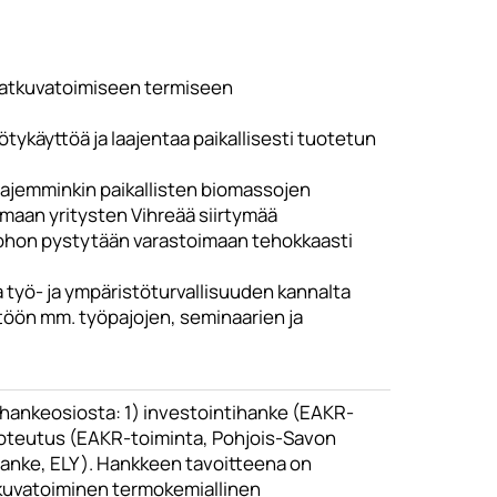
n jatkuvatoimiseen termiseen
tykäyttöä ja laajentaa paikallisesti tuotetun
laajemminkin paikallisten biomassojen
emaan yritysten Vihreää siirtymää
johon pystytään varastoimaan tehokkaasti
 työ- ja ympäristöturvallisuuden kannalta
ttöön mm. työpajojen, seminaarien ja
hankeosiosta: 1) investointihanke (EAKR-
a toteutus (EAKR-toiminta, Pohjois-Savon
ahanke, ELY ). Hankkeen tavoitteena on
atkuvatoiminen termokemiallinen