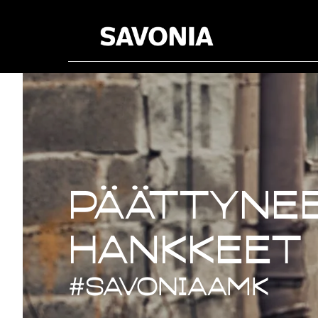
Päättynee
Päättynee
hankkeet
#savoniaAMK