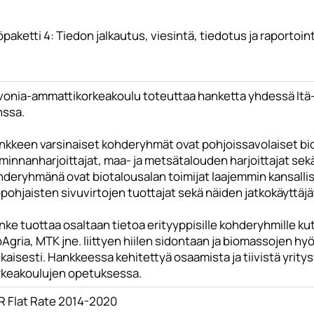
paketti 4: Tiedon jalkautus, viesintä, tiedotus ja raportoint
vonia-ammattikorkeakoulu toteuttaa hanketta yhdessä Itä-S
nssa.
nkkeen varsinaiset kohderyhmät ovat pohjoissavolaiset bio
minnanharjoittajat, maa- ja metsätalouden harjoittajat sekä
hderyhmänä ovat biotalousalan toimijat laajemmin kansallis
pohjaisten sivuvirtojen tuottajat sekä näiden jatkokäyttäjä
ke tuottaa osaltaan tietoa erityyppisille kohderyhmille kute
oAgria, MTK jne. liittyen hiilen sidontaan ja biomassojen 
kaisesti. Hankkeessa kehitettyä osaamista ja tiivistä yri
rkeakoulujen opetuksessa.
R Flat Rate 2014-2020