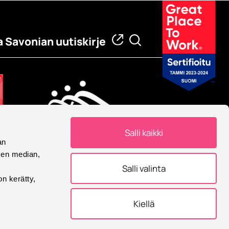
a Savonian uutiskirje
Salli kaikki
an
Eurooppalainen yliopisto
sen median,
Savonia on mukana
Salli valinta
Eurooppalainen yliopisto -
on kerätty,
allianssissa.
Kiellä
tukset