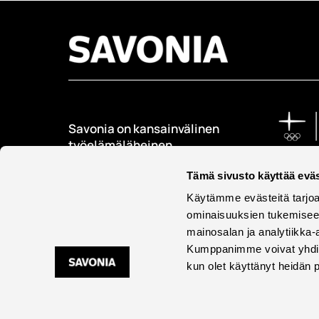
Savonia on kansainvälinen
työelämäläheinen
korkeakoulu, joka
kouluttaa, tutkii, kehittää
Tämä sivusto käyttää eväs
ja innovoi.
Käytämme evästeitä tarjoa
ominaisuuksien tukemisee
Opiskelijoita + 9000
mainosalan ja analytiikka-
Työntekijöitä + 600
Kumppanimme voivat yhdistää 
kun olet käyttänyt heidän 
Saavu