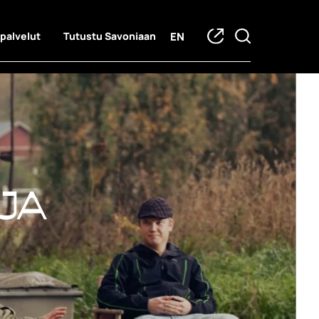
EN
 palvelut
Tutustu Savoniaan
ja hankkeet
ja