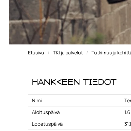
Etusivu
TKI ja palvelut
Tutkimus ja kehit
Hankkeen tiedot
Nimi
Te
Aloituspäivä
1.
Lopetuspäivä
31.