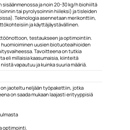
h sisäänmenossa ja noin 20-30 kg/h biohiiltä
innin tai pyrolysoinnin hiileksi) ja tisleiden
loissa). Teknologia asennetaan merikonttiin,
ttökohteisiin ja käyttäjäystävällinen.
töönottoon, testaukseen ja optimointiin.
n huomioiminen uusien biotuoteaihioiden
hitysvaiheessa. Tavoitteena on tutkia
 eli millaisia kaasumaisia, kiinteitä
niistä vapautuu ja kuinka suuria määriä.
 jaoteltu neljään työpakettiin, jotka
eena on saada mukaan laajasti erityyppisiä
kulmasta
 optimointi.