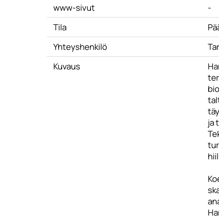
www-sivut
-
Tila
Pä
Yhteyshenkilö
Ta
Kuvaus
Han
te
bio
tal
täy
ja 
Tek
tur
hii
Koe
ska
ana
Han