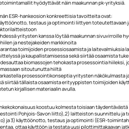
ketoimintamallit hyödyttävät näin maakunnan pk-yrityksiä.
män ESR-hankeosion konkreettisia tavoitteita ovat:
äyttöönotto, testaus ja optimointi liittyen toteutettavaa
ktorilaitteistoon
hdessä yritysten kanssa löytää maakunnan sivuvirroille hyö
hiilen ja nestejakeiden markkinoita
arantaa toimijoiden prosessiosaamista ja laitevalmiuksia 
ittelyssä ja kaupallistamisessa sekä siirtää osaamista tuk
edesauttaa biomassojen tehokasta prosessointia hiileksi, 
omassaan sitoutunutta hiiltä
arkastella prosessointikonseptia yritysten näkökulmasta ja
ä siirtää tällaista osaamista erityyppisten toimijoiden käy
tetun kirjallisen materiaalin avulla.
nkekokonaisuus koostuu kolmesta toisiaan täydentävästä 
estointi Pohjois-Savon liitto),2) laitteiston suunnittelu j
tto) ja 3) käyttöönotto, testaus ja optimointi (ESR-toimint
entaa, ottaa käyttöön ja testata uusi pilottimittakaavan j