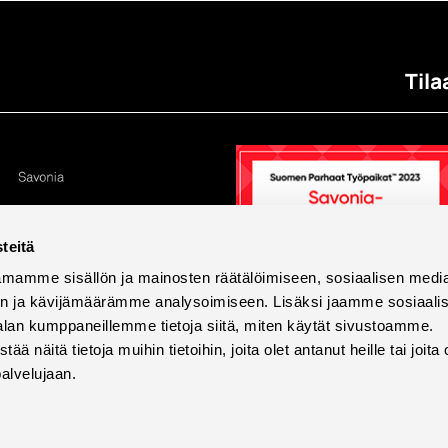
Tila
teitä
mamme sisällön ja mainosten räätälöimiseen, sosiaalisen medi
n ja kävijämäärämme analysoimiseen. Lisäksi jaamme sosiaali
alan kumppaneillemme tietoja siitä, miten käytät sivustoamme.
näitä tietoja muihin tietoihin, joita olet antanut heille tai joita 
palvelujaan.
tettavuus
Tietosuoja ja evästeet
Väärinkäytösilmoi