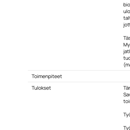
bio
ulo
tal
jot
Tä
My
jat
tuo
(ma
Toimenpiteet
Tulokset
Tä
Sa
toi
Ty
Ty