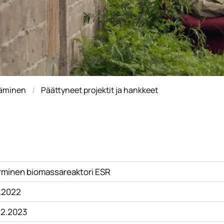
täminen
Päättyneet projektit ja hankkeet
rminen biomassareaktori ESR
6.2022
12.2023