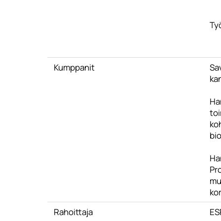
Työ
Kumppanit
Sa
ka
Ha
toi
ko
bio
Han
Pr
mu
ko
Rahoittaja
ES