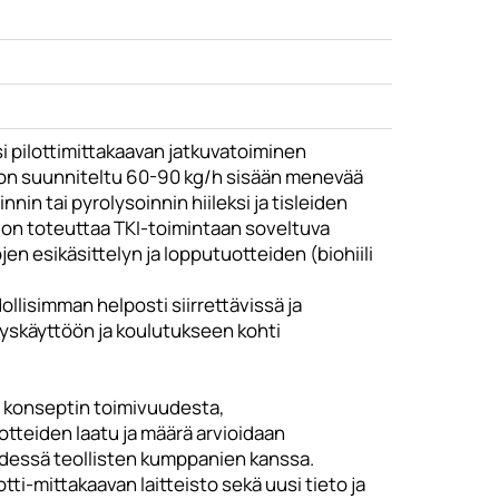
i pilottimittakaavan jatkuvatoiminen
 on suunniteltu 60-90 kg/h sisään menevää
in tai pyrolysoinnin hiileksi ja tisleiden
a on toteuttaa TKI-toimintaan soveltuva
en esikäsittelyn ja lopputuotteiden (biohiili
ollisimman helposti siirrettävissä ja
tyskäyttöön ja koulutukseen kohti
oa konseptin toimivuudesta,
otteiden laatu ja määrä arvioidaan
yhdessä teollisten kumppanien kanssa.
i-mittakaavan laitteisto sekä uusi tieto ja