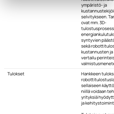
ympäristö- ja
kustannustekijö
selvitykseen. Tar
ovat mm. 3D-
tulostusprosess
energiankulutuk
syntyvien pääst
sekä robottitul
kustannusten ja
vertailu perinteis
valmistusmenete
Tulokset
Hankkeen tuloks
robottitulostusl
sellaiseen käytt
niillä voidaan te
yrityksiä hyödyt
ja kehitystoimint