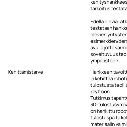
kehityshankkeess
tarkoitus testata
Edellä olevia rat
testataan hank
olevien yrityste
esimerkkien/de
avulla jotta varm
soveltuvuus teo
ympäristöön.
Kehittämistarve
Hankkeen tavoitt
ja kehittää robot
tulostusta teoll
käyttöön.
Tutkimus tapaht
3D-tulostusympä
on hankittu robot
tulostuspäitä ko
materiaalin valm