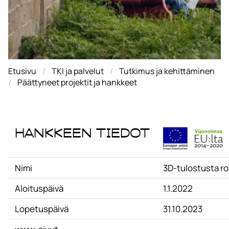
Etusivu
TKI ja palvelut
Tutkimus ja kehittäminen
Päättyneet projektit ja hankkeet
Hankkeen tiedot
Nimi
3D-tulostusta ro
Aloituspäivä
1.1.2022
Lopetuspäivä
31.10.2023