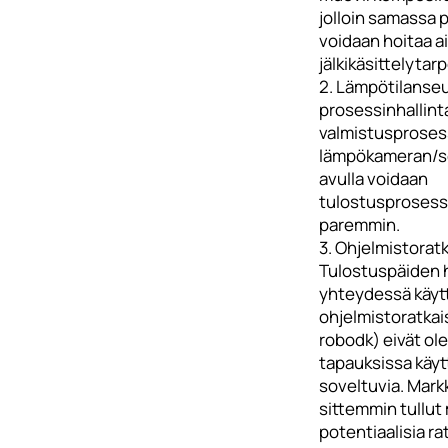
jolloin samassa 
voidaan hoitaa a
jälkikäsittelytar
2. Lämpötilanseu
prosessinhallint
valmistusproses
lämpökameran/s
avulla voidaan
tulostusprosessi
paremmin.
3. Ohjelmistoratk
Tulostuspäiden 
yhteydessä käyt
ohjelmistoratkai
robodk) eivät ole
tapauksissa käyt
soveltuvia. Markk
sittemmin tullu
potentiaalisia rat