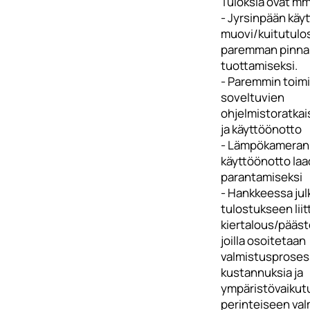
Tuloksia ovat mm
- Jyrsinpään käy
muovi/kuitutulo
paremman pinna
tuottamiseksi.
- Paremmin toim
soveltuvien
ohjelmistoratkai
ja käyttöönotto
- Lämpökameran
käyttöönotto la
parantamiseksi
- Hankkeessa jul
tulostukseen liit
kiertalous/pääst
joilla osoitetaan
valmistusprosess
kustannuksia ja
ympäristövaikut
perinteiseen va