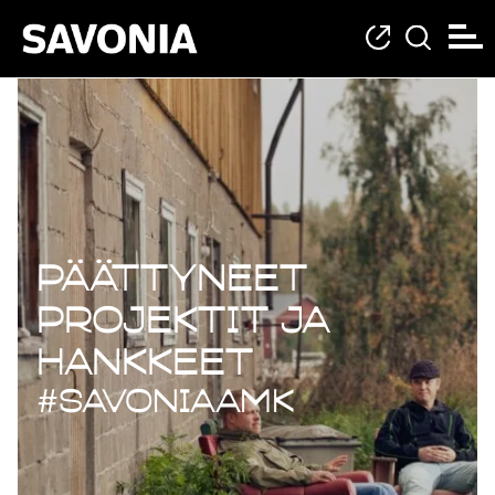
Päättyneet projekt
Päättyneet
projektit ja
hankkeet
#savoniaAMK