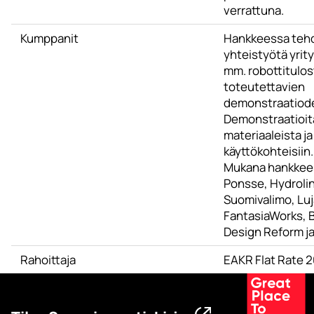
verrattuna.
Kumppanit
Hankkeessa teh
yhteistyötä yrit
mm. robottitulost
toteutettavien
demonstraatiode
Demonstraatioit
materiaaleista ja 
käyttökohteisiin.
Mukana hankkee
Ponsse, Hydrolin
Suomivalimo, Luj
FantasiaWorks, 
Design Reform ja
Rahoittaja
EAKR Flat Rate 