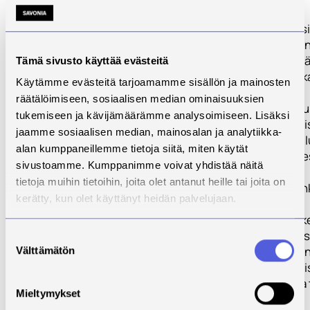
TP1:
Muovin/komposii
3D-tulostamine
- Työpaketin sis
Tämä sivusto käyttää evästeitä
jälkikäsittelyrat
Käytämme evästeitä tarjoamamme sisällön ja mainosten
ja käyttöönotto,
räätälöimiseen, sosiaalisen median ominaisuuksien
materiaalitestau
tukemiseen ja kävijämäärämme analysoimiseen. Lisäksi
ohjelmistoratkai
jaamme sosiaalisen median, mainosalan ja analytiikka-
kartoitus/vertai
alan kumppaneillemme tietoja siitä, miten käytät
ja tulostusprose
sivustoamme. Kumppanimme voivat yhdistää näitä
tietoja muihin tietoihin, joita olet antanut heille tai joita on
TP2: Metallin la
kerätty, kun olet käyttänyt heidän palvelujaan.
suorakerrostus
- Työpaketissa k
tulostusprosessi
Suostumuksen
sekä soveltuvie
Välttämätön
valinta
ohjelmistoratkai
kartoitukseen ja
Mieltymykset