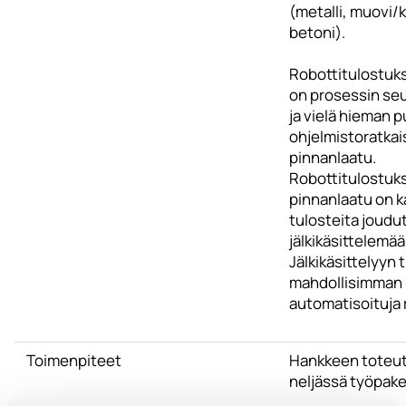
(metalli, muovi/k
betoni).
Robottitulostuk
on prosessin se
ja vielä hieman p
ohjelmistoratkais
pinnanlaatu.
Robottitulostuk
pinnanlaatu on k
tulosteita joudu
jälkikäsittelemään
Jälkikäsittelyyn t
mahdollisimman
automatisoituja r
Toimenpiteet
Hankkeen toteu
neljässä työpake