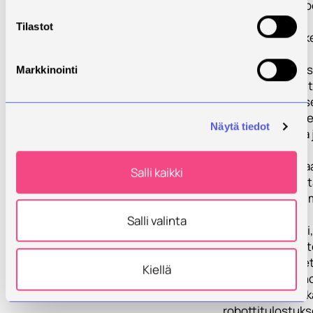
TP3: Betonin ja 
3D-tulostus
Tilastot
- Työpaketissa k
parantamaan
tulostusprosess
Markkinointi
käytettävyyttä, 
betonitulostuks
hyödyntämistä e
Näytä tiedot
käyttökohteissa 
potentiaalisia
tulostusmateriaal
Salli kaikki
testataan ja vert
soveltuvia ohjel
Salli valinta
TP4: Raportointi
kiertalous/pääs
- Neljäs työpaket
Kiellä
projektin hallinno
raportointiin sek
robottitulostukse