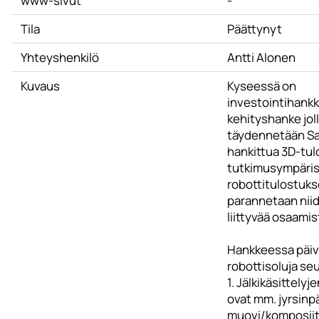
www-sivut
-
Tila
Päättynyt
Yhteyshenkilö
Antti Alonen
Kuvaus
Kyseessä on
investointihankk
kehityshanke jol
täydennetään Sa
hankittua 3D-tu
tutkimusympäri
robottitulostuks
parannetaan nii
liittyvää osaamis
Hankkeessa päiv
robottisoluja seu
1. Jälkikäsittelyj
ovat mm. jyrsinp
muovi/komposiit