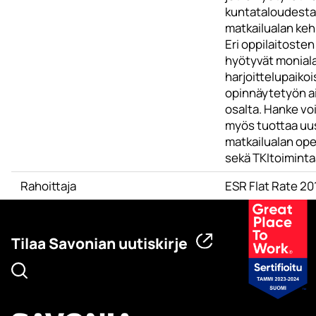
kuntataloudesta 
matkailualan keh
Eri oppilaitosten
hyötyvät moniala
harjoittelupaikoi
opinnäytetyön a
osalta. Hanke vo
myös tuottaa uus
matkailualan op
sekä TKItoiminta
Rahoittaja
ESR Flat Rate 2
Tilaa Savonian uutiskirje