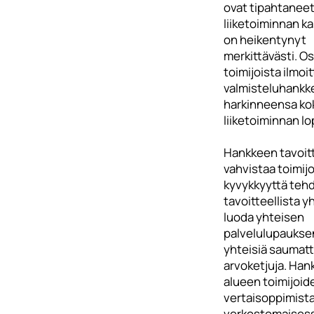
ovat tipahtaneet
liiketoiminnan k
on heikentynyt
merkittävästi. O
toimijoista ilmoit
valmisteluhankk
harkinneensa ko
liiketoiminnan l
Hankkeen tavoit
vahvistaa toimij
kyvykkyyttä teh
tavoitteellista y
luoda yhteisen
palvelulupauksen
yhteisiä saumat
arvoketjuja. Han
alueen toimijoid
vertaisoppimist
verkostomaises