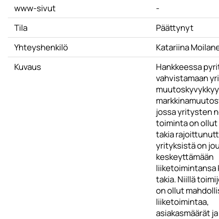
www-sivut
-
Tila
Päättynyt
Yhteyshenkilö
Katariina Moilan
Kuvaus
Hankkeessa pyri
vahvistamaan yr
muutoskyvykkyy
markkinamuutost
jossa yritysten 
toiminta on ollu
takia rajoittunut
yrityksistä on j
keskeyttämään
liiketoimintansa
takia. Niillä toimijo
on ollut mahdoll
liiketoimintaa,
asiakasmäärät ja 