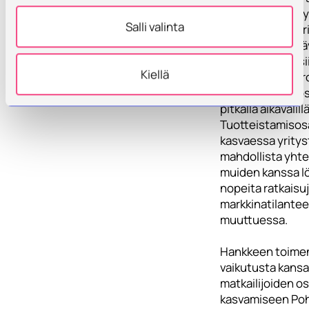
muutoskyvykkyy
Salli valinta
ja tämä auttaa yr
toimimaan kestäv
reagoimaan uusi
Kiellä
mahdollisiin, ko
kaltaisiin muutos
pitkällä aikavälillä
Tuotteistamiso
kasvaessa yritys
mahdollista yht
muiden kanssa l
nopeita ratkaisu
markkinatilantee
muuttuessa.
Hankkeen toimenp
vaikutusta kansa
matkailijoiden 
kasvamiseen Poh