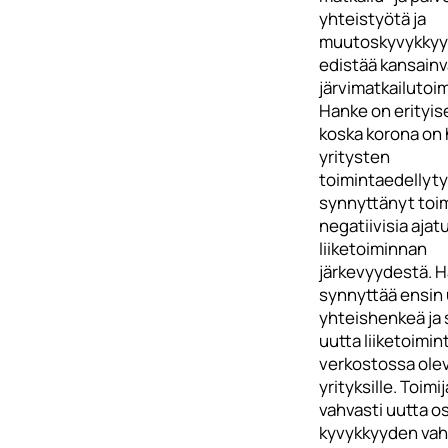
yhteistyötä ja
muutoskyvykkyy
edistää kansainv
järvimatkailutoi
Hanke on erityis
koska korona on
yritysten
toimintaedellyty
synnyttänyt toimi
negatiivisia ajat
liiketoiminnan
järkevyydestä. 
synnyttää ensin 
yhteishenkeä ja 
uutta liiketoimint
verkostossa olev
yrityksille. Toimi
vahvasti uutta o
kyvykkyyden vah