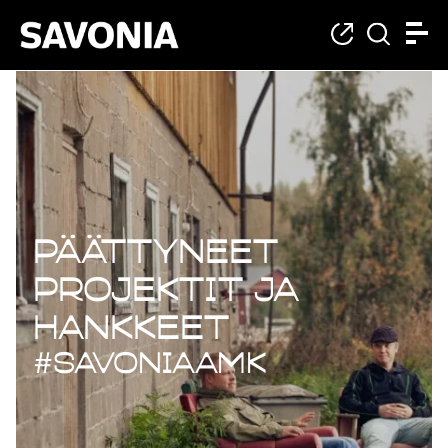
Päättyneet projekt
Päättyneet
projektit ja
hankkeet
#savoniaAMK