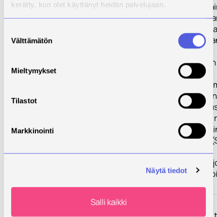
kerätty, kun olet käyttänyt heidän palvelujaan.
osallistujakohta
analyysi nykytila
tulevaisuuden ta
Suostumuksen
tavoitteista (Br
Välttämätön
valinta
TP 2. Yhteinen
tuotteistaminen
Mieltymykset
(Brande vastaa)
TP 3. Asiakasym
valmennus (Bran
Tilastot
TP 4. Tulevaisuu
maakunnallisen 
johtamisen malli
Markkinointi
jalkauttaminen (
vastaa)
TP 5. Hankkeen 
Näytä tiedot
viestintä ja arvi
ja Savonia)
Salli kaikki
Tulokset
Hankkeeseen
osallistuneiden 