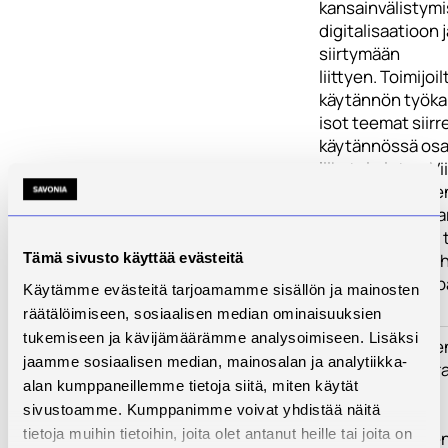
kansainvälistym
digitalisaatioon 
siirtymään
liittyen. Toimijoi
käytännön työkalu
isot teemat siirr
käytännössä osa
liiketoimintaa. V
korona opetti sen
ei pärjää, vaan t
verkostomaista 
että saadaan keh
Tämä sivusto käyttää evästeitä
paikallista isom
Käytämme evästeitä tarjoamamme sisällön ja mainosten
liiketoimintaa.
räätälöimiseen, sosiaalisen median ominaisuuksien
tukemiseen ja kävijämäärämme analysoimiseen. Lisäksi
Toimenpiteet
Hankkeen toime
jaamme sosiaalisen median, mainosalan ja analytiikka-
rakentuvat seur
alan kumppaneillemme tietoja siitä, miten käytät
työpaketeista:
sivustoamme. Kumppanimme voivat yhdistää näitä
tietoja muihin tietoihin, joita olet antanut heille tai joita on
TP 1. Osallistujie