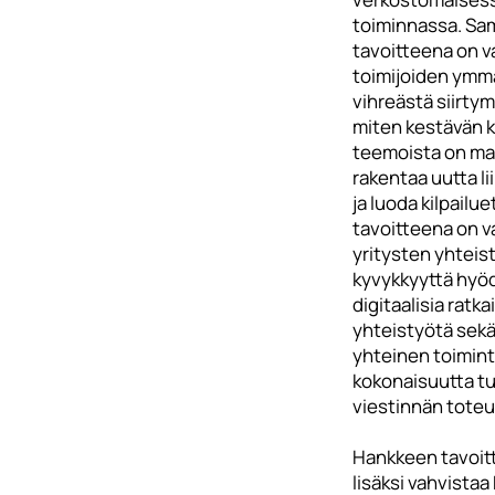
toiminnassa. Sam
tavoitteena on v
toimijoiden ymm
vihreästä siirtymä
miten kestävän 
teemoista on ma
rakentaa uutta li
ja luoda kilpailue
tavoitteena on v
yritysten yhteis
kyvykkyyttä hyö
digitaalisia ratk
yhteistyötä sekä
yhteinen toimint
kokonaisuutta t
viestinnän tote
Hankkeen tavoit
lisäksi vahvistaa