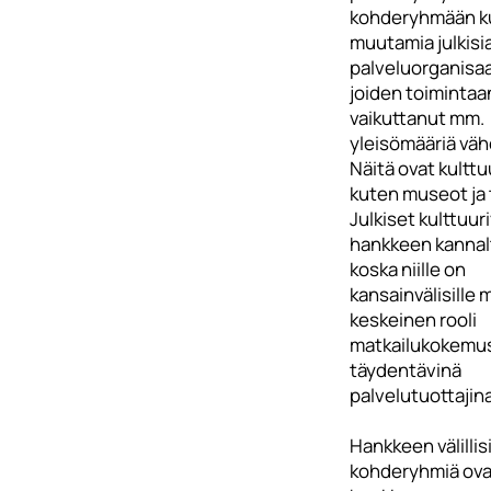
kohderyhmään k
muutamia julkisi
palveluorganisaa
joiden toimintaa
vaikuttanut mm.
yleisömääriä vä
Näitä ovat kulttu
kuten museot ja t
Julkiset kulttuur
hankkeen kannalt
koska niille on
kansainvälisille m
keskeinen rooli
matkailukokemu
täydentävinä
palvelutuottajina
Hankkeen välillis
kohderyhmiä ova