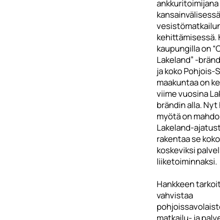
ankkuritoimijana
kansainvälisess
vesistömatkailu
kehittämisessä.
kaupungilla on “C
Lakeland” -bränd
ja koko Pohjois-
maakuntaa on ke
viime vuosina La
brändin alla. Ny
myötä on mahdol
Lakeland-ajatust
rakentaa se kok
koskeviksi palvelu
liiketoiminnaksi.
Hankkeen tarkoi
vahvistaa
pohjoissavolais
matkailu- ja palv