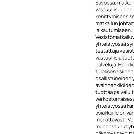
Savossa, matkai
vastuullisuuden
kehittymiseen s
matkailun johtam
jalkautumiseen.
Vesistömatkailu
yhteistyössä syn
testattuja vesist
vastuullisia tuott
palveluja. Hankk
tuloksena siihen
osallistuneiden 
avainhenkilöiden
tuottaa palvelui
verkostomaises
yhteistyössä kans
asiakkaille on va
merkittävästi. Ve
muodostunut yh
näkemys tavoitte