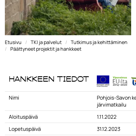
Etusivu
TKI ja palvelut
Tutkimus ja kehittäminen
Päättyneet projektit ja hankkeet
Hankkeen tiedot
Nimi
Pohjois-Savon k
järvimatkailu
Aloituspäivä
1.11.2022
Lopetuspäivä
31.12.2023