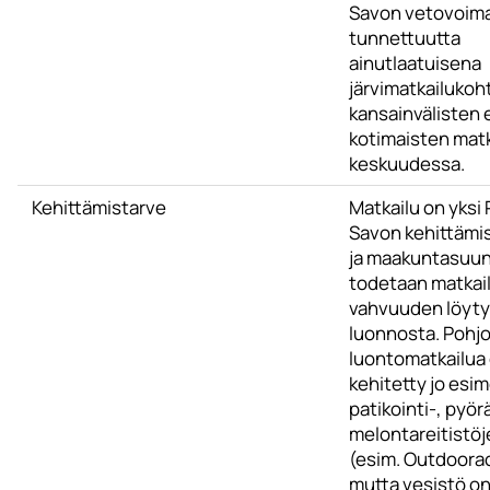
Savon vetovoima
tunnettuutta
ainutlaatuisena
järvimatkailukoh
kansainvälisten 
kotimaisten matk
keskuudessa.
Kehittämistarve
Matkailu on yksi 
Savon kehittämis
ja maakuntasuu
todetaan matkail
vahvuuden löyt
luonnosta. Pohj
luontomatkailua
kehitetty jo esim
patikointi-, pyörä
melontareitistöj
(esim. Outdoorac
mutta vesistö o