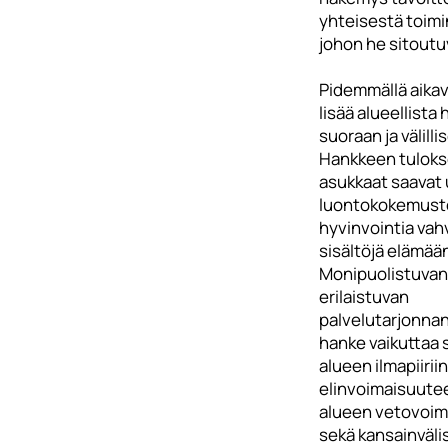
yhteisestä toimi
johon he sitoutu
Pidemmällä aikav
lisää alueellista
suoraan ja välillis
Hankkeen tuloks
asukkaat saavat 
luontokokemust
hyvinvointia vah
sisältöjä elämää
Monipuolistuvan 
erilaistuvan
palvelutarjonnan
hanke vaikuttaa
alueen ilmapiiriin
elinvoimaisuutee
alueen vetovoim
sekä kansainväli