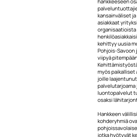
hankkeeseen osal
palveluntuottaji
kansainväliset ja
asiakkaat yrityksi
organisaatioista
henkilöasiakkaisii
kehittyy uusia mo
Pohjois-Savoon 
viipyä pitempään
Kehittämistyöst
myös paikalliset
joille laajentunut
palvelutarjoama 
luontopalvelut t
osaksi lähitarjon
Hankkeen välillis
kohderyhmiä ov
pohjoissavolaise
jotka hyötyvät k