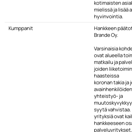
kotimaisten asia
mielissä ja lisää
hyvinvointia.
Kumppanit
Hankkeen päätot
Brande Oy.
Varsinaisia kohd
ovat alueella toi
matkailu ja palve
joiden liiketoimin
haasteissa
koronan takia ja 
avainhenkilöiden
yhteistyö- ja
muutoskyvykkyyt
syytä vahvistaa.
yrityksiä ovat kai
hankkeeseen osa
palveluyritykset