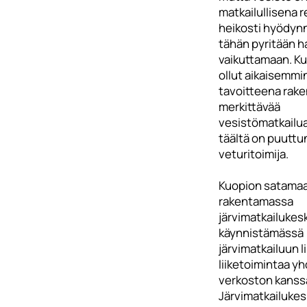
matkailullisena 
heikosti hyödynn
tähän pyritään h
vaikuttamaan. K
ollut aikaisemmi
tavoitteena rak
merkittävää
vesistömatkailu
täältä on puuttu
veturitoimija.
Kuopion satamaa
rakentamassa
järvimatkailukes
käynnistämässä
järvimatkailuun l
liiketoimintaa y
verkoston kanss
Järvimatkailukes