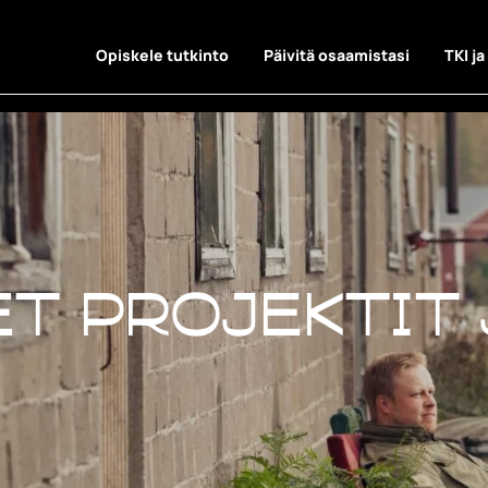
Opiskele tutkinto
Päivitä osaamistasi
TKI ja
t projektit 
t projektit 