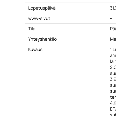
Lopetuspäivä
31
www-sivut
-
Tila
Pä
Yhteyshenkilö
Me
Kuvaus
1.L
amm
lai
2.O
su
3.
su
suu
te
4.K
ET
su