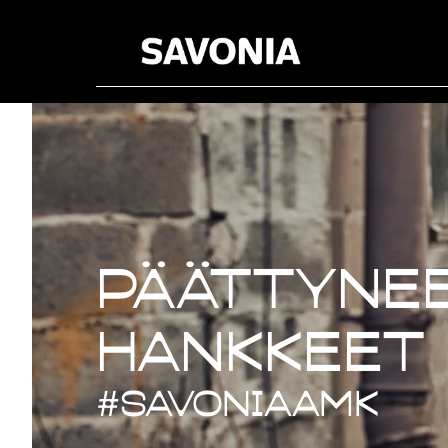
Päättynee
Päättynee
hankkeet
#savoniaAMK