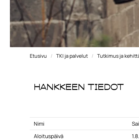
Etusivu
TKI ja palvelut
Tutkimus ja kehit
Hankkeen tiedot
Nimi
Sa
Aloituspäivä
1.