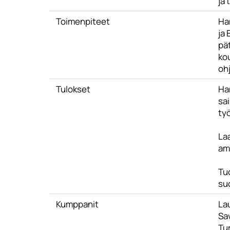
ja
Toimenpiteet
Han
ja
pä
ko
oh
Tulokset
Ha
sa
ty
La
am
Tu
su
Kumppanit
La
Sa
Tu