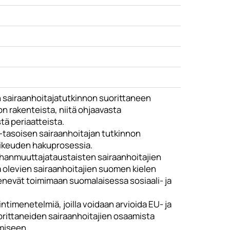
en sairaanhoitajatutkinnon suorittaneen
n rakenteista, niitä ohjaavasta
tä periaatteista.
 -tasoisen sairaanhoitajan tutkinnon
oikeuden hakuprosessia.
ahanmuuttajataustaisten sairaanhoitajien
olevien sairaanhoitajien suomen kielen
ykenevät toimimaan suomalaisessa sosiaali- ja
ntimenetelmiä, joilla voidaan arvioida EU- ja
orittaneiden sairaanhoitajien osaamista
miseen.