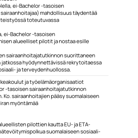
lella, ei-Bachelor -tasoisen
20 sairaanhoitajaa) mahdollisuus täydentää
teistyössä toteutuvassa
a, ei-Bachelor -tasoisen
n alueelliset pilotit ja nostaa esille
sen sairaanhoitajatutkinnon suorittaneen
n jatkossa hyödynnettävissä rekrytoitaessa
siaali- ja terveydenhuollossa.
keakoulut ja työelämäorganisaatiot
or -tasoisen sairaanhoitajatutkinnon
 Ko. sairaanhoitajien pääsy suomalaiseen
viran myöntämää
eellisten pilottien kautta EU- ja ETA-
 pätevöitymispolkua suomalaiseen sosiaali-