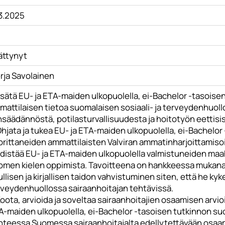
.3.2025
ättynyt
rja Savolainen
isätä EU- ja ETA-maiden ulkopuolella, ei-Bachelor -tasois
attilaisen tietoa suomalaisen sosiaali- ja terveydenhuollo
nsäädännöstä, potilasturvallisuudesta ja hoitotyön eettisis
hjata ja tukea EU- ja ETA-maiden ulkopuolella, ei-Bachelor
orittaneiden ammattilaisten Valviran ammatinharjoittamis
Edistää EU- ja ETA-maiden ulkopuolella valmistuneiden ma
omen kielen oppimista. Tavoitteena on hankkeessa mukana 
llisen ja kirjallisen taidon vahvistuminen siten, että he k
rveydenhuollossa sairaanhoitajan tehtävissä.
oota, arvioida ja soveltaa sairaanhoitajien osaamisen arvioi
A-maiden ulkopuolella, ei-Bachelor -tasoisen tutkinnon su
hteessa Suomessa sairaanhoitajalta edellytettävään osaa