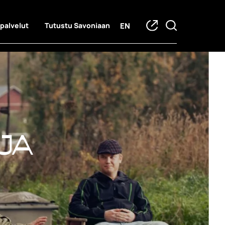
EN
 palvelut
Tutustu Savoniaan
ja hankkeet
ja