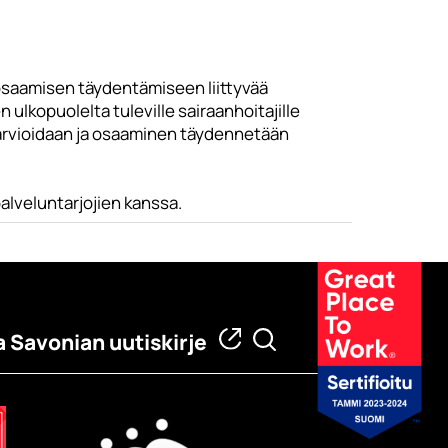
saamisen täydentämiseen liittyvää
lkopuolelta tuleville sairaanhoitajille
 arvioidaan ja osaaminen täydennetään
alveluntarjojien kanssa.
a Savonian uutiskirje