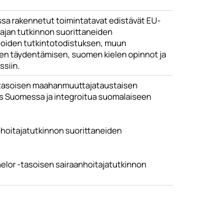
issa rakennetut toimintatavat edistävät EU-
tajan tutkinnon suorittaneiden
mioiden tutkintotodistuksen, muun
n täydentämisen, suomen kielen opinnot ja
siin.
 -tasoisen maahanmuuttajataustaisen
us Suomessa ja integroitua suomalaiseen
nhoitajatutkinnon suorittaneiden
elor -tasoisen sairaanhoitajatutkinnon