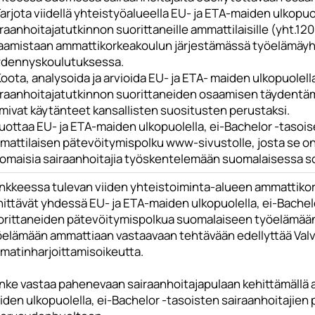
arjota viidellä yhteistyöalueella EU- ja ETA-maiden ulkopuo
raanhoitajatutkinnon suorittaneille ammattilaisille (yht.1
aamistaan ammattikorkeakoulun järjestämässä työelämäyh
ydennyskoulutuksessa.
oota, analysoida ja arvioida EU- ja ETA- maiden ulkopuolell
raanhoitajatutkinnon suorittaneiden osaamisen täydentämise
imivat käytänteet kansallisten suositusten perustaksi.
Tuottaa EU- ja ETA-maiden ulkopuolella, ei-Bachelor -tasoi
mattilaisen pätevöitymispolku www-sivustolle, josta se o
komaisia sairaanhoitajia työskentelemään suomalaisessa so
nkkeessa tulevan viiden yhteistoiminta-alueen ammattikor
hittävät yhdessä EU- ja ETA-maiden ulkopuolella, ei-Bachel
orittaneiden pätevöitymispolkua suomalaiseen työelämään.
öelämään ammattiaan vastaavaan tehtävään edellyttää Val
matinharjoittamisoikeutta.
ke vastaa pahenevaan sairaanhoitajapulaan kehittämällä alu
iden ulkopuolella, ei-Bachelor -tasoisten sairaanhoitajien