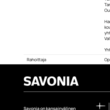
Ta
Ou
Ha
kou
yh
Va
Yht
Rahoittaja
Ope
Savonia on kansainvälinen