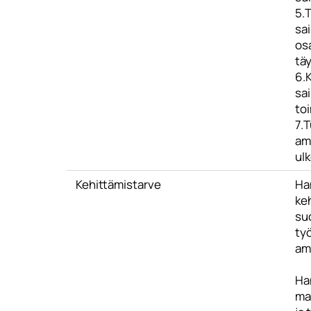
5.T
sai
os
tä
6.K
sai
to
7.
am
ul
Kehittämistarve
Ha
ke
su
ty
am
Han
ma