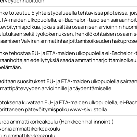
 terveydenhuoltoon.
ke toteutuu 5 yhteistyöalueella tehtävissä piloteissa, jo
 ETA-maiden ulkopuolella, ei-Bachelor -tasoisen sairaanhoi
tevöitymispolkua, joka sisältää osaamisen arvioinnin huo
ulutuksen sekä työkokemuksen, henkilökohtaisen osaamise
jaamisen Valviran ammatinharjoittamisoikeuden hakuproses
nke tehostaa EU- ja ETA-maiden ulkopuolella ei-Bachelor
iraanhoitajan edellytyksiä saada ammatinharjoittamisoike
öelämään.
aditaan suositukset EU- ja ETA-maiden ulkopuolella sairaa
mattipätevyyden arvioinnille ja täydentämiselle.
otoksena kuvataan EU- ja ETA-maiden ulkopuolella, ei-Bach
orittaneen pätevöitymispolku www-sivustolla.
urea ammattikorkeakoulu (Hankkeen hallinnointi)
vonia ammattikorkeakoulu
run ammattikorkeakoulu