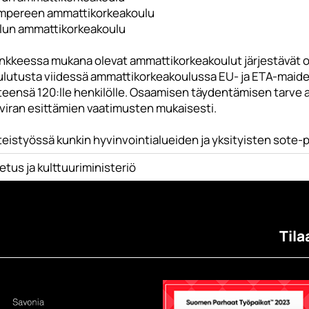
mpereen ammattikorkeakoulu
lun ammattikorkeakoulu
nkkeessa mukana olevat ammattikorkeakoulut järjestävät o
lutusta viidessä ammattikorkeakoulussa EU- ja ETA-maiden u
teensä 120:lle henkilölle. Osaamisen täydentämisen tarve
lviran esittämien vaatimusten mukaisesti.
eistyössä kunkin hyvinvointialueiden ja yksityisten sote-p
tus ja kulttuuriministeriö
Tila