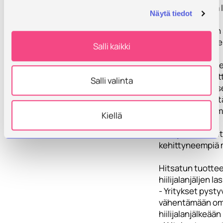
etäohjelmointia
Näytä tiedot
Hitsausliitosten
- Yrityksissä inv
Salli kaikki
toimivampiin
hitsausprosesse
- Yritysten robo
Salli valinta
käyttöaste nous
- Yritykset kehit
hitsauskiinnittim
Kiellä
aputyökaluja
- Yrityksissä ote
kehittyneempiä 
Hitsatun tuotte
hiilijalanjäljen l
- Yritykset pysty
vähentämään o
hiilijalanjälkeään