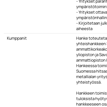
- Yritykset para
ympäristötoimin
- Yritykset ottav
ympäristönhallin
- Kirjoitetaan jul
aiheesta
Kumppanit
Hanke toteutet
yhteishankkeen 
ammattikorkeako
yliopiston ja Sav
ammattiopiston 
Hankeessa toimit
Suomessa hitsa
metallialan yrit
yhteistyössä.
Hankkeen toimist
tuloksista hyöty
hankkeeseen osa