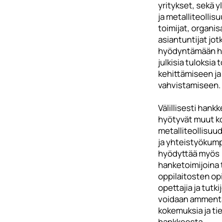
yritykset, sekä y
ja metalliteollis
toimijat, organis
asiantuntijat jot
hyödyntämään 
julkisia tuloksia
kehittämiseen j
vahvistamiseen.
Välillisesti hank
hyötyvät muut ko
metalliteollisuu
ja yhteistyökum
hyödyttää myös
hanketoimijoina 
oppilaitosten opi
opettajia ja tutkij
voidaan amment
kokemuksia ja ti
hankkeesta