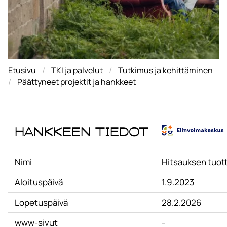
Etusivu
TKI ja palvelut
Tutkimus ja kehittäminen
Päättyneet projektit ja hankkeet
Hankkeen tiedot
Nimi
Hitsauksen tuot
Aloituspäivä
1.9.2023
Lopetuspäivä
28.2.2026
www-sivut
-