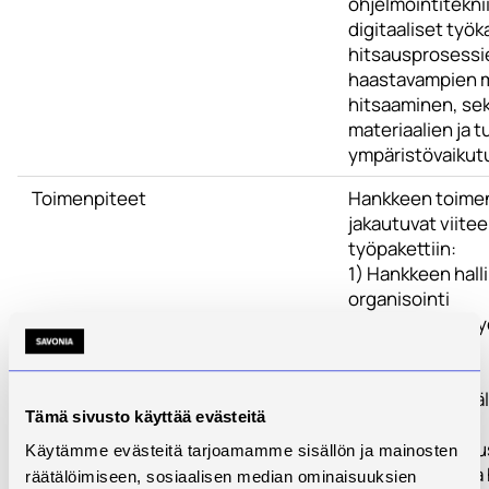
ohjelmointiteknii
digitaaliset työk
hitsausprosessie
haastavampien m
hitsaaminen, se
materiaalien ja 
ympäristövaikut
Toimenpiteet
Hankkeen toime
jakautuvat viite
työpakettiin:
1) Hankkeen halli
organisointi
2) Digitaaliset t
hitsauksessa
3) Tuotteiden
valmistusystäväl
Tämä sivusto käyttää evästeitä
suunnittelu
4) Osaava hitsau
Käytämme evästeitä tarjoamamme sisällön ja mainosten
5) Hitsauksen ja
räätälöimiseen, sosiaalisen median ominaisuuksien