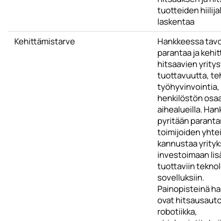
tuotteiden hiilija
laskentaa
Kehittämistarve
Hankkeessa tavo
parantaa ja kehi
hitsaavien yrity
tuottavuutta, te
työhyvinvointia,
henkilöstön osaa
aihealueilla. Ha
pyritään parant
toimijoiden yhtei
kannustaa yrityk
investoimaan lis
tuottaviin teknol
sovelluksiin.
Painopisteinä h
ovat hitsausauto
robotiikka,