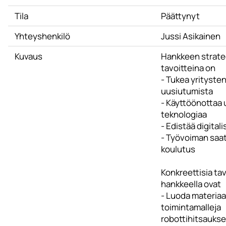
Tila
Päättynyt
Yhteyshenkilö
Jussi Asikainen
Kuvaus
Hankkeen strate
tavoitteina on
- Tukea yrityste
uusiutumista
- Käyttöönottaa 
teknologiaa
- Edistää digital
- Työvoiman saa
koulutus
Konkreettisia tav
hankkeella ovat
- Luoda materiaal
toimintamalleja
robottihitsauks