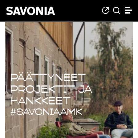
Päättyneet projekt
Päättyneet
projektit ja
hankkeet
#savoniaAMK