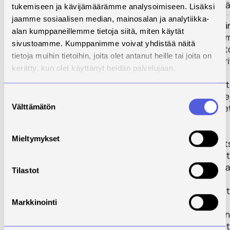
tuotteiden ympä
tukemiseen ja kävijämäärämme analysoimiseen. Lisäksi
jaamme sosiaalisen median, mainosalan ja analytiikka-
Tulokset
Osaamisen lisää
alan kumppaneillemme tietoja siitä, miten käytät
- Kehitetään toi
sivustoamme. Kumppanimme voivat yhdistää näitä
hitsausoperaatt
tietoja muihin tietoihin, joita olet antanut heille tai joita on
koulutukseen yr
kerätty, kun olet käyttänyt heidän palvelujaan.
tarpeisiin
- Kehitetään mate
koulutuspakette
Suostumuksen
Välttämätön
- Lisätään hanke
valinta
osaamista
Mieltymykset
Digitalisaatio h
- Yrityksissä ote
digitaalisia tuo
Tilastot
aputyökaluja
- Yrityksissä ote
hitsauksen
Markkinointi
parametriseuran
- Yrityksissä ote