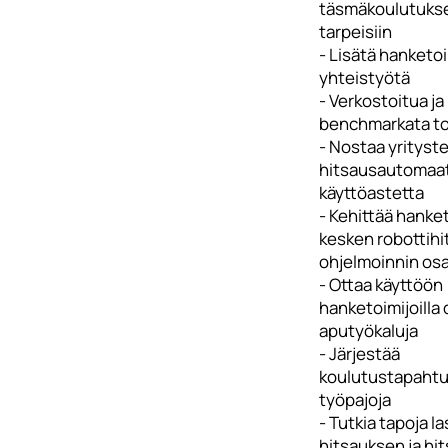
täsmäkoulutukse
tarpeisiin
- Lisätä hanketo
yhteistyötä
- Verkostoitua ja
benchmarkata to
- Nostaa yrityst
hitsausautomaa
käyttöastetta
- Kehittää hanke
kesken robottih
ohjelmoinnin os
- Ottaa käyttöön
hanketoimijoilla d
aputyökaluja
- Järjestää
koulutustapahtu
työpajoja
- Tutkia tapoja l
hitsauksen ja hi