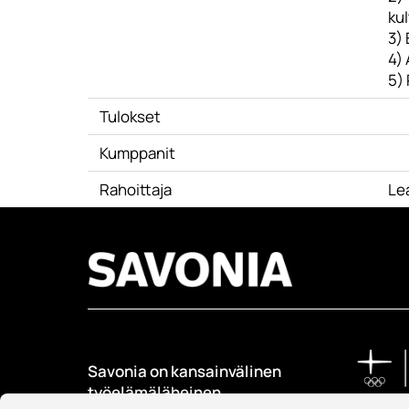
kul
3) 
4)
5) 
Tulokset
Kumppanit
Rahoittaja
Le
Savonia on kansainvälinen
työelämäläheinen