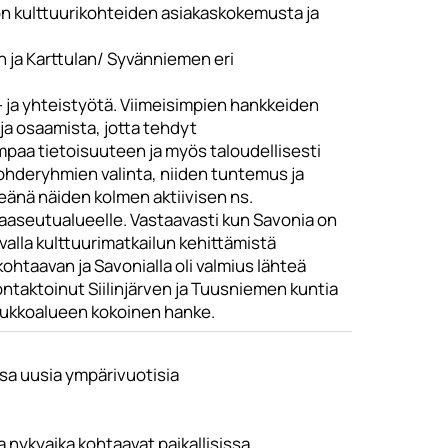
n kulttuurikohteiden asiakaskokemusta ja
 ja Karttulan/ Syvänniemen eri
- ja yhteistyötä. Viimeisimpien hankkeiden
 ja osaamista, jotta tehdyt
mpaa tietoisuuteen ja myös taloudellisesti
ohderyhmien valinta, niiden tuntemus ja
keänä näiden kolmen aktiivisen ns.
aaseutualueelle. Vastaavasti kun Savonia on
valla kulttuurimatkailun kehittämistä
htaavan ja Savonialla oli valmius lähteä
ontaktoinut Siilinjärven ja Tuusniemen kuntia
akukkoalueen kokoinen hanke.
ssa uusia ympärivuotisia
 nykyaika kohtaavat paikallisissa