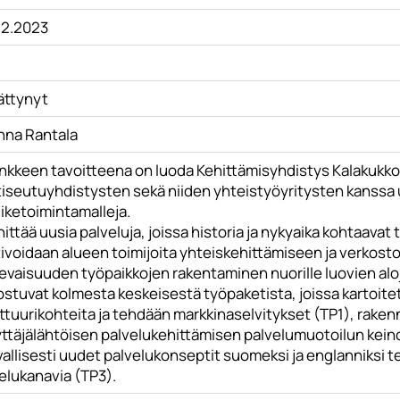
12.2023
ättynyt
nna Rantala
nkkeen tavoitteena on luoda Kehittämisyhdistys Kalakukko r
tiseutuyhdistysten sekä niiden yhteistyöyritysten kanssa u
liiketoimintamalleja.
ittää uusia palveluja, joissa historia ja nykyaika kohtaavat 
tivoidaan alueen toimijoita yhteiskehittämiseen ja verkos
levaisuuden työpaikkojen rakentaminen nuorille luovien alo
stuvat kolmesta keskeisestä työpaketista, joissa kartoiteta
lttuurikohteita ja tehdään markkinaselvitykset (TP1), rake
ttäjälähtöisen palvelukehittämisen palvelumuotoilun keinoi
allisesti uudet palvelukonseptit suomeksi ja englanniksi te
elukanavia (TP3).