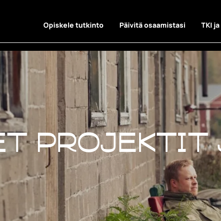
Opiskele tutkinto
Päivitä osaamistasi
TKI ja
t projektit 
t projektit 