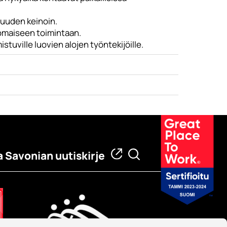
isuuden keinoin.
tomaiseen toimintaan.
tuville luovien alojen työntekijöille.
a Savonian uutiskirje