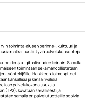
y:n toiminta-alueen perinne-, kulttuuri ja
usia matkailuun liittyviä palvelukonsepteja
tarinoiden ja digitaalisuuden keinoin. Samalla
tomaiseen toimintaan sekä mahdollistetaan
jen työntekijöille. Hankkeen toimenpiteet
an kansallisia ja kansainvälisiä
nnetaan palvelukokonaisuuksia
n (TP2), kuvataan sanallisesti ja
staten samalla eri palvelutuotteille sopivia