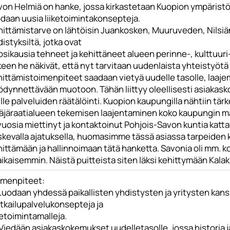
von Helmiä on hanke, jossa kirkastetaan Kuopion ympäristö
odaan uusia liiketoimintakonsepteja.
hittämistarve on lähtöisin Juankosken, Muuruveden, Nilsiän
istyksiltä, jotka ovat
sikausia tehneet ja kehittäneet alueen perinne-, kulttuuri
keen he näkivät, että nyt tarvitaan uudenlaista yhteistyötä
hittämistoimenpiteet saadaan vietyä uudelle tasolle, laaje
ödynnettävään muotoon. Tähän liittyy oleellisesti asiakask
lle palveluiden räätälöinti. Kuopion kaupungilla nähtiin tär
täjäraatialueen tekemisen laajentaminen koko kaupungin m
vuosia miettinyt ja kontaktoinut Pohjois-Savon kuntia katta
kevalla ajatuksella, huomasimme tässä asiassa tarpeiden ko
ittämään ja hallinnoimaan tätä hanketta. Savonia oli mm. k
aikaisemmin. Näistä puitteista siten läksi kehittymään Kal
imenpiteet:
Luodaan yhdessä paikallisten yhdistysten ja yritysten kan
tkailupalvelukonsepteja ja
ketoimintamalleja.
Viedään asiakaskokemukset uudelletasolle, jossa historia ja