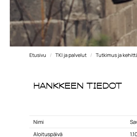
Etusivu
TKI ja palvelut
Tutkimus ja kehit
Hankkeen tiedot
Nimi
Sa
Aloituspäivä
1.1