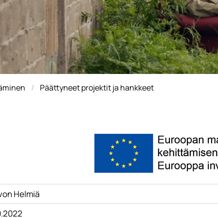
täminen
Päättyneet projektit ja hankkeet
von Helmiä
0.2022