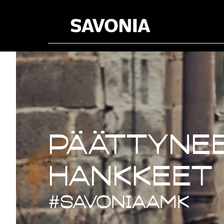
Päättynee
Päättynee
hankkeet
#savoniaAMK