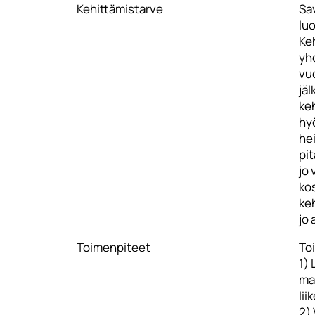
Kehittämistarve
Sa
lu
Ke
yhd
vuo
jäl
ke
hy
hei
pi
jo 
kos
keh
jo 
Toimenpiteet
To
1) 
ma
lii
2) 