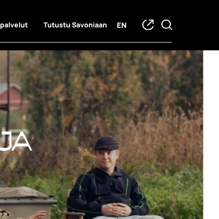
EN
 palvelut
Tutustu Savoniaan
ja hankkeet
ja