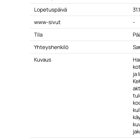
Lopetuspäivä
31.
www-sivut
-
Tila
Pä
Yhteyshenkilö
Sa
Kuvaus
Ha
ko
ja 
Keh
ak
tu
koo
ku
käy
kuv
jak