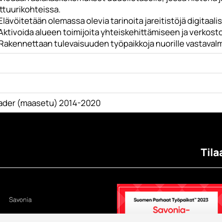
ttuurikohteissa.
Elävöitetään olemassa olevia tarinoita jareitistöjä digitaal
 Aktivoida alueen toimijoita yhteiskehittämiseen ja verkos
Rakennettaan tulevaisuuden työpaikkoja nuorille vastavalmis
ader (maasetu) 2014-2020
Tila