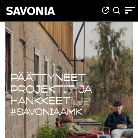
Päättyneet projekt
Päättyneet
projektit ja
hankkeet
#savoniaAMK