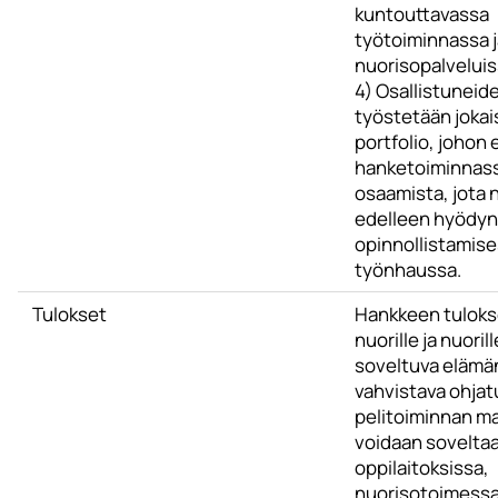
kuntouttavassa
työtoiminnassa j
nuorisopalveluis
4) Osallistuneid
työstetään jokai
portfolio, johon 
hanketoiminnass
osaamista, jota n
edelleen hyödyn
opinnollistamise
työnhaussa.
Tulokset
Hankkeen tuloks
nuorille ja nuorill
soveltuva elämän
vahvistava ohjat
pelitoiminnan mal
voidaan sovelta
oppilaitoksissa,
nuorisotoimessa