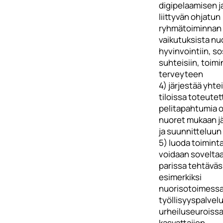
digipelaamisen j
liittyvän ohjatun
ryhmätoiminnan
vaikutuksista nu
hyvinvointiin, sos
suhteisiin, toimi
terveyteen
4) järjestää yhte
tiloissa toteutet
pelitapahtumia 
nuoret mukaan jä
ja suunnitteluun
5) luoda toiminta
voidaan sovelta
parissa tehtävä
esimerkiksi
nuorisotoimessa
työllisyyspalvelu
urheiluseuroissa
kasvattajien