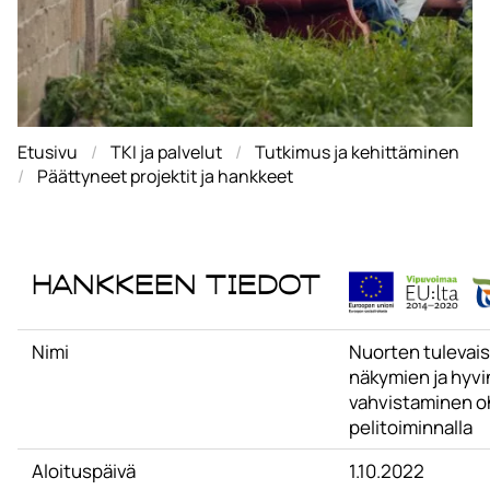
Etusivu
TKI ja palvelut
Tutkimus ja kehittäminen
Päättyneet projektit ja hankkeet
Hankkeen tiedot
Nimi
Nuorten tulevai
näkymien ja hyvi
vahvistaminen oh
pelitoiminnalla
Aloituspäivä
1.10.2022