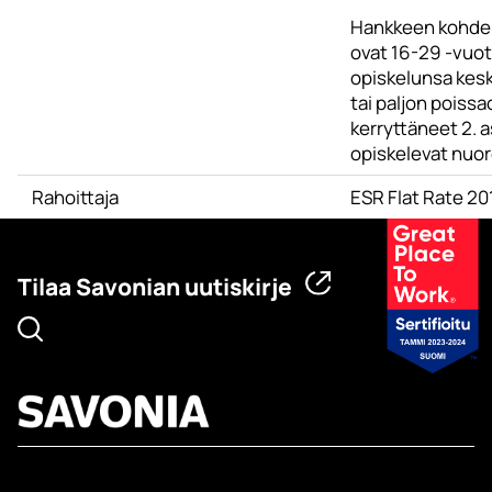
Hankkeen kohd
ovat 16-29 -vuot
opiskelunsa kes
tai paljon poissa
kerryttäneet 2. a
opiskelevat nuor
Rahoittaja
ESR Flat Rate 2
Tilaa Savonian uutiskirje