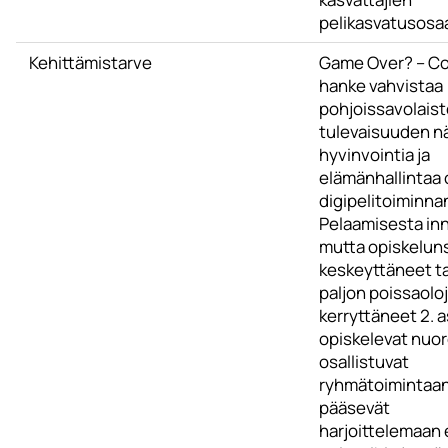
pelikasvatusosa
Kehittämistarve
Game Over? – Co
hanke vahvistaa
pohjoissavolais
tulevaisuuden n
hyvinvointia ja
elämänhallintaa 
digipelitoiminnan
Pelaamisesta in
mutta opiskelun
keskeyttäneet ta
paljon poissaolo
kerryttäneet 2. a
opiskelevat nuor
osallistuvat
ryhmätoimintaan
pääsevät
harjoittelemaan e