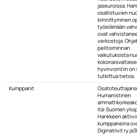
jaseuroissa. Ha
osallistuvien nu
kiinnittyminen op
työelämään vahvi
ovat vahvistaneet
verkostoja. Ohja
pelitoiminnan
vaikutuksista nu
kokonaisvaltais
hyvinvointiin on
tutkittua tietoa.
Kumppanit
Osatoteuttajana
Humanistinen
ammattikorkeako
Itä-Suomen yliop
Hankkeen aktiivi
kumppaneina ov
Diginatiivit ry ja3