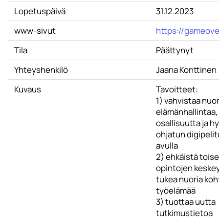
Lopetuspäivä
31.12.2023
www-sivut
https://gameover
Tila
Päättynyt
Yhteyshenkilö
Jaana Konttinen
Kuvaus
Tavoitteet:
1) vahvistaa nuo
elämänhallintaa,
osallisuutta ja h
ohjatun digipeli
avulla
2) ehkäistä tois
opintojen keskey
tukea nuoria koh
työelämää
3) tuottaa uutta
tutkimustietoa