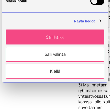
Toiminnassa opit
Markkinointi
taidot tukevat n
jatkamaan opinn
kiinnittymään t
Näytä tiedot
2) Selvitetään
poikkitieteellisin
menetelmin, mill
Salli kaikki
vaikutuksia tote
ryhmätoiminnall
nuorten hyvinvoi
Salli valinta
sosiaalisiin suhte
toimintakykyyn. 
lisäksi esitellään
Kiellä
fysiologisten si
mittausmenetel
3) Mallinnetaan
ryhmätoimintaa
yhteistyössä k
kanssa, jolloin s
soveltaa mm.