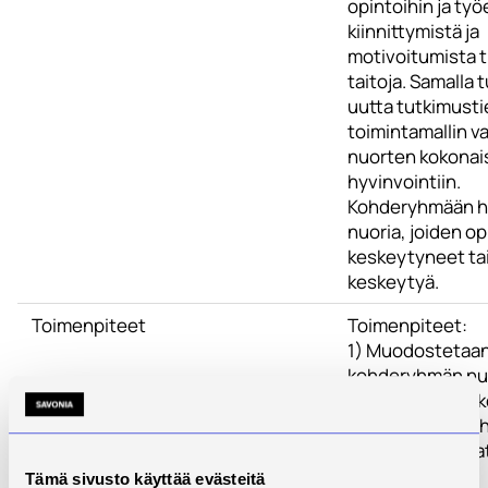
opintoihin ja ty
kiinnittymistä ja
motivoitumista 
taitoja. Samalla
uutta tutkimusti
toimintamallin v
nuorten kokonai
hyvinvointiin.
Kohderyhmään h
nuoria, joiden o
keskeytyneet ta
keskeytyä.
Toimenpiteet
Toimenpiteet:
1) Muodostetaa
kohderyhmän nu
ryhmiä, jotka ko
säännöllisesti o
toimintaan. Ohjat
,eSports- ja
Tämä sivusto käyttää evästeitä