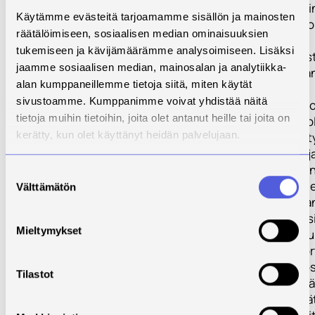
tapahtumatoimin
Käytämme evästeitä tarjoamamme sisällön ja mainosten
innostetaan nuo
räätälöimiseen, sosiaalisen median ominaisuuksien
huolehtimaan
tukemiseen ja kävijämäärämme analysoimiseen. Lisäksi
elämänhallinnast
jaamme sosiaalisen median, mainosalan ja analytiikka-
hyvinvoinnistaa
alan kumppaneillemme tietoja siitä, miten käytät
hyödyntämällä
sivustoamme. Kumppanimme voivat yhdistää näitä
hyvinvointitekno
tietoja muihin tietoihin, joita olet antanut heille tai joita on
tarjotaan mahdol
kerätty, kun olet käyttänyt heidän palvelujaan.
kehittää useita 
tarvittavia taitoja
Ryhmätoiminnan
Suostumuksen
nuoret suunnitte
Välttämätön
valinta
toteuttavat asia
avustuksella yksi
Mieltymykset
kaksipelitapahtu
vahvistavat nuo
toimijuuden ja o
Tilastot
kokemuksia sekä
kehittävätryhmät