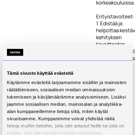
korkeakouluissa.
Erityistavoiteet:
1. Edistää ja
helpottaa kestä
kehityksen
tavoitteiden
integrointia kaiki
korkeakoulun os
alueilla.
2. Ohjata
Tämä sivusto käyttää evästeitä
korkeakoulujen
Käytämme evästeitä tarjoamamme sisällön ja mainosten
digitaalista
räätälöimiseen, sosiaalisen median ominaisuuksien
muutosta kohti
tukemiseen ja kävijämäärämme analysoimiseen. Lisäksi
kestävän
jaamme sosiaalisen median, mainosalan ja analytiikka-
kehityksen
alan kumppaneillemme tietoja siitä, miten käytät
tavoitteiden
sivustoamme. Kumppanimme voivat yhdistää näitä
saavuttamista.
tietoja muihin tietoihin, joita olet antanut heille tai joita on
3. Saattaa
kerätty, kun olet käyttänyt heidän palvelujaan.
korkeakoulujen