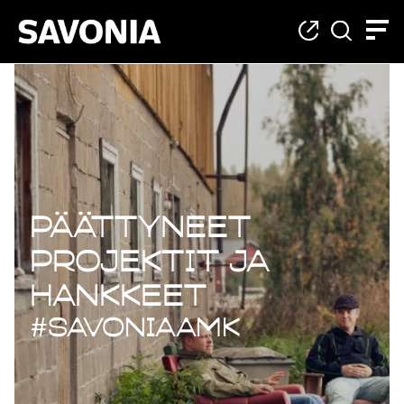
Päättyneet projekt
Päättyneet
projektit ja
hankkeet
#savoniaAMK