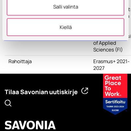
Salli valinta
Muut kumppanit
Vilniaus Kolegija
(LT)
Kiellä
OpenODS (ES)
Savonia Universi
of Applied
Sciences (FI)
Rahoittaja
Erasmus+ 2021-
2027
Tilaa Savonian uutiskirje