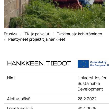
Etusivu
TKI ja palvelut
Tutkimus ja kehittäminen
Päättyneet projektit ja hankkeet
Hankkeen tiedot
Nimi
Universities for
Sustainable
Development
Aloituspäivä
28.2.2022
Lopetuspäivä
30.4.2025